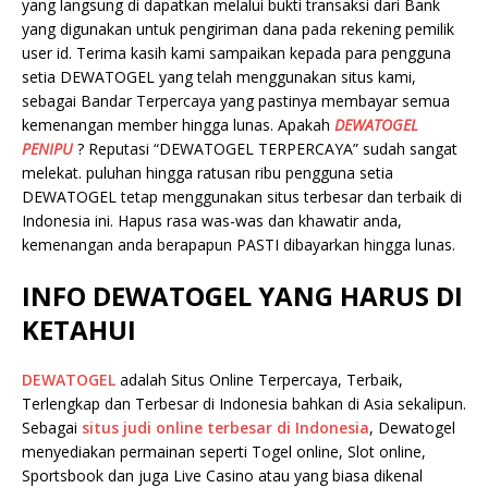
yang langsung di dapatkan melalui bukti transaksi dari Bank
yang digunakan untuk pengiriman dana pada rekening pemilik
user id. Terima kasih kami sampaikan kepada para pengguna
setia DEWATOGEL yang telah menggunakan situs kami,
sebagai Bandar Terpercaya yang pastinya membayar semua
kemenangan member hingga lunas. Apakah
DEWATOGEL
PENIPU
? Reputasi “DEWATOGEL TERPERCAYA” sudah sangat
melekat. puluhan hingga ratusan ribu pengguna setia
DEWATOGEL tetap menggunakan situs terbesar dan terbaik di
Indonesia ini. Hapus rasa was-was dan khawatir anda,
kemenangan anda berapapun PASTI dibayarkan hingga lunas.
INFO DEWATOGEL YANG HARUS DI
KETAHUI
DEWATOGEL
adalah Situs Online Terpercaya, Terbaik,
Terlengkap dan Terbesar di Indonesia bahkan di Asia sekalipun.
Sebagai
situs judi online terbesar di Indonesia
, Dewatogel
menyediakan permainan seperti Togel online, Slot online,
Sportsbook dan juga Live Casino atau yang biasa dikenal