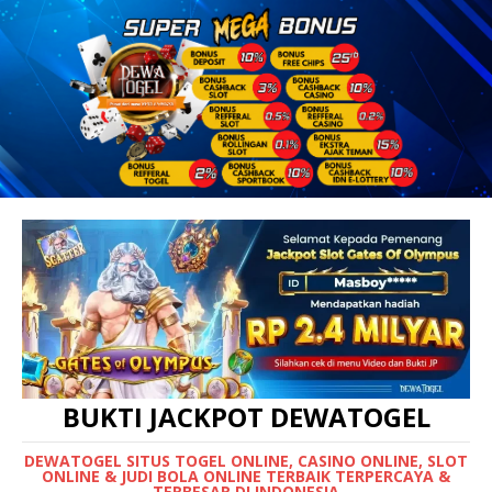
BUKTI JACKPOT DEWATOGEL
DEWATOGEL SITUS TOGEL ONLINE, CASINO ONLINE, SLOT
ONLINE & JUDI BOLA ONLINE TERBAIK TERPERCAYA &
TERBESAR DI INDONESIA