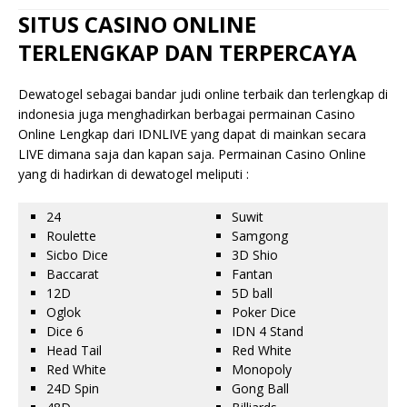
SITUS CASINO ONLINE
TERLENGKAP DAN TERPERCAYA
Dewatogel sebagai bandar judi online terbaik dan terlengkap di
indonesia juga menghadirkan berbagai permainan Casino
Online Lengkap dari IDNLIVE yang dapat di mainkan secara
LIVE dimana saja dan kapan saja. Permainan Casino Online
yang di hadirkan di dewatogel meliputi :
24
Suwit
Roulette
Samgong
Sicbo Dice
3D Shio
Baccarat
Fantan
12D
5D ball
Oglok
Poker Dice
Dice 6
IDN 4 Stand
Head Tail
Red White
Red White
Monopoly
24D Spin
Gong Ball