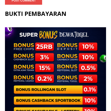
BUKTI PEMBAYARAN