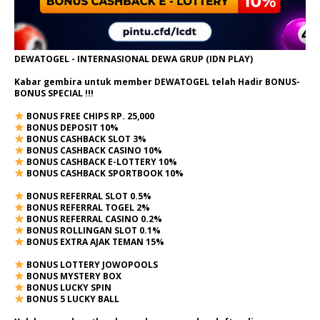
DEWATOGEL - INTERNASIONAL DEWA GRUP (IDN PLAY)
Kabar gembira untuk member DEWATOGEL telah Hadir
BONUS-
BONUS SPECIAL
!!!
BONUS FREE CHIPS RP. 25,000
BONUS DEPOSIT 10%
BONUS CASHBACK SLOT 3%
BONUS CASHBACK CASINO 10%
BONUS CASHBACK E-LOTTERY 10%
BONUS CASHBACK SPORTBOOK 10%
BONUS REFERRAL SLOT 0.5%
BONUS REFERRAL TOGEL 2%
BONUS REFERRAL CASINO 0.2%
BONUS ROLLINGAN SLOT 0.1%
BONUS EXTRA AJAK TEMAN 15%
BONUS LOTTERY JOWOPOOLS
BONUS MYSTERY BOX
BONUS LUCKY SPIN
BONUS 5 LUCKY BALL