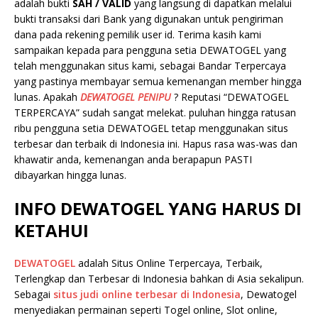
adalah bukti
SAH / VALID
yang langsung di dapatkan melalui
bukti transaksi dari Bank yang digunakan untuk pengiriman
dana pada rekening pemilik user id. Terima kasih kami
sampaikan kepada para pengguna setia DEWATOGEL yang
telah menggunakan situs kami, sebagai Bandar Terpercaya
yang pastinya membayar semua kemenangan member hingga
lunas. Apakah
DEWATOGEL PENIPU
? Reputasi “DEWATOGEL
TERPERCAYA” sudah sangat melekat. puluhan hingga ratusan
ribu pengguna setia DEWATOGEL tetap menggunakan situs
terbesar dan terbaik di Indonesia ini. Hapus rasa was-was dan
khawatir anda, kemenangan anda berapapun PASTI
dibayarkan hingga lunas.
INFO DEWATOGEL YANG HARUS DI
KETAHUI
DEWATOGEL
adalah Situs Online Terpercaya, Terbaik,
Terlengkap dan Terbesar di Indonesia bahkan di Asia sekalipun.
Sebagai
situs judi online terbesar di Indonesia
, Dewatogel
menyediakan permainan seperti Togel online, Slot online,