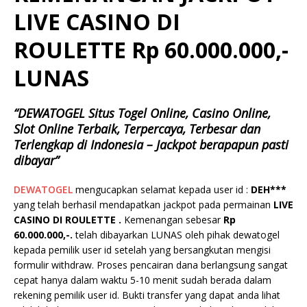
LIVE CASINO DI
ROULETTE Rp 60.000.000,-
LUNAS
“DEWATOGEL Situs Togel Online, Casino Online,
Slot Online Terbaik, Terpercaya, Terbesar dan
Terlengkap di Indonesia – Jackpot berapapun pasti
dibayar”
DEWATOGEL
mengucapkan selamat kepada user id :
DEH***
yang telah berhasil mendapatkan jackpot pada permainan
LIVE
CASINO DI ROULETTE .
Kemenangan sebesar
Rp
60.000.000,-.
telah dibayarkan LUNAS oleh pihak dewatogel
kepada pemilik user id setelah yang bersangkutan mengisi
formulir withdraw. Proses pencairan dana berlangsung sangat
cepat hanya dalam waktu 5-10 menit sudah berada dalam
rekening pemilik user id. Bukti transfer yang dapat anda lihat