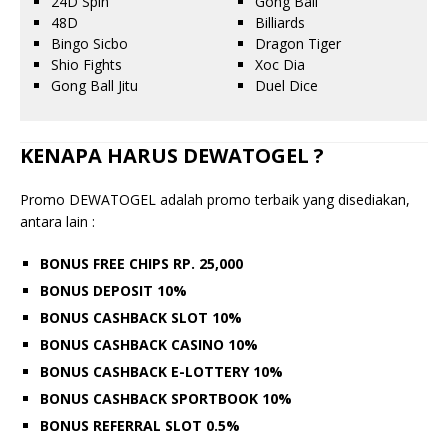
24D Spin
Gong Ball
48D
Billiards
Bingo Sicbo
Dragon Tiger
Shio Fights
Xoc Dia
Gong Ball Jitu
Duel Dice
KENAPA HARUS DEWATOGEL ?
Promo DEWATOGEL adalah promo terbaik yang disediakan,
antara lain :
BONUS FREE CHIPS RP. 25,000
BONUS DEPOSIT 10%
BONUS CASHBACK SLOT 10%
BONUS CASHBACK CASINO 10%
BONUS CASHBACK E-LOTTERY 10%
BONUS CASHBACK SPORTBOOK 10%
BONUS REFERRAL SLOT 0.5%