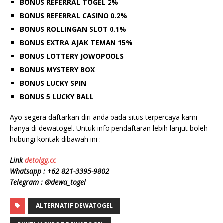
BONUS REFERRAL TOGEL 2%
BONUS REFERRAL CASINO 0.2%
BONUS ROLLINGAN SLOT 0.1%
BONUS EXTRA AJAK TEMAN 15%
BONUS LOTTERY JOWOPOOLS
BONUS MYSTERY BOX
BONUS LUCKY SPIN
BONUS 5 LUCKY BALL
Ayo segera daftarkan diri anda pada situs terpercaya kami
hanya di dewatogel. Untuk info pendaftaran lebih lanjut boleh
hubungi kontak dibawah ini :
Link
detolgg.cc
Whatsapp :
+62 8
21-3395-9802
Telegram : @dewa_togel
ALTERNATIF DEWATOGEL