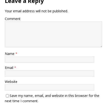
Leave a Reply
Your email address will not be published.
Comment
Name
*
Email
*
Website
Save my name, email, and website in this browser for the
next time I comment.