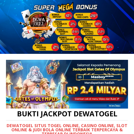
BUKTI JACKPOT DEWATOGEL
DEWATOGEL SITUS TOGEL ONLINE, CASINO ONLINE, SLOT
ONLINE & JUDI BOLA ONLINE TERBAIK TERPERCAYA &
TERBESAR DI INDONESIA