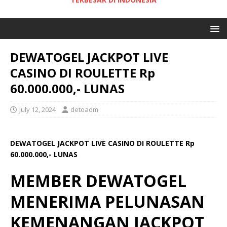
DEWATOGEL JACKPOT LIVE
CASINO DI ROULETTE Rp
60.000.000,- LUNAS
July 12, 2024
detoadm
DEWATOGEL JACKPOT LIVE CASINO DI ROULETTE Rp
60.000.000,- LUNAS
MEMBER DEWATOGEL
MENERIMA PELUNASAN
KEMENANGAN JACKPOT