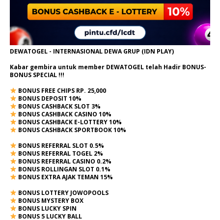
DEWATOGEL - INTERNASIONAL DEWA GRUP (IDN PLAY)
Kabar gembira untuk member DEWATOGEL telah Hadir
BONUS-
BONUS SPECIAL
!!!
BONUS FREE CHIPS RP. 25,000
BONUS DEPOSIT 10%
BONUS CASHBACK SLOT 3%
BONUS CASHBACK CASINO 10%
BONUS CASHBACK E-LOTTERY 10%
BONUS CASHBACK SPORTBOOK 10%
BONUS REFERRAL SLOT 0.5%
BONUS REFERRAL TOGEL 2%
BONUS REFERRAL CASINO 0.2%
BONUS ROLLINGAN SLOT 0.1%
BONUS EXTRA AJAK TEMAN 15%
BONUS LOTTERY JOWOPOOLS
BONUS MYSTERY BOX
BONUS LUCKY SPIN
BONUS 5 LUCKY BALL