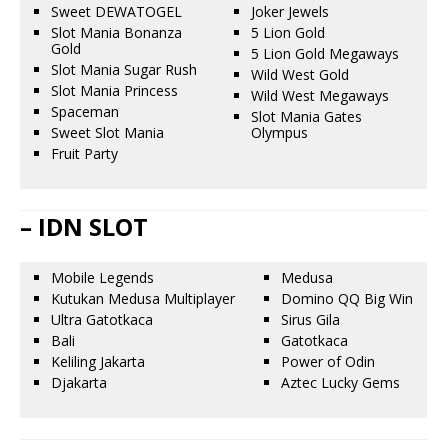
Sweet DEWATOGEL
Joker Jewels
Slot Mania Bonanza
5 Lion Gold
Gold
5 Lion Gold Megaways
Slot Mania Sugar Rush
Wild West Gold
Slot Mania Princess
Wild West Megaways
Spaceman
Slot Mania Gates
Sweet Slot Mania
Olympus
Fruit Party
– IDN SLOT
Mobile Legends
Medusa
Kutukan Medusa Multiplayer
Domino QQ Big Win
Ultra Gatotkaca
Sirus Gila
Bali
Gatotkaca
Keliling Jakarta
Power of Odin
Djakarta
Aztec Lucky Gems