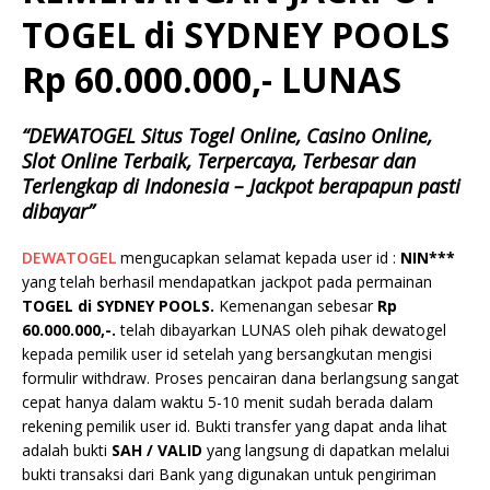
TOGEL di SYDNEY POOLS
Rp 60.000.000,- LUNAS
“DEWATOGEL Situs Togel Online, Casino Online,
Slot Online Terbaik, Terpercaya, Terbesar dan
Terlengkap di Indonesia – Jackpot berapapun pasti
dibayar”
DEWATOGEL
mengucapkan selamat kepada user id :
NIN***
yang telah berhasil mendapatkan jackpot pada permainan
TOGEL di SYDNEY POOLS.
Kemenangan sebesar
Rp
60.000.000,-.
telah dibayarkan LUNAS oleh pihak dewatogel
kepada pemilik user id setelah yang bersangkutan mengisi
formulir withdraw. Proses pencairan dana berlangsung sangat
cepat hanya dalam waktu 5-10 menit sudah berada dalam
rekening pemilik user id. Bukti transfer yang dapat anda lihat
adalah bukti
SAH / VALID
yang langsung di dapatkan melalui
bukti transaksi dari Bank yang digunakan untuk pengiriman