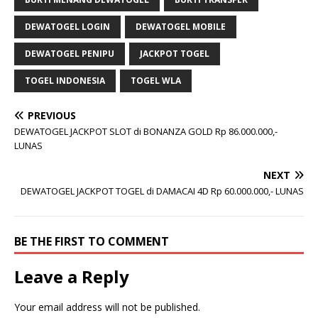
DEWATOGEL LOGIN
DEWATOGEL MOBILE
DEWATOGEL PENIPU
JACKPOT TOGEL
TOGEL INDONESIA
TOGEL WLA
PREVIOUS
DEWATOGEL JACKPOT SLOT di BONANZA GOLD Rp 86.000.000,-
LUNAS
NEXT
DEWATOGEL JACKPOT TOGEL di DAMACAI 4D Rp 60.000.000,- LUNAS
BE THE FIRST TO COMMENT
Leave a Reply
Your email address will not be published.