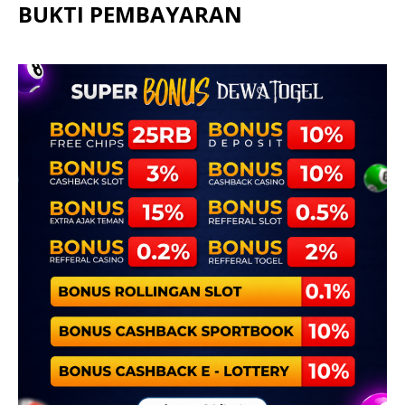
BUKTI PEMBAYARAN