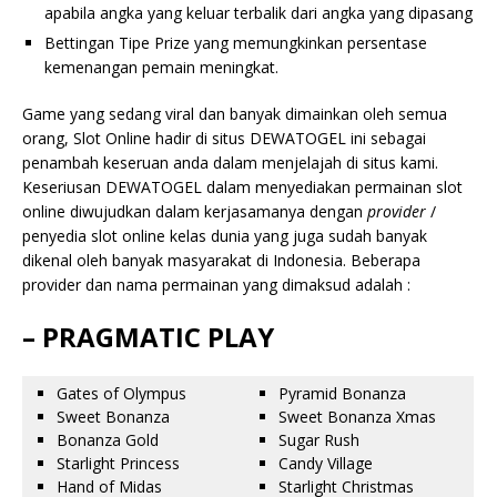
apabila angka yang keluar terbalik dari angka yang dipasang
Bettingan Tipe Prize yang memungkinkan persentase
kemenangan pemain meningkat.
Game yang sedang viral dan banyak dimainkan oleh semua
orang, Slot Online hadir di situs DEWATOGEL ini sebagai
penambah keseruan anda dalam menjelajah di situs kami.
Keseriusan DEWATOGEL dalam menyediakan permainan slot
online diwujudkan dalam kerjasamanya dengan
provider
/
penyedia slot online kelas dunia yang juga sudah banyak
dikenal oleh banyak masyarakat di Indonesia. Beberapa
provider dan nama permainan yang dimaksud adalah :
– PRAGMATIC PLAY
Gates of Olympus
Pyramid Bonanza
Sweet Bonanza
Sweet Bonanza Xmas
Bonanza Gold
Sugar Rush
Starlight Princess
Candy Village
Hand of Midas
Starlight Christmas