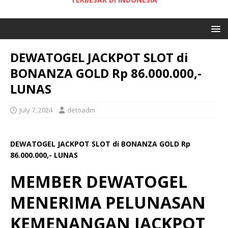
DEWATOGEL JACKPOT SLOT di
BONANZA GOLD Rp 86.000.000,-
LUNAS
July 7, 2024
detoadm
DEWATOGEL JACKPOT SLOT di BONANZA GOLD Rp
86.000.000,- LUNAS
MEMBER DEWATOGEL
MENERIMA PELUNASAN
KEMENANGAN JACKPOT