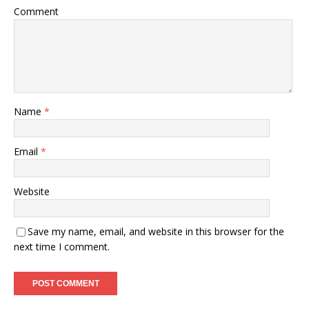
Comment
Name
*
Email
*
Website
Save my name, email, and website in this browser for the
next time I comment.