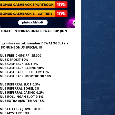
TOGEL - INTERNASIONAL DEWA GRUP (IDN
r gembira untuk member DEWATOGEL telah
r
BONUS-BONUS SPECIAL
!!!
US FREE CHIPS RP. 25,000
NUS DEPOSIT 10%
NUS CASHBACK SLOT 3%
NUS CASHBACK CASINO 10%
NUS CASHBACK E-LOTTERY 10%
NUS CASHBACK SPORTBOOK 10%
NUS REFERRAL SLOT 0.5%
NUS REFERRAL TOGEL 2%
NUS REFERRAL CASINO 0.2%
NUS ROLLINGAN SLOT 0.1%
NUS EXTRA AJAK TEMAN 15%
NUS LOTTERY JOWOPOOLS
NUS MYSTERY BOX