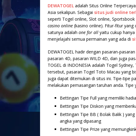
DEWATOGEL
adalah Situs Online Terpercaya
Asia sekalipun. Sebagai
situs judi online te
seperti Togel online, Slot online, Sportsboo
casino online
(kasino online). Fitur-fitur yan
satunya adalah
one for all
yaitu cukup hanya 
menjelajahi semua permainan yang ada di
s
DEWATOGEL hadir dengan pasaran-pasaran y
pasaran 4D, pasaran WILD 4D, dan juga pasa
TOGEL di INDONESIA adalah Togel Sydney, To
tersebut, pasaran Togel Toto Macau yang bis
juga dapat ditemukan di situs ini. Tipe-tipe 
melakukan pemasangan taruhan anda. Tipe ya
Bettingan Tipe Full yang memiliki hadi
Bettingan Tipe Diskon yang memberik
Bettingan Tipe BB ( Bolak Balik ) yang
angka yang dipasang
Bettingan Tipe Prize yang memungki