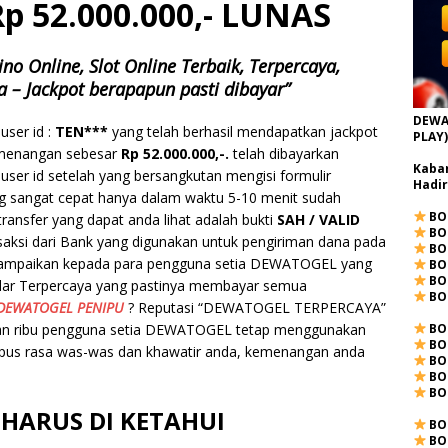
Rp 52.000.000,- LUNAS
no Online, Slot Online Terbaik, Terpercaya,
a – Jackpot berapapun pasti dibayar”
DEWA
ser id :
TEN***
yang telah berhasil mendapatkan jackpot
PLAY)
enangan sebesar
Rp 52.000.000,-.
telah dibayarkan
Kaba
ser id setelah yang bersangkutan mengisi formulir
Hadi
ng sangat cepat hanya dalam waktu 5-10 menit sudah
BON
transfer yang dapat anda lihat adalah bukti
SAH / VALID
BO
nsaksi dari Bank yang digunakan untuk pengiriman dana pada
BO
mi sampaikan kepada para pengguna setia DEWATOGEL yang
BO
BO
ndar Terpercaya yang pastinya membayar semua
BO
DEWATOGEL PENIPU
? Reputasi “DEWATOGEL TERPERCAYA”
usan ribu pengguna setia DEWATOGEL tetap menggunakan
BO
BO
. Hapus rasa was-was dan khawatir anda, kemenangan anda
BO
BO
BO
HARUS DI KETAHUI
BO
BO