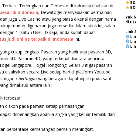
BO
, Terbaik, Terlengkap dan Terbesar di Indonesia bahkan di
BO
rbesar di Indonesia
, Dewatogel menyediakan permainan
Yuk b
k dan juga Live Casino atau yang biasa dikenal dengan nama
di D
g cukup mudah digunakan juga tersedia dalam situs ini, salah
Link 
dengan 1 (satu ) User ID saja, anda sudah dapat
Lin
itus judi online terbaik di Indonesia
ini.
Lin
Lin
ang cukup lengkap. Pasaran yang hadir ada pasaran 3D,
ran 5D. Pasaran 4D, yang terkenal diantara pencinta
gel Singapore, Togel Hongkong. Selain 3 (tiga) pasaran
a disaksikan secara Live setiap hari di platform Youtube
pasangan /
bettingan
yang beragam dapat dipilih pada saat
ng dimaksud antara lain :
ah terbesar
an diskon pada pemain setiap pemasangan
 dapat dimenangkan apabila angka yang keluar terbalik dari
nkan persentase kemenangan pemain meningkat.