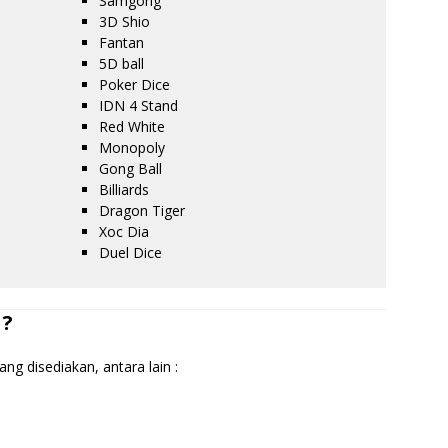
Samgong
3D Shio
Fantan
5D ball
Poker Dice
IDN 4 Stand
Red White
Monopoly
Gong Ball
Billiards
Dragon Tiger
Xoc Dia
Duel Dice
 ?
 disediakan, antara lain :