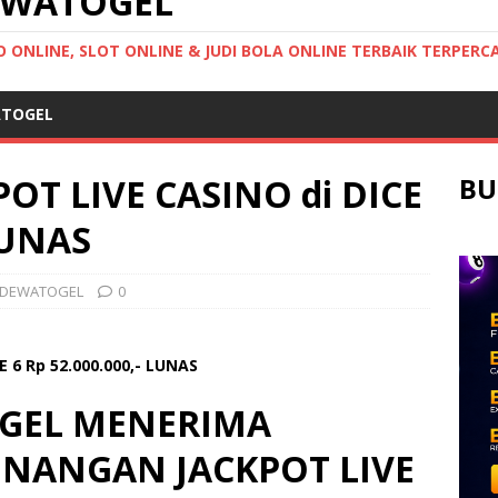
EWATOGEL
 ONLINE, SLOT ONLINE & JUDI BOLA ONLINE TERBAIK TERPERCA
ATOGEL
T LIVE CASINO di DICE
BU
 LUNAS
ot DEWATOGEL
0
 6 Rp 52.000.000,- LUNAS
GEL MENERIMA
NANGAN JACKPOT LIVE