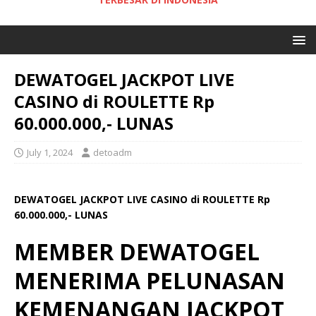
DEWATOGEL JACKPOT LIVE
CASINO di ROULETTE Rp
60.000.000,- LUNAS
July 1, 2024
detoadm
DEWATOGEL JACKPOT
LIVE CASINO di ROULETTE
Rp
60.000.000,- LUNAS
MEMBER DEWATOGEL
MENERIMA PELUNASAN
KEMENANGAN JACKPOT