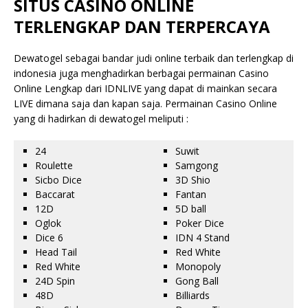
SITUS CASINO ONLINE
TERLENGKAP DAN TERPERCAYA
Dewatogel sebagai bandar judi online terbaik dan terlengkap di
indonesia juga menghadirkan berbagai permainan Casino
Online Lengkap dari IDNLIVE yang dapat di mainkan secara
LIVE dimana saja dan kapan saja. Permainan Casino Online
yang di hadirkan di dewatogel meliputi :
24
Suwit
Roulette
Samgong
Sicbo Dice
3D Shio
Baccarat
Fantan
12D
5D ball
Oglok
Poker Dice
Dice 6
IDN 4 Stand
Head Tail
Red White
Red White
Monopoly
24D Spin
Gong Ball
48D
Billiards