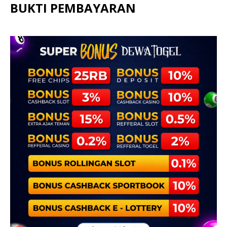
BUKTI PEMBAYARAN