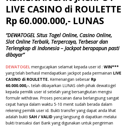
LIVE CASINO di ROULETTE
Rp 60.000.000,- LUNAS
“DEWATOGEL Situs Togel Online, Casino Online,
Slot Online Terbaik, Terpercaya, Terbesar dan
Terlengkap di Indonesia – Jackpot berapapun pasti
dibayar”
DEWATOGEL
mengucapkan selamat kepada user id :
WIN***
yang telah berhasil mendapatkan jackpot pada permainan
LIVE
CASINO di ROULETTE.
Kemenangan sebesar
Rp
60.000.000,-.
telah dibayarkan LUNAS oleh pihak dewatogel
kepada pemilik user id setelah yang bersangkutan mengisi
formulir withdraw. Proses pencairan dana berlangsung sangat
cepat hanya dalam waktu 5-10 menit sudah berada dalam
rekening pemilik user id. Bukti transfer yang dapat anda lihat
adalah bukti
SAH / VALID
yang langsung di dapatkan melalui
bukti transaksi dari Bank yang digunakan untuk pengiriman