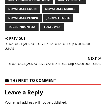
DEWATOGEL LOGIN
DEWATOGEL MOBILE
DEWATOGEL PENIPU
JACKPOT TOGEL
TOGEL INDONESIA
TOGEL WLA
PREVIOUS
DEWATOGEL JACKPOT TOGEL di LATO LATO 3D Rp 60.000.000,-
LUNAS
NEXT
DEWATOGEL JACKPOT LIVE CASINO di DICE 6 Rp 52.000.000,- LUNAS
BE THE FIRST TO COMMENT
Leave a Reply
Your email address will not be published.