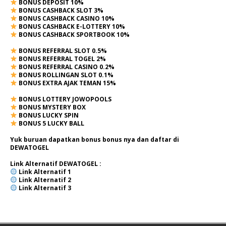
BONUS DEPOSIT 10%
BONUS CASHBACK SLOT 3%
BONUS CASHBACK CASINO 10%
BONUS CASHBACK E-LOTTERY 10%
BONUS CASHBACK SPORTBOOK 10%
BONUS REFERRAL SLOT 0.5%
BONUS REFERRAL TOGEL 2%
BONUS REFERRAL CASINO 0.2%
BONUS ROLLINGAN SLOT 0.1%
BONUS EXTRA AJAK TEMAN 15%
BONUS LOTTERY JOWOPOOLS
BONUS MYSTERY BOX
BONUS LUCKY SPIN
BONUS 5 LUCKY BALL
Yuk buruan dapatkan bonus bonus nya dan daftar di
DEWATOGEL
Link Alternatif
DEWATOGEL
:
Link Alternatif 1
Link Alternatif 2
Link Alternatif 3