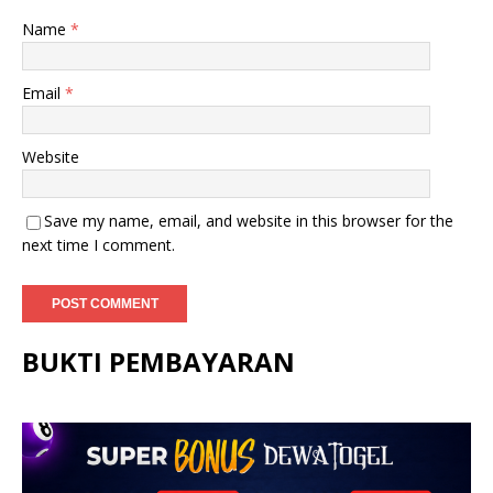
Name
*
Email
*
Website
Save my name, email, and website in this browser for the
next time I comment.
BUKTI PEMBAYARAN