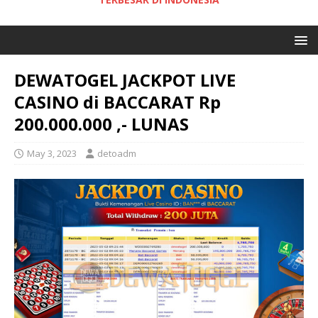
DEWATOGEL JACKPOT LIVE
CASINO di BACCARAT Rp
200.000.000 ,- LUNAS
May 3, 2023
detoadm