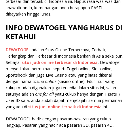
terbesar dan terbaik di Indonesia ini. Hapus rasa was-was dan
khawatir anda, kemenangan anda berapapun PASTI
dibayarkan hingga lunas.
INFO DEWATOGEL YANG HARUS DI
KETAHUI
DEWATOGEL
adalah Situs Online Terpercaya, Terbaik,
Terlengkap dan Terbesar di Indonesia bahkan di Asia sekalipun.
Sebagai
situs judi online terbesar di Indonesia
, Dewatogel
menyediakan permainan seperti Togel online, Slot online,
Sportsbook dan juga Live Casino atau yang biasa dikenal
dengan nama
casino online
(kasino online). Fitur-fitur yang
cukup mudah digunakan juga tersedia dalam situs ini, salah
satunya adalah
one for all
yaitu cukup hanya dengan 1 (satu )
User ID saja, anda sudah dapat menjelajahi semua permainan
yang ada di
situs judi online terbaik di Indonesia
ini.
DEWATOGEL hadir dengan pasaran-pasaran yang cukup
lengkap. Pasaran yang hadir ada pasaran 3D, pasaran 4D,