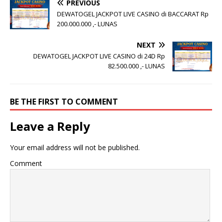
PREVIOUS
DEWATOGEL JACKPOT LIVE CASINO di BACCARAT Rp
200.000.000 ,- LUNAS
NEXT
DEWATOGEL JACKPOT LIVE CASINO di 24D Rp
82.500.000 ,- LUNAS
BE THE FIRST TO COMMENT
Leave a Reply
Your email address will not be published.
Comment