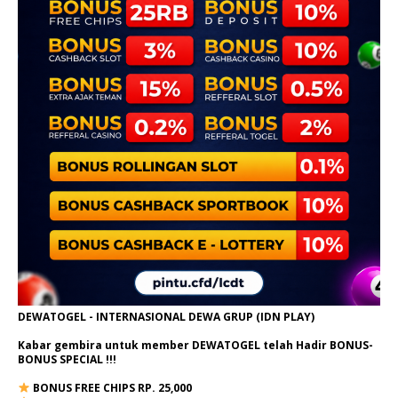
DEWATOGEL - INTERNASIONAL DEWA GRUP (IDN PLAY)
Kabar gembira untuk member DEWATOGEL telah Hadir
BONUS-
BONUS SPECIAL
!!!
BONUS FREE CHIPS RP. 25,000