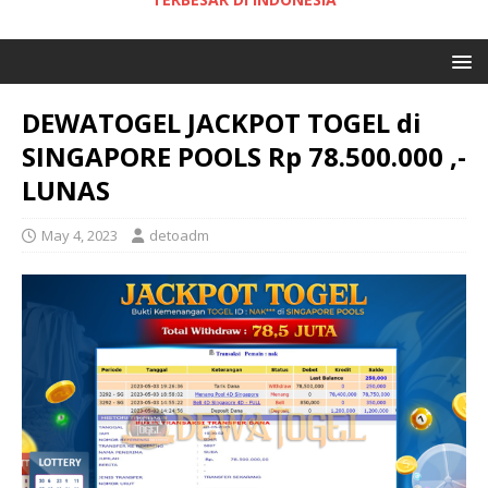
DEWATOGEL JACKPOT TOGEL di
SINGAPORE POOLS Rp 78.500.000 ,-
LUNAS
May 4, 2023
detoadm