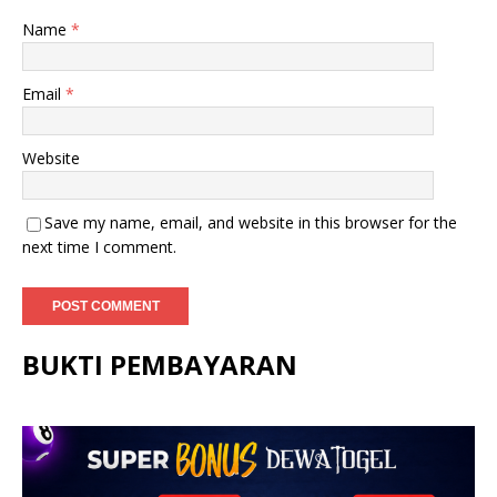
Name
*
Email
*
Website
Save my name, email, and website in this browser for the
next time I comment.
BUKTI PEMBAYARAN