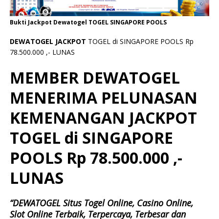
Bukti Jackpot Dewatogel TOGEL SINGAPORE POOLS
DEWATOGEL JACKPOT
TOGEL di SINGAPORE POOLS Rp
78.500.000 ,- LUNAS
MEMBER DEWATOGEL
MENERIMA PELUNASAN
KEMENANGAN JACKPOT
TOGEL di SINGAPORE
POOLS Rp 78.500.000 ,-
LUNAS
“DEWATOGEL Situs Togel Online, Casino Online,
Slot Online Terbaik, Terpercaya, Terbesar dan