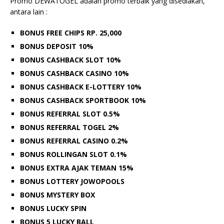
Promo DEWATOGEL adalah promo terbaik yang disediakan,
antara lain :
BONUS FREE CHIPS RP. 25,000
BONUS DEPOSIT 10%
BONUS CASHBACK SLOT 10%
BONUS CASHBACK CASINO 10%
BONUS CASHBACK E-LOTTERY 10%
BONUS CASHBACK SPORTBOOK 10%
BONUS REFERRAL SLOT 0.5%
BONUS REFERRAL TOGEL 2%
BONUS REFERRAL CASINO 0.2%
BONUS ROLLINGAN SLOT 0.1%
BONUS EXTRA AJAK TEMAN 15%
BONUS LOTTERY JOWOPOOLS
BONUS MYSTERY BOX
BONUS LUCKY SPIN
BONUS 5 LUCKY BALL