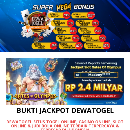
BUKTI JACKPOT DEWATOGEL
DEWATOGEL SITUS TOGEL ONLINE, CASINO ONLINE, SLOT
ONLINE & JUDI BOLA ONLINE TERBAIK TERPERCAYA &
TERBESAR DI INDONESIA