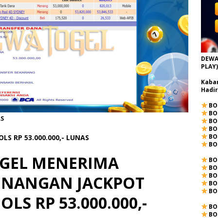
DEWA
PLAY)
Kaba
Hadi
BON
BO
LS
BO
BO
BO
S RP 53.000.000,- LUNAS
BO
GEL MENERIMA
BO
BO
BO
ENANGAN JACKPOT
BO
BO
LS RP 53.000.000,-
BO
BO