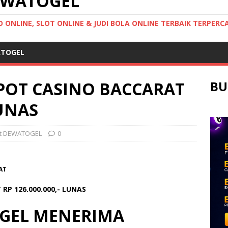
EWATOGEL
 ONLINE, SLOT ONLINE & JUDI BOLA ONLINE TERBAIK TERPERCA
ATOGEL
POT CASINO BACCARAT
BU
LUNAS
pot DEWATOGEL
0
AT
P 126.000.000,- LUNAS
GEL MENERIMA