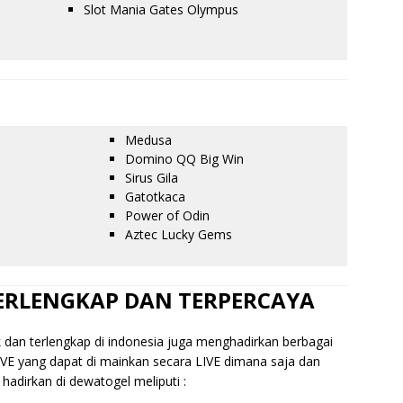
Slot Mania Gates Olympus
Medusa
Domino QQ Big Win
Sirus Gila
Gatotkaca
Power of Odin
Aztec Lucky Gems
TERLENGKAP DAN TERPERCAYA
k dan terlengkap di indonesia juga menghadirkan berbagai
VE yang dapat di mainkan secara LIVE dimana saja dan
hadirkan di dewatogel meliputi :