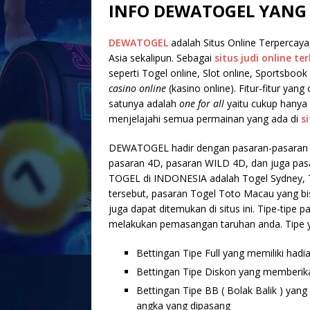
INFO DEWATOGEL YANG 
DEWATOGEL
adalah Situs Online Terpercaya
Asia sekalipun. Sebagai
situs judi online te
seperti Togel online, Slot online, Sportsboo
casino online
(kasino online). Fitur-fitur yan
satunya adalah
one for all
yaitu cukup hanya 
menjelajahi semua permainan yang ada di
s
DEWATOGEL hadir dengan pasaran-pasaran y
pasaran 4D, pasaran WILD 4D, dan juga pasa
TOGEL di INDONESIA adalah Togel Sydney, To
tersebut, pasaran Togel Toto Macau yang bis
juga dapat ditemukan di situs ini. Tipe-tipe 
melakukan pemasangan taruhan anda. Tipe ya
Bettingan Tipe Full yang memiliki hadi
Bettingan Tipe Diskon yang memberik
Bettingan Tipe BB ( Bolak Balik ) yang
angka yang dipasang