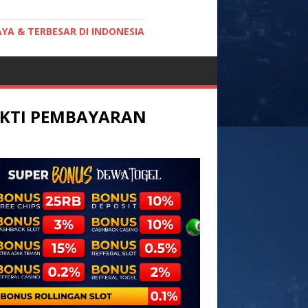
YA & TERBESAR DI INDONESIA
KTI PEMBAYARAN