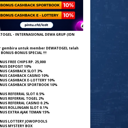
TOGEL - INTERNASIONAL DEWA GRUP (IDN
r gembira untuk member DEWATOGEL telah
r
BONUS-BONUS SPECIAL
!!!
US FREE CHIPS RP. 25,000
NUS DEPOSIT 10%
NUS CASHBACK SLOT 3%
NUS CASHBACK CASINO 10%
NUS CASHBACK E-LOTTERY 10%
NUS CASHBACK SPORTBOOK 10%
NUS REFERRAL SLOT 0.5%
NUS REFERRAL TOGEL 2%
NUS REFERRAL CASINO 0.2%
NUS ROLLINGAN SLOT 0.1%
NUS EXTRA AJAK TEMAN 15%
NUS LOTTERY JOWOPOOLS
NUS MYSTERY BOX