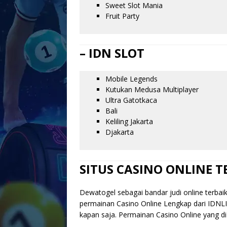
Sweet Slot Mania
Fruit Party
– IDN SLOT
Mobile Legends
Kutukan Medusa Multiplayer
Ultra Gatotkaca
Bali
Keliling Jakarta
Djakarta
SITUS CASINO ONLINE 
Dewatogel sebagai bandar judi online terbai
permainan Casino Online Lengkap dari IDNLI
kapan saja. Permainan Casino Online yang di 