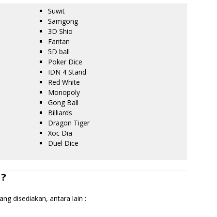
Suwit
Samgong
3D Shio
Fantan
5D ball
Poker Dice
IDN 4 Stand
Red White
Monopoly
Gong Ball
Billiards
Dragon Tiger
Xoc Dia
Duel Dice
 ?
 disediakan, antara lain :