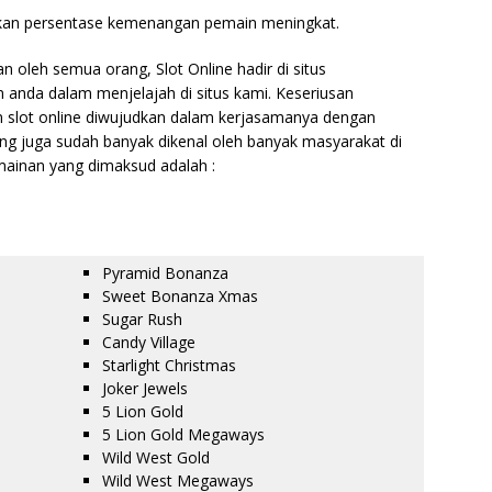
nkan persentase kemenangan pemain meningkat.
 oleh semua orang, Slot Online hadir di situs
nda dalam menjelajah di situs kami. Keseriusan
lot online diwujudkan dalam kerjasamanya dengan
yang juga sudah banyak dikenal oleh banyak masyarakat di
mainan yang dimaksud adalah :
Pyramid Bonanza
Sweet Bonanza Xmas
Sugar Rush
Candy Village
Starlight Christmas
Joker Jewels
5 Lion Gold
5 Lion Gold Megaways
Wild West Gold
Wild West Megaways