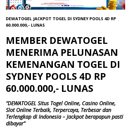
DEWATOGEL JACKPOT TOGEL DI SYDNEY POOLS 4D RP
60.000.000,- LUNAS
MEMBER DEWATOGEL
MENERIMA PELUNASAN
KEMENANGAN TOGEL DI
SYDNEY POOLS 4D RP
60.000.000,- LUNAS
“DEWATOGEL Situs Togel Online, Casino Online,
Slot Online Terbaik, Terpercaya, Terbesar dan
Terlengkap di Indonesia – Jackpot berapapun pasti
dibayar”