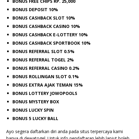
BONUS FREE CHIPS RP. 25,000
BONUS DEPOSIT 10%
BONUS CASHBACK SLOT 10%
BONUS CASHBACK CASINO 10%
BONUS CASHBACK E-LOTTERY 10%
BONUS CASHBACK SPORTBOOK 10%
BONUS REFERRAL SLOT 0.5%
BONUS REFERRAL TOGEL 2%
BONUS REFERRAL CASINO 0.2%
BONUS ROLLINGAN SLOT 0.1%
BONUS EXTRA AJAK TEMAN 15%
BONUS LOTTERY JOWOPOOLS
BONUS MYSTERY BOX
BONUS LUCKY SPIN
BONUS 5 LUCKY BALL
Ayo segera daftarkan diri anda pada situs terpercaya kami
hanya di dewatogel. Untuk info pendaftaran lebih lanjut boleh