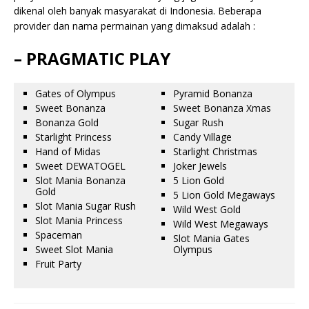
dikenal oleh banyak masyarakat di Indonesia. Beberapa
provider dan nama permainan yang dimaksud adalah :
– PRAGMATIC PLAY
Gates of Olympus
Pyramid Bonanza
Sweet Bonanza
Sweet Bonanza Xmas
Bonanza Gold
Sugar Rush
Starlight Princess
Candy Village
Hand of Midas
Starlight Christmas
Sweet DEWATOGEL
Joker Jewels
Slot Mania Bonanza
5 Lion Gold
Gold
5 Lion Gold Megaways
Slot Mania Sugar Rush
Wild West Gold
Slot Mania Princess
Wild West Megaways
Spaceman
Slot Mania Gates
Sweet Slot Mania
Olympus
Fruit Party