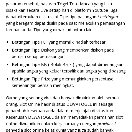
pasaran tersebut, pasaran Togel Toto Macau yang bisa
disaksikan secara Live setiap hari di platform Youtube juga
dapat ditemukan di situs ini. Tipe-tipe pasangan /
bettingan
yang beragam dapat dipilih pada saat melakukan pemasangan
taruhan anda. Tipe yang dimaksud antara lain :
Bettingan Tipe Full yang memiliki hadiah terbesar
Bettingan Tipe Diskon yang memberikan diskon pada
pemain setiap pemasangan
Bettingan Tipe BB ( Bolak Balik ) yang dapat dimenangkan
apabila angka yang keluar terbalik dari angka yang dipasang
Bettingan Tipe Prize yang memungkinkan persentase
kemenangan pemain meningkat.
Game yang sedang viral dan banyak dimainkan oleh semua
orang, Slot Online hadir di situs DEWATOGEL ini sebagai
penambah keseruan anda dalam menjelajah di situs kami.
Keseriusan DEWATOGEL dalam menyediakan permainan slot
online diwujudkan dalam kerjasamanya dengan
provider
/
penyedia slot online kelas dunia yang juga sudah banyak