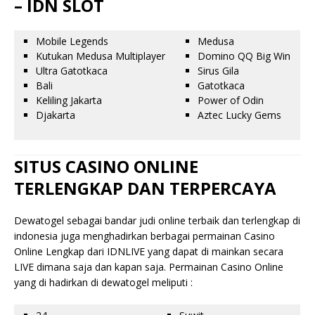
– IDN SLOT
Mobile Legends
Medusa
Kutukan Medusa Multiplayer
Domino QQ Big Win
Ultra Gatotkaca
Sirus Gila
Bali
Gatotkaca
Keliling Jakarta
Power of Odin
Djakarta
Aztec Lucky Gems
SITUS CASINO ONLINE
TERLENGKAP DAN TERPERCAYA
Dewatogel sebagai bandar judi online terbaik dan terlengkap di
indonesia juga menghadirkan berbagai permainan Casino
Online Lengkap dari IDNLIVE yang dapat di mainkan secara
LIVE dimana saja dan kapan saja. Permainan Casino Online
yang di hadirkan di dewatogel meliputi :