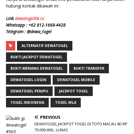
hubungi kontak dibawah ini :
Link
dewatogel88.co
Whatsapp : +62 812-1668-4428
Telegram : @dewa_togel
ALTERNATIF DEWATOGEL
BUKTI JACKPOT DEWATOGEL
BUKTI MENANG DEWATOGEL
BUKTI TRANSFER
DEWATOGEL LOGIN
DEWATOGEL MOBILE
DEWATOGEL PENIPU
JACKPOT TOGEL
TOGEL INDONESIA
TOGEL WLA
PREVIOUS
DEWATOGEL JACKPOT TOGEL DI TOTO MACAU 4D RP
70.000.000,- LUNAS