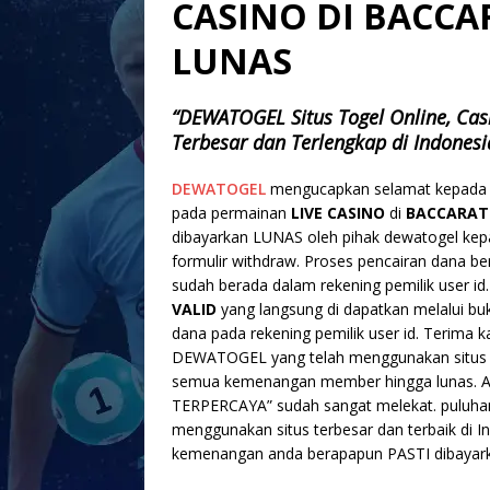
CASINO DI BACCARA
LUNAS
“DEWATOGEL Situs Togel Online, Casi
Terbesar dan Terlengkap di Indonesi
DEWATOGEL
mengucapkan selamat kepada u
pada permainan
LIVE CASINO
di
BACCARAT
dibayarkan LUNAS oleh pihak dewatogel kepa
formulir withdraw. Proses pencairan dana b
sudah berada dalam rekening pemilik user id.
VALID
yang langsung di dapatkan melalui buk
dana pada rekening pemilik user id. Terima 
DEWATOGEL yang telah menggunakan situs k
semua kemenangan member hingga lunas. 
TERPERCAYA” sudah sangat melekat. puluha
menggunakan situs terbesar dan terbaik di I
kemenangan anda berapapun PASTI dibayark