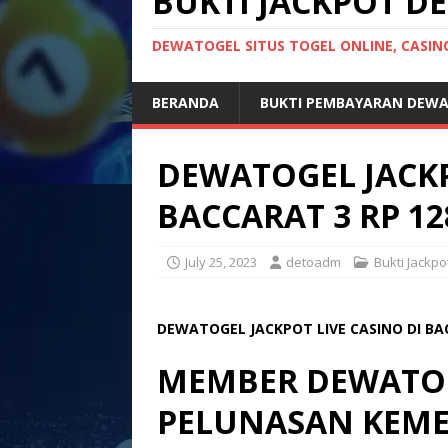
BUKTI JACKPOT D
DEWATOGEL SITUS TOGEL ONLINE, CASINO
BERANDA
BUKTI PEMBAYARAN DEW
DEWATOGEL JACKP
BACCARAT 3 RP 12
July 25, 2023
detoadm
Bukti Jack
DEWATOGEL JACKPOT LIVE CASINO DI BAC
MEMBER DEWATO
PELUNASAN KEME