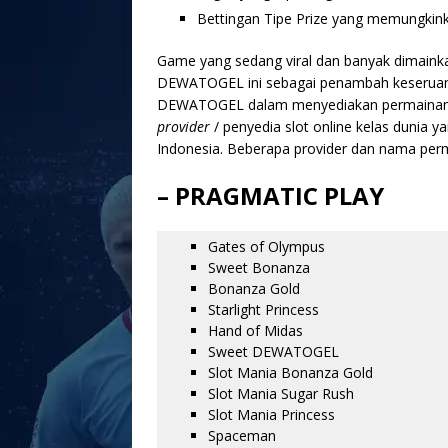
Bettingan Tipe Prize yang memungki
Game yang sedang viral dan banyak dimainkan
DEWATOGEL ini sebagai penambah keseruan a
DEWATOGEL dalam menyediakan permainan s
provider
/ penyedia slot online kelas dunia 
Indonesia. Beberapa provider dan nama per
– PRAGMATIC PLAY
Gates of Olympus
Sweet Bonanza
Bonanza Gold
Starlight Princess
Hand of Midas
Sweet DEWATOGEL
Slot Mania Bonanza Gold
Slot Mania Sugar Rush
Slot Mania Princess
Spaceman