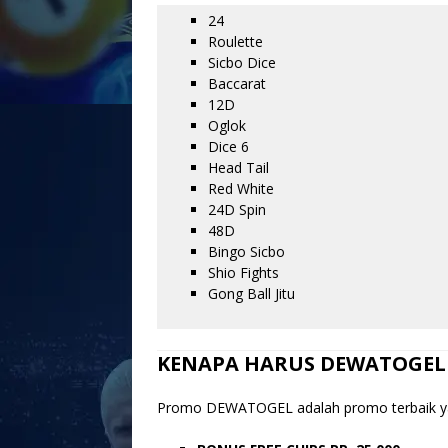
24
Roulette
Sicbo Dice
Baccarat
12D
Oglok
Dice 6
Head Tail
Red White
24D Spin
48D
Bingo Sicbo
Shio Fights
Gong Ball Jitu
KENAPA HARUS DEWATOGEL
Promo DEWATOGEL adalah promo terbaik yang