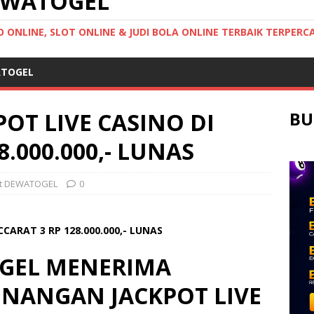
EWATOGEL
 ONLINE, SLOT ONLINE & JUDI BOLA ONLINE TERBAIK TERPERCA
ATOGEL
OT LIVE CASINO DI
BU
8.000.000,- LUNAS
pot DEWATOGEL
0
CARAT 3 RP 128.000.000,- LUNAS
GEL MENERIMA
NANGAN JACKPOT LIVE