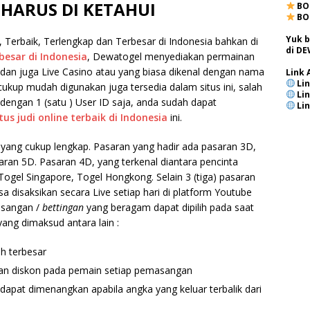
HARUS DI KETAHUI
BO
BO
Yuk b
, Terbaik, Terlengkap dan Terbesar di Indonesia bahkan di
di D
rbesar di Indonesia
, Dewatogel menyediakan permainan
k dan juga Live Casino atau yang biasa dikenal dengan nama
Link 
Lin
g cukup mudah digunakan juga tersedia dalam situs ini, salah
Lin
dengan 1 (satu ) User ID saja, anda sudah dapat
Lin
itus judi online terbaik di Indonesia
ini.
ang cukup lengkap. Pasaran yang hadir ada pasaran 3D,
ran 5D. Pasaran 4D, yang terkenal diantara pencinta
gel Singapore, Togel Hongkong. Selain 3 (tiga) pasaran
a disaksikan secara Live setiap hari di platform Youtube
pasangan /
bettingan
yang beragam dapat dipilih pada saat
ng dimaksud antara lain :
ah terbesar
an diskon pada pemain setiap pemasangan
 dapat dimenangkan apabila angka yang keluar terbalik dari