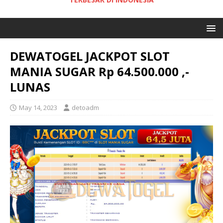
DEWATOGEL JACKPOT SLOT
MANIA SUGAR Rp 64.500.000 ,-
LUNAS
May 14, 2023
detoadm