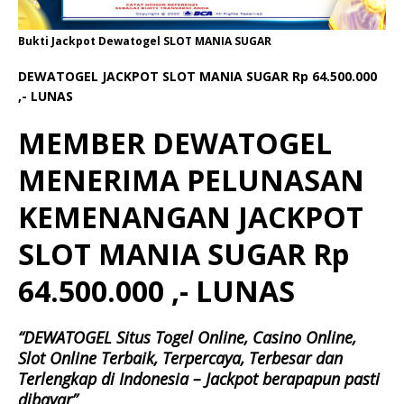
Bukti Jackpot Dewatogel SLOT MANIA SUGAR
DEWATOGEL JACKPOT SLOT MANIA SUGAR Rp 64.500.000
,- LUNAS
MEMBER DEWATOGEL
MENERIMA PELUNASAN
KEMENANGAN JACKPOT
SLOT MANIA SUGAR Rp
64.500.000 ,- LUNAS
“DEWATOGEL Situs Togel Online, Casino Online,
Slot Online Terbaik, Terpercaya, Terbesar dan
Terlengkap di Indonesia – Jackpot berapapun pasti
dibayar”