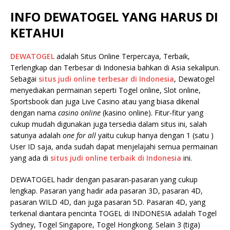
INFO DEWATOGEL YANG HARUS DI
KETAHUI
DEWATOGEL
adalah Situs Online Terpercaya, Terbaik,
Terlengkap dan Terbesar di Indonesia bahkan di Asia sekalipun.
Sebagai
situs judi online terbesar di Indonesia
, Dewatogel
menyediakan permainan seperti Togel online, Slot online,
Sportsbook dan juga Live Casino atau yang biasa dikenal
dengan nama
casino online
(kasino online). Fitur-fitur yang
cukup mudah digunakan juga tersedia dalam situs ini, salah
satunya adalah
one for all
yaitu cukup hanya dengan 1 (satu )
User ID saja, anda sudah dapat menjelajahi semua permainan
yang ada di
situs judi online terbaik di Indonesia
ini.
DEWATOGEL hadir dengan pasaran-pasaran yang cukup
lengkap. Pasaran yang hadir ada pasaran 3D, pasaran 4D,
pasaran WILD 4D, dan juga pasaran 5D. Pasaran 4D, yang
terkenal diantara pencinta TOGEL di INDONESIA adalah Togel
Sydney, Togel Singapore, Togel Hongkong. Selain 3 (tiga)