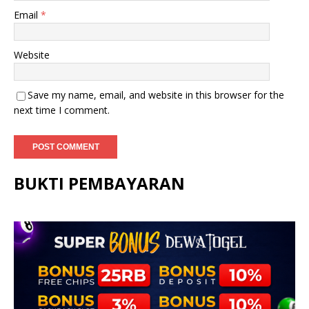
Email
*
Website
Save my name, email, and website in this browser for the
next time I comment.
BUKTI PEMBAYARAN