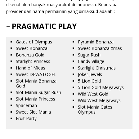
dikenal oleh banyak masyarakat di Indonesia. Beberapa
provider dan nama permainan yang dimaksud adalah :
– PRAGMATIC PLAY
Gates of Olympus
Pyramid Bonanza
Sweet Bonanza
Sweet Bonanza Xmas
Bonanza Gold
Sugar Rush
Starlight Princess
Candy Village
Hand of Midas
Starlight Christmas
Sweet DEWATOGEL
Joker Jewels
Slot Mania Bonanza
5 Lion Gold
Gold
5 Lion Gold Megaways
Slot Mania Sugar Rush
Wild West Gold
Slot Mania Princess
Wild West Megaways
Spaceman
Slot Mania Gates
Sweet Slot Mania
Olympus
Fruit Party