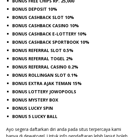
BONUS FREE CHIPS RP. 25,000
BONUS DEPOSIT 10%
BONUS CASHBACK SLOT 10%
BONUS CASHBACK CASINO 10%
BONUS CASHBACK E-LOTTERY 10%
BONUS CASHBACK SPORTBOOK 10%
BONUS REFERRAL SLOT 0.5%
BONUS REFERRAL TOGEL 2%
BONUS REFERRAL CASINO 0.2%
BONUS ROLLINGAN SLOT 0.1%
BONUS EXTRA AJAK TEMAN 15%
BONUS LOTTERY JOWOPOOLS
BONUS MYSTERY BOX
BONUS LUCKY SPIN
BONUS 5 LUCKY BALL
Ayo segera daftarkan diri anda pada situs terpercaya kami
hanya di dewatogel. Untuk info pendaftaran lebih lanjut boleh