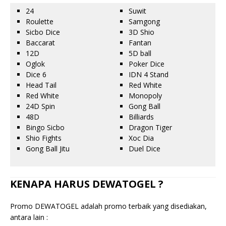
24
Suwit
Roulette
Samgong
Sicbo Dice
3D Shio
Baccarat
Fantan
12D
5D ball
Oglok
Poker Dice
Dice 6
IDN 4 Stand
Head Tail
Red White
Red White
Monopoly
24D Spin
Gong Ball
48D
Billiards
Bingo Sicbo
Dragon Tiger
Shio Fights
Xoc Dia
Gong Ball Jitu
Duel Dice
KENAPA HARUS DEWATOGEL ?
Promo DEWATOGEL adalah promo terbaik yang disediakan,
antara lain :