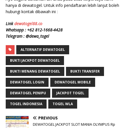
hanya di dewatogel. Untuk info pendaftaran lebih lanjut boleh
hubungi kontak dibawah ini :
Link
dewatogel88.co
Whatsapp : +62 812-1668-4428
Telegram : @dewa_togel
ALTERNATIF DEWATOGEL
BUKTI JACKPOT DEWATOGEL
BUKTI MENANG DEWATOGEL
BUKTI TRANSFER
DEWATOGEL LOGIN
DEWATOGEL MOBILE
DEWATOGEL PENIPU
JACKPOT TOGEL
TOGEL INDONESIA
TOGEL WLA
PREVIOUS
DEWATOGEL JACKPOT SLOT MANIA OLYMPUS Rp