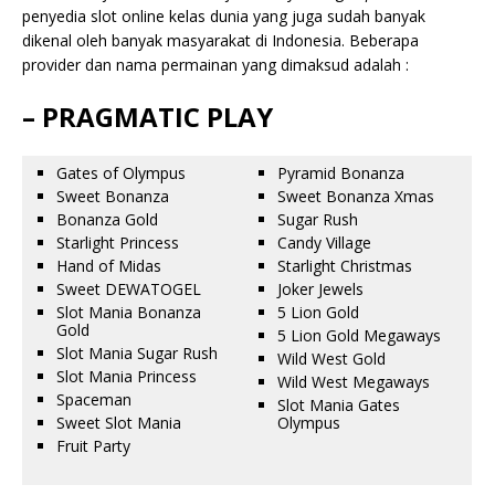
penyedia slot online kelas dunia yang juga sudah banyak
dikenal oleh banyak masyarakat di Indonesia. Beberapa
provider dan nama permainan yang dimaksud adalah :
– PRAGMATIC PLAY
Gates of Olympus
Pyramid Bonanza
Sweet Bonanza
Sweet Bonanza Xmas
Bonanza Gold
Sugar Rush
Starlight Princess
Candy Village
Hand of Midas
Starlight Christmas
Sweet DEWATOGEL
Joker Jewels
Slot Mania Bonanza
5 Lion Gold
Gold
5 Lion Gold Megaways
Slot Mania Sugar Rush
Wild West Gold
Slot Mania Princess
Wild West Megaways
Spaceman
Slot Mania Gates
Sweet Slot Mania
Olympus
Fruit Party