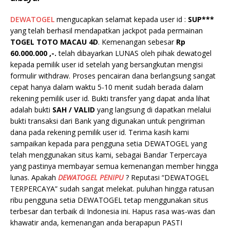
DEWATOGEL
mengucapkan selamat kepada user id :
SUP***
yang telah berhasil mendapatkan jackpot pada permainan
TOGEL TOTO MACAU 4D
. Kemenangan sebesar
Rp
60.000.000 ,-.
telah dibayarkan LUNAS oleh pihak dewatogel
kepada pemilik user id setelah yang bersangkutan mengisi
formulir withdraw. Proses pencairan dana berlangsung sangat
cepat hanya dalam waktu 5-10 menit sudah berada dalam
rekening pemilik user id. Bukti transfer yang dapat anda lihat
adalah bukti
SAH / VALID
yang langsung di dapatkan melalui
bukti transaksi dari Bank yang digunakan untuk pengiriman
dana pada rekening pemilik user id. Terima kasih kami
sampaikan kepada para pengguna setia DEWATOGEL yang
telah menggunakan situs kami, sebagai Bandar Terpercaya
yang pastinya membayar semua kemenangan member hingga
lunas. Apakah
DEWATOGEL PENIPU
? Reputasi “DEWATOGEL
TERPERCAYA” sudah sangat melekat. puluhan hingga ratusan
ribu pengguna setia DEWATOGEL tetap menggunakan situs
terbesar dan terbaik di Indonesia ini. Hapus rasa was-was dan
khawatir anda, kemenangan anda berapapun PASTI