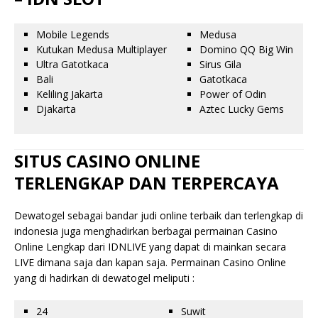
Mobile Legends
Medusa
Kutukan Medusa Multiplayer
Domino QQ Big Win
Ultra Gatotkaca
Sirus Gila
Bali
Gatotkaca
Keliling Jakarta
Power of Odin
Djakarta
Aztec Lucky Gems
SITUS CASINO ONLINE
TERLENGKAP DAN TERPERCAYA
Dewatogel sebagai bandar judi online terbaik dan terlengkap di
indonesia juga menghadirkan berbagai permainan Casino
Online Lengkap dari IDNLIVE yang dapat di mainkan secara
LIVE dimana saja dan kapan saja. Permainan Casino Online
yang di hadirkan di dewatogel meliputi :
24
Suwit