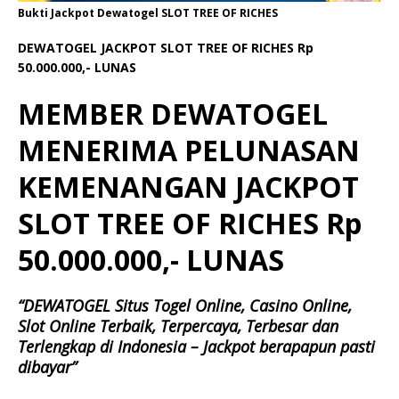
Bukti Jackpot Dewatogel SLOT TREE OF RICHES
DEWATOGEL JACKPOT SLOT TREE OF RICHES Rp
50.000.000,- LUNAS
MEMBER DEWATOGEL
MENERIMA PELUNASAN
KEMENANGAN JACKPOT
SLOT TREE OF RICHES Rp
50.000.000,- LUNAS
“DEWATOGEL Situs Togel Online, Casino Online,
Slot Online Terbaik, Terpercaya, Terbesar dan
Terlengkap di Indonesia – Jackpot berapapun pasti
dibayar”