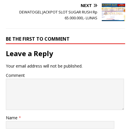
NEXT
DEWATOGEL JACKPOT SLOT SUGAR RUSH Rp
65.000.000,- LUNAS
BE THE FIRST TO COMMENT
Leave a Reply
Your email address will not be published.
Comment
Name
*