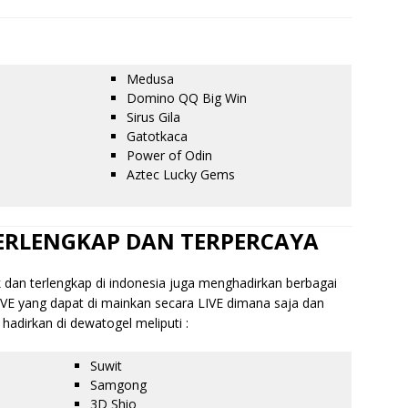
Medusa
Domino QQ Big Win
Sirus Gila
Gatotkaca
Power of Odin
Aztec Lucky Gems
TERLENGKAP DAN TERPERCAYA
k dan terlengkap di indonesia juga menghadirkan berbagai
VE yang dapat di mainkan secara LIVE dimana saja dan
hadirkan di dewatogel meliputi :
Suwit
Samgong
3D Shio