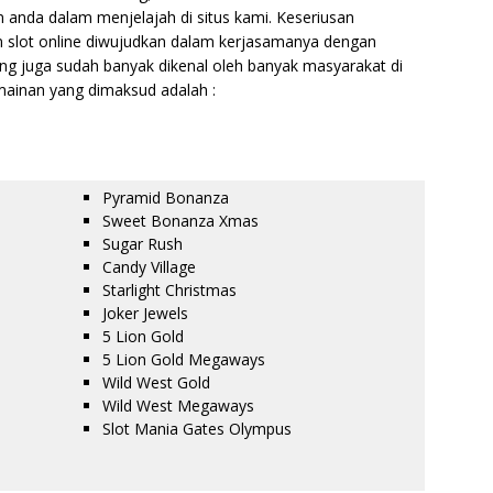
nda dalam menjelajah di situs kami. Keseriusan
lot online diwujudkan dalam kerjasamanya dengan
yang juga sudah banyak dikenal oleh banyak masyarakat di
mainan yang dimaksud adalah :
Pyramid Bonanza
Sweet Bonanza Xmas
Sugar Rush
Candy Village
Starlight Christmas
Joker Jewels
5 Lion Gold
5 Lion Gold Megaways
Wild West Gold
Wild West Megaways
Slot Mania Gates Olympus