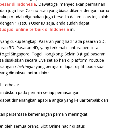
rbesar di Indonesia
, Dewatogel menyediakan permainan
k dan juga Live Casino atau yang biasa dikenal dengan nama
g cukup mudah digunakan juga tersedia dalam situs ini, salah
dengan 1 (satu ) User ID saja, anda sudah dapat
itus judi online terbaik di Indonesia
ini.
ang cukup lengkap. Pasaran yang hadir ada pasaran 3D,
ran 5D. Pasaran 4D, yang terkenal diantara pencinta
gel Singapore, Togel Hongkong. Selain 3 (tiga) pasaran
a disaksikan secara Live setiap hari di platform Youtube
pasangan /
bettingan
yang beragam dapat dipilih pada saat
ng dimaksud antara lain :
ah terbesar
an diskon pada pemain setiap pemasangan
 dapat dimenangkan apabila angka yang keluar terbalik dari
nkan persentase kemenangan pemain meningkat.
 oleh semua orang, Slot Online hadir di situs