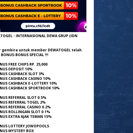
TOGEL - INTERNASIONAL DEWA GRUP (IDN
r gembira untuk member DEWATOGEL telah
r
BONUS-BONUS SPECIAL
!!!
US FREE CHIPS RP. 25,000
NUS DEPOSIT 10%
NUS CASHBACK SLOT 3%
NUS CASHBACK CASINO 10%
NUS CASHBACK E-LOTTERY 10%
NUS CASHBACK SPORTBOOK 10%
NUS REFERRAL SLOT 0.5%
NUS REFERRAL TOGEL 2%
NUS REFERRAL CASINO 0.2%
NUS ROLLINGAN SLOT 0.1%
NUS EXTRA AJAK TEMAN 15%
NUS LOTTERY JOWOPOOLS
NUS MYSTERY BOX