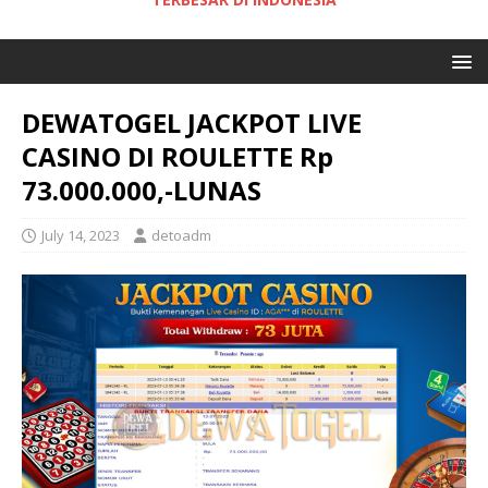
DEWATOGEL JACKPOT LIVE
CASINO DI ROULETTE Rp
73.000.000,-LUNAS
July 14, 2023
detoadm