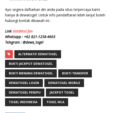
Ayo segera daftarkan diri anda pada situs terpercaya kami
hanya di dewatogel. Untuk info pendaftaran lebih lanjut boleh
hubungi kontak dibawah ini :
Link
slotdetol.fun
Whatsapp :
+62
821-1258-4603
Telegram : @dewa_togel
ALTERNATIF DEWATOGEL
BUKTI JACKPOT DEWATOGEL
BUKTI MENANG DEWATOGEL
BUKTI TRANSFER
DEWATOGEL LOGIN
DEWATOGEL MOBILE
DEWATOGEL PENIPU
JACKPOT TOGEL
TOGEL INDONESIA
TOGEL WLA