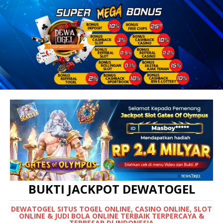
BUKTI JACKPOT DEWATOGEL
DEWATOGEL SITUS TOGEL ONLINE, CASINO ONLINE, SLOT
ONLINE & JUDI BOLA ONLINE TERBAIK TERPERCAYA &
TERBESAR DI INDONESIA