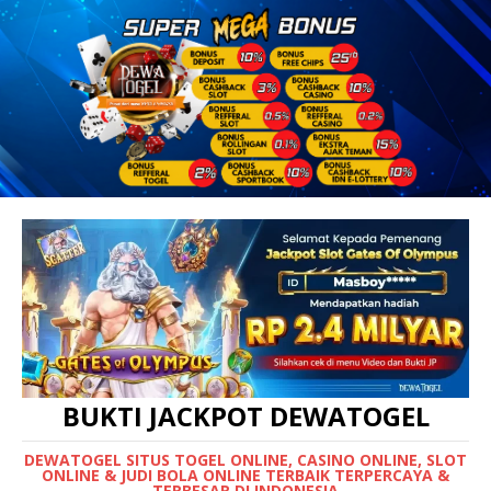
BUKTI JACKPOT DEWATOGEL
DEWATOGEL SITUS TOGEL ONLINE, CASINO ONLINE, SLOT
ONLINE & JUDI BOLA ONLINE TERBAIK TERPERCAYA &
TERBESAR DI INDONESIA