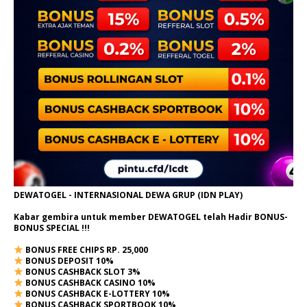
DEWATOGEL - INTERNASIONAL DEWA GRUP (IDN PLAY)
Kabar gembira untuk member DEWATOGEL telah Hadir
BONUS-
BONUS SPECIAL
!!!
BONUS FREE CHIPS RP. 25,000
BONUS DEPOSIT 10%
BONUS CASHBACK SLOT 3%
BONUS CASHBACK CASINO 10%
BONUS CASHBACK E-LOTTERY 10%
BONUS CASHBACK SPORTBOOK 10%