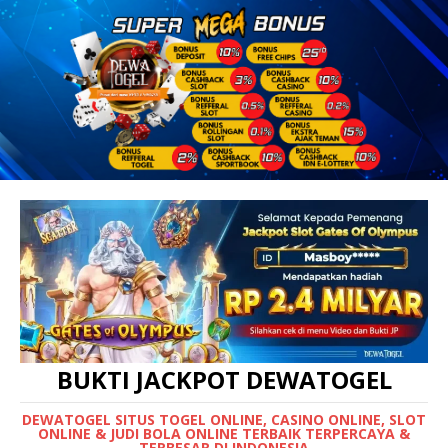
BUKTI JACKPOT DEWATOGEL
DEWATOGEL SITUS TOGEL ONLINE, CASINO ONLINE, SLOT
ONLINE & JUDI BOLA ONLINE TERBAIK TERPERCAYA &
TERBESAR DI INDONESIA