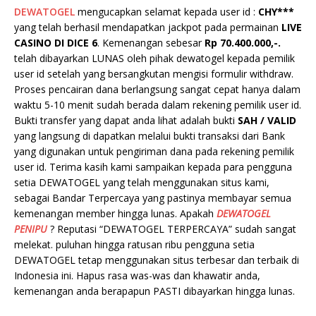
DEWATOGEL
mengucapkan selamat kepada user id :
CHY***
yang telah berhasil mendapatkan jackpot pada permainan
LIVE
CASINO DI DICE 6
. Kemenangan sebesar
Rp 70.400.000,-.
telah dibayarkan LUNAS oleh pihak dewatogel kepada pemilik
user id setelah yang bersangkutan mengisi formulir withdraw.
Proses pencairan dana berlangsung sangat cepat hanya dalam
waktu 5-10 menit sudah berada dalam rekening pemilik user id.
Bukti transfer yang dapat anda lihat adalah bukti
SAH / VALID
yang langsung di dapatkan melalui bukti transaksi dari Bank
yang digunakan untuk pengiriman dana pada rekening pemilik
user id. Terima kasih kami sampaikan kepada para pengguna
setia DEWATOGEL yang telah menggunakan situs kami,
sebagai Bandar Terpercaya yang pastinya membayar semua
kemenangan member hingga lunas. Apakah
DEWATOGEL
PENIPU
? Reputasi “DEWATOGEL TERPERCAYA” sudah sangat
melekat. puluhan hingga ratusan ribu pengguna setia
DEWATOGEL tetap menggunakan situs terbesar dan terbaik di
Indonesia ini. Hapus rasa was-was dan khawatir anda,
kemenangan anda berapapun PASTI dibayarkan hingga lunas.