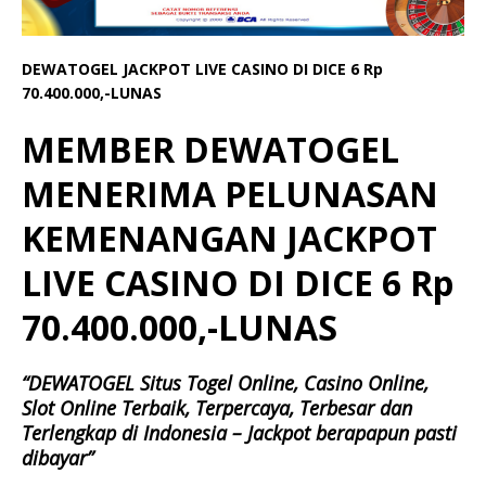
DEWATOGEL JACKPOT LIVE CASINO DI DICE 6 Rp
70.400.000,-LUNAS
MEMBER DEWATOGEL
MENERIMA PELUNASAN
KEMENANGAN JACKPOT
LIVE CASINO DI DICE 6 Rp
70.400.000,-LUNAS
“DEWATOGEL Situs Togel Online, Casino Online,
Slot Online Terbaik, Terpercaya, Terbesar dan
Terlengkap di Indonesia – Jackpot berapapun pasti
dibayar”