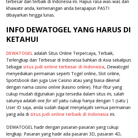
terbesar dan terbaik di Indonesia ini. Hapus rasa was-was dan
khawatir anda, kemenangan anda berapapun PASTI
dibayarkan hingga lunas.
INFO DEWATOGEL YANG HARUS DI
KETAHUI
DEWATOGEL
adalah Situs Online Terpercaya, Terbaik,
Terlengkap dan Terbesar di Indonesia bahkan di Asia sekalipun.
Sebagai
situs judi online terbesar di Indonesia
, Dewatogel
menyediakan permainan seperti Togel online, Slot online,
Sportsbook dan juga Live Casino atau yang biasa dikenal
dengan nama
casino online
(kasino online). Fitur-fitur yang
cukup mudah digunakan juga tersedia dalam situs ini, salah
satunya adalah
one for all
yaitu cukup hanya dengan 1 (satu )
User ID saja, anda sudah dapat menjelajahi semua permainan
yang ada di
situs judi online terbaik di Indonesia
ini.
DEWATOGEL hadir dengan pasaran-pasaran yang cukup
lengkap. Pasaran yang hadir ada pasaran 3D, pasaran 4D,