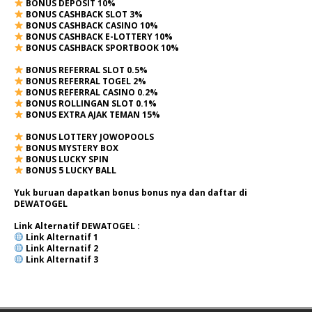
BONUS DEPOSIT 10%
BONUS CASHBACK SLOT 3%
BONUS CASHBACK CASINO 10%
BONUS CASHBACK E-LOTTERY 10%
BONUS CASHBACK SPORTBOOK 10%
BONUS REFERRAL SLOT 0.5%
BONUS REFERRAL TOGEL 2%
BONUS REFERRAL CASINO 0.2%
BONUS ROLLINGAN SLOT 0.1%
BONUS EXTRA AJAK TEMAN 15%
BONUS LOTTERY JOWOPOOLS
BONUS MYSTERY BOX
BONUS LUCKY SPIN
BONUS 5 LUCKY BALL
Yuk buruan dapatkan bonus bonus nya dan daftar di
DEWATOGEL
Link Alternatif
DEWATOGEL
:
Link Alternatif 1
Link Alternatif 2
Link Alternatif 3