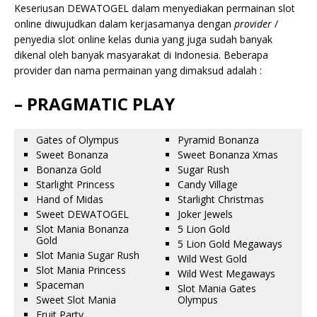
Keseriusan DEWATOGEL dalam menyediakan permainan slot
online diwujudkan dalam kerjasamanya dengan
provider
/
penyedia slot online kelas dunia yang juga sudah banyak
dikenal oleh banyak masyarakat di Indonesia. Beberapa
provider dan nama permainan yang dimaksud adalah :
– PRAGMATIC PLAY
Gates of Olympus
Pyramid Bonanza
Sweet Bonanza
Sweet Bonanza Xmas
Bonanza Gold
Sugar Rush
Starlight Princess
Candy Village
Hand of Midas
Starlight Christmas
Sweet DEWATOGEL
Joker Jewels
Slot Mania Bonanza
5 Lion Gold
Gold
5 Lion Gold Megaways
Slot Mania Sugar Rush
Wild West Gold
Slot Mania Princess
Wild West Megaways
Spaceman
Slot Mania Gates
Sweet Slot Mania
Olympus
Fruit Party