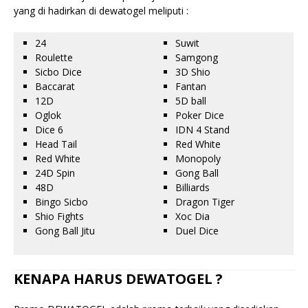
yang di hadirkan di dewatogel meliputi :
24
Suwit
Roulette
Samgong
Sicbo Dice
3D Shio
Baccarat
Fantan
12D
5D ball
Oglok
Poker Dice
Dice 6
IDN 4 Stand
Head Tail
Red White
Red White
Monopoly
24D Spin
Gong Ball
48D
Billiards
Bingo Sicbo
Dragon Tiger
Shio Fights
Xoc Dia
Gong Ball Jitu
Duel Dice
KENAPA HARUS DEWATOGEL ?