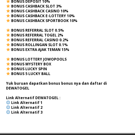
BONUS DEPOSIT 10%
BONUS CASHBACK SLOT 3%
BONUS CASHBACK CASINO 10%
BONUS CASHBACK E-LOTTERY 10%
BONUS CASHBACK SPORTBOOK 10%
BONUS REFERRAL SLOT 0.5%
BONUS REFERRAL TOGEL 2%
BONUS REFERRAL CASINO 0.2%
BONUS ROLLINGAN SLOT 0.1%
BONUS EXTRA AJAK TEMAN 15%
BONUS LOTTERY JOWOPOOLS
BONUS MYSTERY BOX
BONUS LUCKY SPIN
BONUS 5 LUCKY BALL
Yuk buruan dapatkan bonus bonus nya dan daftar di
DEWATOGEL
Link Alternatif
DEWATOGEL
:
Link Alternatif 1
Link Alternatif 2
Link Alternatif 3