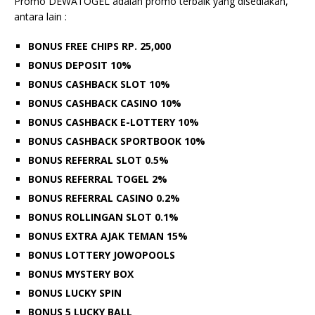
Promo DEWATOGEL adalah promo terbaik yang disediakan,
antara lain :
BONUS FREE CHIPS RP. 25,000
BONUS DEPOSIT 10%
BONUS CASHBACK SLOT 10%
BONUS CASHBACK CASINO 10%
BONUS CASHBACK E-LOTTERY 10%
BONUS CASHBACK SPORTBOOK 10%
BONUS REFERRAL SLOT 0.5%
BONUS REFERRAL TOGEL 2%
BONUS REFERRAL CASINO 0.2%
BONUS ROLLINGAN SLOT 0.1%
BONUS EXTRA AJAK TEMAN 15%
BONUS LOTTERY JOWOPOOLS
BONUS MYSTERY BOX
BONUS LUCKY SPIN
BONUS 5 LUCKY BALL