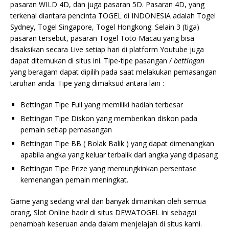
pasaran WILD 4D, dan juga pasaran 5D. Pasaran 4D, yang
terkenal diantara pencinta TOGEL di INDONESIA adalah Togel
Sydney, Togel Singapore, Togel Hongkong. Selain 3 (tiga)
pasaran tersebut, pasaran Togel Toto Macau yang bisa
disaksikan secara Live setiap hari di platform Youtube juga
dapat ditemukan di situs ini. Tipe-tipe pasangan /
bettingan
yang beragam dapat dipilih pada saat melakukan pemasangan
taruhan anda. Tipe yang dimaksud antara lain :
Bettingan Tipe Full yang memiliki hadiah terbesar
Bettingan Tipe Diskon yang memberikan diskon pada
pemain setiap pemasangan
Bettingan Tipe BB ( Bolak Balik ) yang dapat dimenangkan
apabila angka yang keluar terbalik dari angka yang dipasang
Bettingan Tipe Prize yang memungkinkan persentase
kemenangan pemain meningkat.
Game yang sedang viral dan banyak dimainkan oleh semua
orang, Slot Online hadir di situs DEWATOGEL ini sebagai
penambah keseruan anda dalam menjelajah di situs kami.