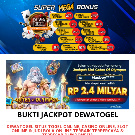
BUKTI JACKPOT DEWATOGEL
DEWATOGEL SITUS TOGEL ONLINE, CASINO ONLINE, SLOT
ONLINE & JUDI BOLA ONLINE TERBAIK TERPERCAYA &
TERBESAR DI INDONESIA