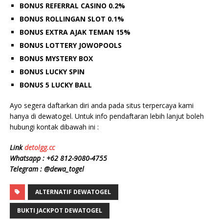
BONUS REFERRAL CASINO 0.2%
BONUS ROLLINGAN SLOT 0.1%
BONUS EXTRA AJAK TEMAN 15%
BONUS LOTTERY JOWOPOOLS
BONUS MYSTERY BOX
BONUS LUCKY SPIN
BONUS 5 LUCKY BALL
Ayo segera daftarkan diri anda pada situs terpercaya kami
hanya di dewatogel. Untuk info pendaftaran lebih lanjut boleh
hubungi kontak dibawah ini :
Link
detolgg.cc
Whatsapp :
+62 812-9080-4755
Telegram : @dewa_togel
ALTERNATIF DEWATOGEL
BUKTI JACKPOT DEWATOGEL