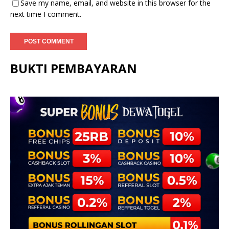
Save my name, email, and website in this browser for the
next time I comment.
BUKTI PEMBAYARAN