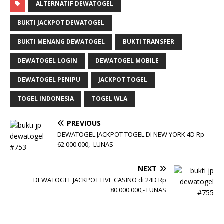
ALTERNATIF DEWATOGEL
BUKTI JACKPOT DEWATOGEL
BUKTI MENANG DEWATOGEL
BUKTI TRANSFER
DEWATOGEL LOGIN
DEWATOGEL MOBILE
DEWATOGEL PENIPU
JACKPOT TOGEL
TOGEL INDONESIA
TOGEL WLA
PREVIOUS
DEWATOGEL JACKPOT TOGEL DI NEW YORK 4D Rp
62.000.000,- LUNAS
NEXT
DEWATOGEL JACKPOT LIVE CASINO di 24D Rp
80.000.000,- LUNAS