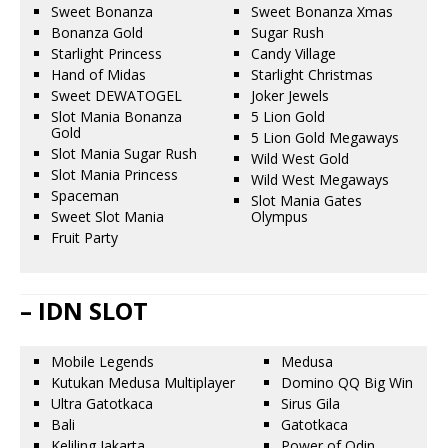
Sweet Bonanza
Sweet Bonanza Xmas
Bonanza Gold
Sugar Rush
Starlight Princess
Candy Village
Hand of Midas
Starlight Christmas
Sweet DEWATOGEL
Joker Jewels
Slot Mania Bonanza
5 Lion Gold
Gold
5 Lion Gold Megaways
Slot Mania Sugar Rush
Wild West Gold
Slot Mania Princess
Wild West Megaways
Spaceman
Slot Mania Gates
Sweet Slot Mania
Olympus
Fruit Party
– IDN SLOT
Mobile Legends
Medusa
Kutukan Medusa Multiplayer
Domino QQ Big Win
Ultra Gatotkaca
Sirus Gila
Bali
Gatotkaca
Keliling Jakarta
Power of Odin