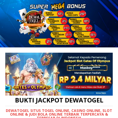
BUKTI JACKPOT DEWATOGEL
DEWATOGEL SITUS TOGEL ONLINE, CASINO ONLINE, SLOT
ONLINE & JUDI BOLA ONLINE TERBAIK TERPERCAYA &
TERBESAR DI INDONESIA