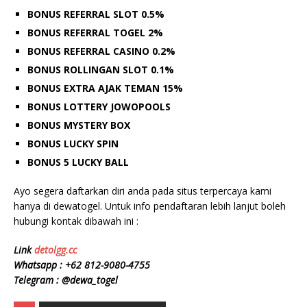
BONUS REFERRAL SLOT 0.5%
BONUS REFERRAL TOGEL 2%
BONUS REFERRAL CASINO 0.2%
BONUS ROLLINGAN SLOT 0.1%
BONUS EXTRA AJAK TEMAN 15%
BONUS LOTTERY JOWOPOOLS
BONUS MYSTERY BOX
BONUS LUCKY SPIN
BONUS 5 LUCKY BALL
Ayo segera daftarkan diri anda pada situs terpercaya kami
hanya di dewatogel. Untuk info pendaftaran lebih lanjut boleh
hubungi kontak dibawah ini :
Link
detolgg.cc
Whatsapp :
+62 812-9080-4755
Telegram : @dewa_togel