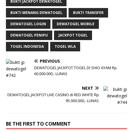
BUKTI JACKPOT DEWATOGEL
BUKTI MENANG DEWATOGEL
BUKTI TRANSFER
DEWATOGEL LOGIN
DEWATOGEL MOBILE
DEWATOGEL PENIPU
JACKPOT TOGEL
TOGEL INDONESIA
TOGEL WLA
PREVIOUS
DEWATOGEL JACKPOT TOGEL DI SHIO AYAM Rp
60.000.000,- LUNAS
NEXT
DEWATOGEL JACKPOT LIVE CASINO di RED WHITE Rp
95.000.000,- LUNAS
BE THE FIRST TO COMMENT