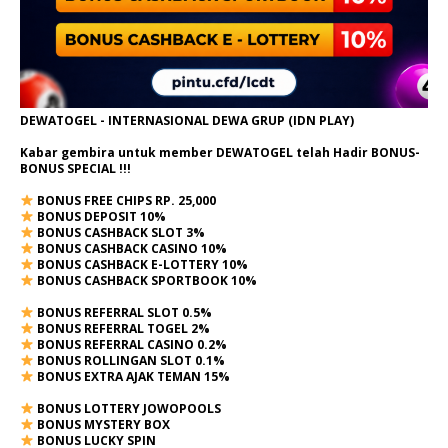
DEWATOGEL - INTERNASIONAL DEWA GRUP (IDN PLAY)
Kabar gembira untuk member DEWATOGEL telah Hadir
BONUS-
BONUS SPECIAL
!!!
BONUS FREE CHIPS RP. 25,000
BONUS DEPOSIT 10%
BONUS CASHBACK SLOT 3%
BONUS CASHBACK CASINO 10%
BONUS CASHBACK E-LOTTERY 10%
BONUS CASHBACK SPORTBOOK 10%
BONUS REFERRAL SLOT 0.5%
BONUS REFERRAL TOGEL 2%
BONUS REFERRAL CASINO 0.2%
BONUS ROLLINGAN SLOT 0.1%
BONUS EXTRA AJAK TEMAN 15%
BONUS LOTTERY JOWOPOOLS
BONUS MYSTERY BOX
BONUS LUCKY SPIN