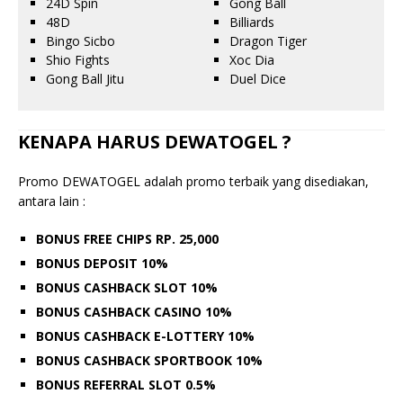
24D Spin
Gong Ball
48D
Billiards
Bingo Sicbo
Dragon Tiger
Shio Fights
Xoc Dia
Gong Ball Jitu
Duel Dice
KENAPA HARUS DEWATOGEL ?
Promo DEWATOGEL adalah promo terbaik yang disediakan,
antara lain :
BONUS FREE CHIPS RP. 25,000
BONUS DEPOSIT 10%
BONUS CASHBACK SLOT 10%
BONUS CASHBACK CASINO 10%
BONUS CASHBACK E-LOTTERY 10%
BONUS CASHBACK SPORTBOOK 10%
BONUS REFERRAL SLOT 0.5%