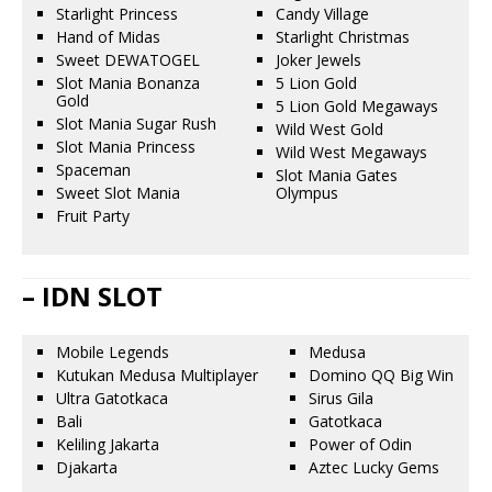
Starlight Princess
Candy Village
Hand of Midas
Starlight Christmas
Sweet DEWATOGEL
Joker Jewels
Slot Mania Bonanza
5 Lion Gold
Gold
5 Lion Gold Megaways
Slot Mania Sugar Rush
Wild West Gold
Slot Mania Princess
Wild West Megaways
Spaceman
Slot Mania Gates
Sweet Slot Mania
Olympus
Fruit Party
– IDN SLOT
Mobile Legends
Medusa
Kutukan Medusa Multiplayer
Domino QQ Big Win
Ultra Gatotkaca
Sirus Gila
Bali
Gatotkaca
Keliling Jakarta
Power of Odin
Djakarta
Aztec Lucky Gems