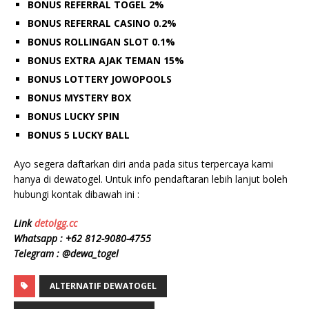
BONUS REFERRAL TOGEL 2%
BONUS REFERRAL CASINO 0.2%
BONUS ROLLINGAN SLOT 0.1%
BONUS EXTRA AJAK TEMAN 15%
BONUS LOTTERY JOWOPOOLS
BONUS MYSTERY BOX
BONUS LUCKY SPIN
BONUS 5 LUCKY BALL
Ayo segera daftarkan diri anda pada situs terpercaya kami
hanya di dewatogel. Untuk info pendaftaran lebih lanjut boleh
hubungi kontak dibawah ini :
Link
detolgg.cc
Whatsapp :
+62 812-9080-4755
Telegram : @dewa_togel
ALTERNATIF DEWATOGEL