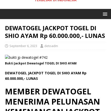
DEWATOGEL JACKPOT TOGEL DI
SHIO AYAM Rp 60.000.000,- LUNAS
September 6, 2023
detoadm
Bukti Jackpot Dewatogel TOGEL DI SHIO AYAM
DEWATOGEL JACKPOT TOGEL DI SHIO AYAM Rp
60.000.000,- LUNAS
MEMBER DEWATOGEL
MENERIMA PELUNASAN