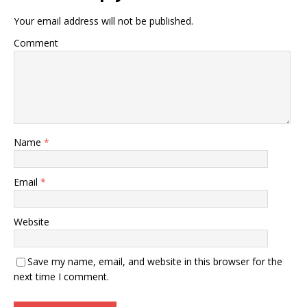
Your email address will not be published.
Comment
Name
*
Email
*
Website
Save my name, email, and website in this browser for the
next time I comment.