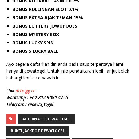
BONUS REFERRAL CASINO 0.2%
BONUS ROLLINGAN SLOT 0.1%
BONUS EXTRA AJAK TEMAN 15%
BONUS LOTTERY JOWOPOOLS
BONUS MYSTERY BOX
BONUS LUCKY SPIN
BONUS 5 LUCKY BALL
Ayo segera daftarkan diri anda pada situs terpercaya kami
hanya di dewatogel. Untuk info pendaftaran lebih lanjut boleh
hubungi kontak dibawah ini :
Link
detolgg.cc
Whatsapp :
+62 812-9080-4755
Telegram : @dewa_togel
ALTERNATIF DEWATOGEL
BUKTI JACKPOT DEWATOGEL