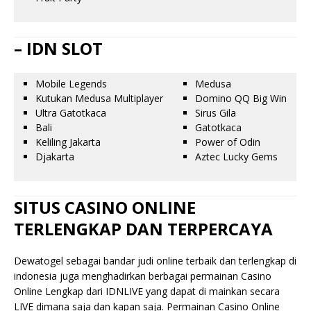
– IDN SLOT
Mobile Legends
Medusa
Kutukan Medusa Multiplayer
Domino QQ Big Win
Ultra Gatotkaca
Sirus Gila
Bali
Gatotkaca
Keliling Jakarta
Power of Odin
Djakarta
Aztec Lucky Gems
SITUS CASINO ONLINE
TERLENGKAP DAN TERPERCAYA
Dewatogel sebagai bandar judi online terbaik dan terlengkap di
indonesia juga menghadirkan berbagai permainan Casino
Online Lengkap dari IDNLIVE yang dapat di mainkan secara
LIVE dimana saja dan kapan saja. Permainan Casino Online