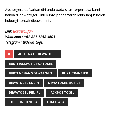
Ayo segera daftarkan diri anda pada situs terpercaya kami
hanya di dewatogel. Untuk info pendaftaran lebih lanjut boleh
hubungi kontak dibawah ini :
Link
slotdetol.fun
Whatsapp :
+62
821-1258-4603
Telegram : @dewa_togel
ALTERNATIF DEWATOGEL
BUKTI JACKPOT DEWATOGEL
BUKTI MENANG DEWATOGEL
BUKTI TRANSFER
DEWATOGEL LOGIN
DEWATOGEL MOBILE
DEWATOGEL PENIPU
JACKPOT TOGEL
TOGEL INDONESIA
TOGEL WLA