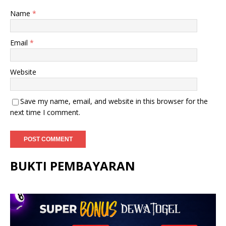
Name
*
Email
*
Website
Save my name, email, and website in this browser for the
next time I comment.
BUKTI PEMBAYARAN