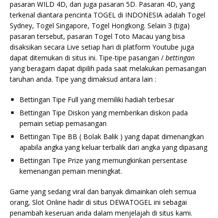
pasaran WILD 4D, dan juga pasaran 5D. Pasaran 4D, yang
terkenal diantara pencinta TOGEL di INDONESIA adalah Togel
Sydney, Togel Singapore, Togel Hongkong. Selain 3 (tiga)
pasaran tersebut, pasaran Togel Toto Macau yang bisa
disaksikan secara Live setiap hari di platform Youtube juga
dapat ditemukan di situs ini. Tipe-tipe pasangan /
bettingan
yang beragam dapat dipilih pada saat melakukan pemasangan
taruhan anda. Tipe yang dimaksud antara lain :
Bettingan Tipe Full yang memiliki hadiah terbesar
Bettingan Tipe Diskon yang memberikan diskon pada
pemain setiap pemasangan
Bettingan Tipe BB ( Bolak Balik ) yang dapat dimenangkan
apabila angka yang keluar terbalik dari angka yang dipasang
Bettingan Tipe Prize yang memungkinkan persentase
kemenangan pemain meningkat.
Game yang sedang viral dan banyak dimainkan oleh semua
orang, Slot Online hadir di situs DEWATOGEL ini sebagai
penambah keseruan anda dalam menjelajah di situs kami.