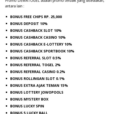
Promo DEWATOGEL adalah promo terbaik yang disediakan,
antara lain :
BONUS FREE CHIPS RP. 25,000
BONUS DEPOSIT 10%
BONUS CASHBACK SLOT 10%
BONUS CASHBACK CASINO 10%
BONUS CASHBACK E-LOTTERY 10%
BONUS CASHBACK SPORTBOOK 10%
BONUS REFERRAL SLOT 0.5%
BONUS REFERRAL TOGEL 2%
BONUS REFERRAL CASINO 0.2%
BONUS ROLLINGAN SLOT 0.1%
BONUS EXTRA AJAK TEMAN 15%
BONUS LOTTERY JOWOPOOLS
BONUS MYSTERY BOX
BONUS LUCKY SPIN
BONUS 5 LUCKY BALL