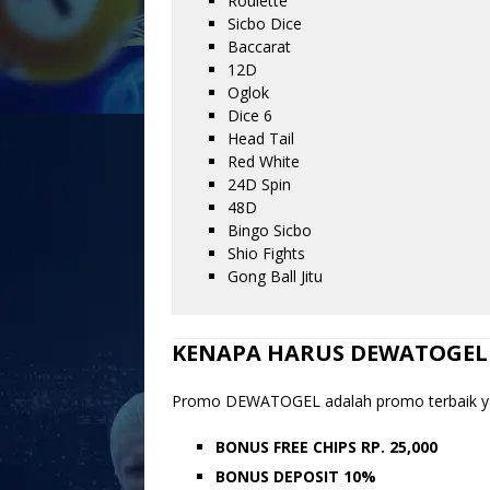
Roulette
Sicbo Dice
Baccarat
12D
Oglok
Dice 6
Head Tail
Red White
24D Spin
48D
Bingo Sicbo
Shio Fights
Gong Ball Jitu
KENAPA HARUS DEWATOGEL
Promo DEWATOGEL adalah promo terbaik yang
BONUS FREE CHIPS RP. 25,000
BONUS DEPOSIT 10%