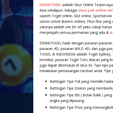
DEWATOGEL
adalah Situs Online Terpercaya
Asia sekalipun. Sebagai
situs jud
i
online ter
seperti Togel online, Slot online, Sportsboo
casino online
(kasino online). Fitur-fitur yan
satunya adalah
one for all
yaitu cukup hanya 
menjelajahi semua permainan yang ada di
s
DEWATOGEL hadir dengan pasaran-pasaran y
pasaran 4D, pasaran WILD 4D, dan juga pasa
TOGEL di INDONESIA adalah Togel Sydney, To
tersebut, pasaran Togel Toto Macau yang bis
juga dapat ditemukan di situs ini. Tipe-tipe 
melakukan pemasangan taruhan anda. Tipe ya
Bettingan Tipe Full yang memiliki hadi
Bettingan Tipe Diskon yang memberik
Bettingan Tipe BB ( Bolak Balik ) yang
angka yang dipasang
Bettingan Tipe Prize yang memungki