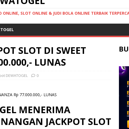
EWATOGEL
 ONLINE, SLOT ONLINE & JUDI BOLA ONLINE TERBAIK TERPERCA
ATOGEL
OT SLOT DI SWEET
BU
0.000,- LUNAS
ckpot DEWATOGEL
0
NZA Rp 77.000.000,- LUNAS
GEL MENERIMA
NANGAN JACKPOT SLOT