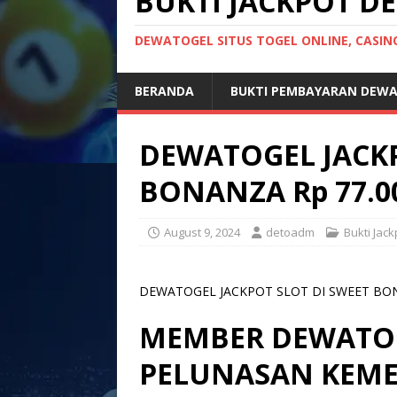
BUKTI JACKPOT D
DEWATOGEL SITUS TOGEL ONLINE, CASINO
BERANDA
BUKTI PEMBAYARAN DEW
DEWATOGEL JACKP
BONANZA Rp 77.00
August 9, 2024
detoadm
Bukti Ja
DEWATOGEL JACKPOT SLOT DI SWEET BONA
MEMBER DEWATO
PELUNASAN KEME