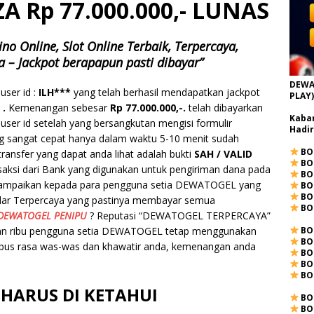
 Rp 77.000.000,- LUNAS
no Online, Slot Online Terbaik, Terpercaya,
a – Jackpot berapapun pasti dibayar”
DEWA
ser id :
ILH***
yang telah berhasil mendapatkan jackpot
PLAY)
.
Kemenangan sebesar
Rp 77.000.000,-.
telah dibayarkan
Kaba
ser id setelah yang bersangkutan mengisi formulir
Hadi
ng sangat cepat hanya dalam waktu 5-10 menit sudah
BON
transfer yang dapat anda lihat adalah bukti
SAH / VALID
BO
nsaksi dari Bank yang digunakan untuk pengiriman dana pada
BO
mi sampaikan kepada para pengguna setia DEWATOGEL yang
BO
BO
ndar Terpercaya yang pastinya membayar semua
BO
DEWATOGEL PENIPU
? Reputasi “DEWATOGEL TERPERCAYA”
usan ribu pengguna setia DEWATOGEL tetap menggunakan
BO
BO
. Hapus rasa was-was dan khawatir anda, kemenangan anda
BO
BO
BO
HARUS DI KETAHUI
BO
BO