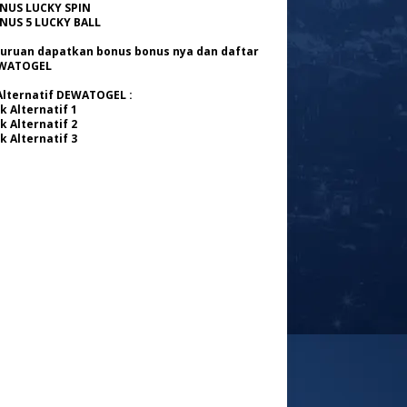
NUS LUCKY SPIN
NUS 5 LUCKY BALL
uruan dapatkan bonus bonus nya dan daftar
EWATOGEL
Alternatif
DEWATOGEL
:
k Alternatif 1
k Alternatif 2
k Alternatif 3