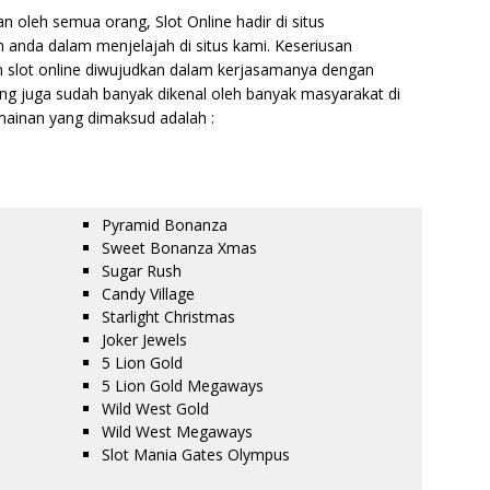
 oleh semua orang, Slot Online hadir di situs
nda dalam menjelajah di situs kami. Keseriusan
lot online diwujudkan dalam kerjasamanya dengan
yang juga sudah banyak dikenal oleh banyak masyarakat di
mainan yang dimaksud adalah :
Pyramid Bonanza
Sweet Bonanza Xmas
Sugar Rush
Candy Village
Starlight Christmas
Joker Jewels
5 Lion Gold
5 Lion Gold Megaways
Wild West Gold
Wild West Megaways
Slot Mania Gates Olympus