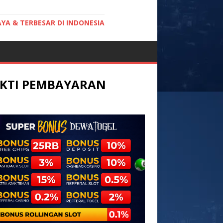
YA & TERBESAR DI INDONESIA
KTI PEMBAYARAN