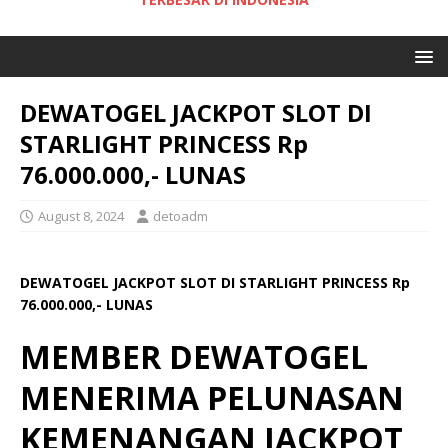
DEWATOGEL JACKPOT SLOT DI
STARLIGHT PRINCESS Rp
76.000.000,- LUNAS
August 8, 2024
detoadm
DEWATOGEL JACKPOT SLOT DI STARLIGHT PRINCESS Rp
76.000.000,- LUNAS
MEMBER DEWATOGEL
MENERIMA PELUNASAN
KEMENANGAN JACKPOT