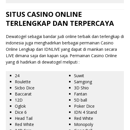
SITUS CASINO ONLINE
TERLENGKAP DAN TERPERCAYA
Dewatogel sebagai bandar judi online terbaik dan terlengkap di
indonesia juga menghadirkan berbagai permainan Casino
Online Lengkap dari IDNLIVE yang dapat di mainkan secara
LIVE dimana saja dan kapan saja. Permainan Casino Online
yang di hadirkan di dewatogel meliputi :
24
Suwit
Roulette
Samgong
Sicbo Dice
3D Shio
Baccarat
Fantan
12D
5D ball
Oglok
Poker Dice
Dice 6
IDN 4 Stand
Head Tail
Red White
Red White
Monopoly