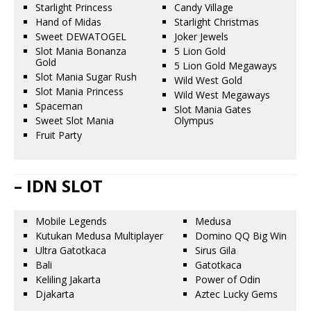
Starlight Princess
Candy Village
Hand of Midas
Starlight Christmas
Sweet DEWATOGEL
Joker Jewels
Slot Mania Bonanza
5 Lion Gold
Gold
5 Lion Gold Megaways
Slot Mania Sugar Rush
Wild West Gold
Slot Mania Princess
Wild West Megaways
Spaceman
Slot Mania Gates
Sweet Slot Mania
Olympus
Fruit Party
– IDN SLOT
Mobile Legends
Medusa
Kutukan Medusa Multiplayer
Domino QQ Big Win
Ultra Gatotkaca
Sirus Gila
Bali
Gatotkaca
Keliling Jakarta
Power of Odin
Djakarta
Aztec Lucky Gems