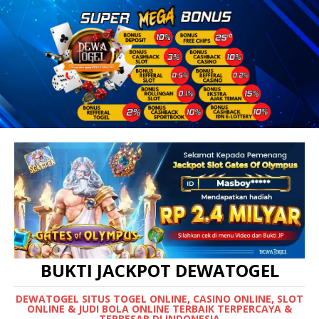
BUKTI JACKPOT DEWATOGEL
DEWATOGEL SITUS TOGEL ONLINE, CASINO ONLINE, SLOT
ONLINE & JUDI BOLA ONLINE TERBAIK TERPERCAYA &
TERBESAR DI INDONESIA