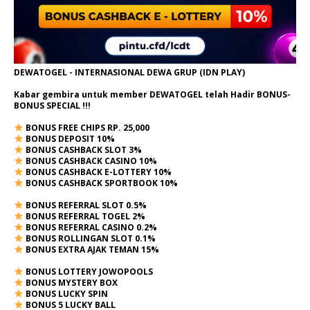
DEWATOGEL - INTERNASIONAL DEWA GRUP (IDN PLAY)
Kabar gembira untuk member DEWATOGEL telah Hadir
BONUS-
BONUS SPECIAL
!!!
BONUS FREE CHIPS RP. 25,000
BONUS DEPOSIT 10%
BONUS CASHBACK SLOT 3%
BONUS CASHBACK CASINO 10%
BONUS CASHBACK E-LOTTERY 10%
BONUS CASHBACK SPORTBOOK 10%
BONUS REFERRAL SLOT 0.5%
BONUS REFERRAL TOGEL 2%
BONUS REFERRAL CASINO 0.2%
BONUS ROLLINGAN SLOT 0.1%
BONUS EXTRA AJAK TEMAN 15%
BONUS LOTTERY JOWOPOOLS
BONUS MYSTERY BOX
BONUS LUCKY SPIN
BONUS 5 LUCKY BALL