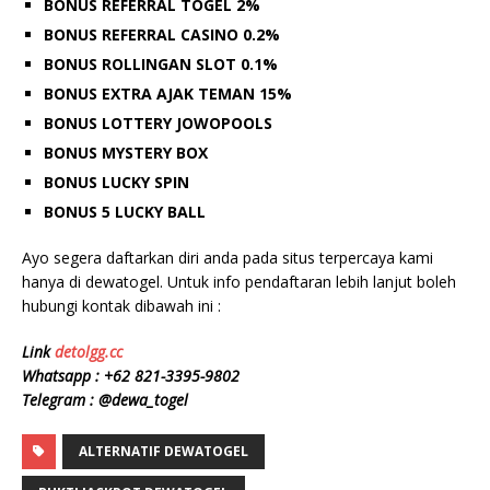
BONUS REFERRAL TOGEL 2%
BONUS REFERRAL CASINO 0.2%
BONUS ROLLINGAN SLOT 0.1%
BONUS EXTRA AJAK TEMAN 15%
BONUS LOTTERY JOWOPOOLS
BONUS MYSTERY BOX
BONUS LUCKY SPIN
BONUS 5 LUCKY BALL
Ayo segera daftarkan diri anda pada situs terpercaya kami
hanya di dewatogel. Untuk info pendaftaran lebih lanjut boleh
hubungi kontak dibawah ini :
Link
detolgg.cc
Whatsapp :
+62 8
21-3395-9802
Telegram : @dewa_togel
ALTERNATIF DEWATOGEL