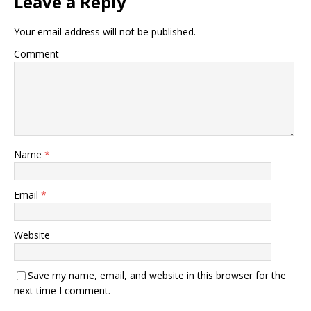
Leave a Reply
Your email address will not be published.
Comment
Name
*
Email
*
Website
Save my name, email, and website in this browser for the
next time I comment.