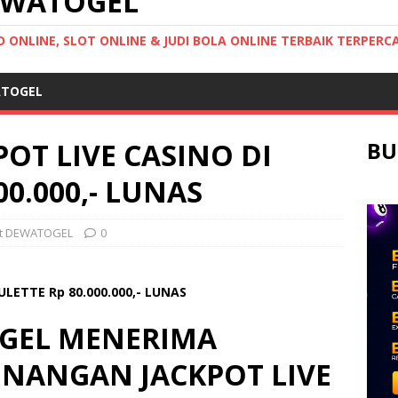
EWATOGEL
 ONLINE, SLOT ONLINE & JUDI BOLA ONLINE TERBAIK TERPERCA
ATOGEL
OT LIVE CASINO DI
BU
00.000,- LUNAS
pot DEWATOGEL
0
LETTE Rp 80.000.000,- LUNAS
GEL MENERIMA
NANGAN JACKPOT LIVE