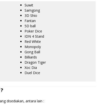
Suwit
Samgong
3D Shio
Fantan
5D ball
Poker Dice
IDN 4 Stand
Red White
Monopoly
Gong Ball
Billiards
Dragon Tiger
Xoc Dia
Duel Dice
 ?
 disediakan, antara lain :