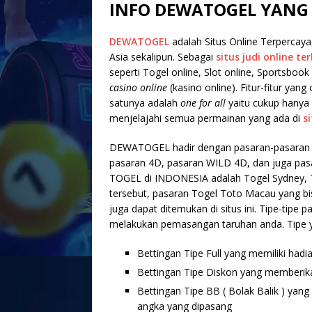
INFO DEWATOGEL YANG 
DEWATOGEL
adalah Situs Online Terpercaya
Asia sekalipun. Sebagai
situs jud
i
online ter
seperti Togel online, Slot online, Sportsboo
casino online
(kasino online). Fitur-fitur yan
satunya adalah
one for all
yaitu cukup hanya 
menjelajahi semua permainan yang ada di
s
DEWATOGEL hadir dengan pasaran-pasaran y
pasaran 4D, pasaran WILD 4D, dan juga pasa
TOGEL di INDONESIA adalah Togel Sydney, To
tersebut, pasaran Togel Toto Macau yang bis
juga dapat ditemukan di situs ini. Tipe-tipe 
melakukan pemasangan taruhan anda. Tipe ya
Bettingan Tipe Full yang memiliki hadi
Bettingan Tipe Diskon yang memberik
Bettingan Tipe BB ( Bolak Balik ) yang
angka yang dipasang