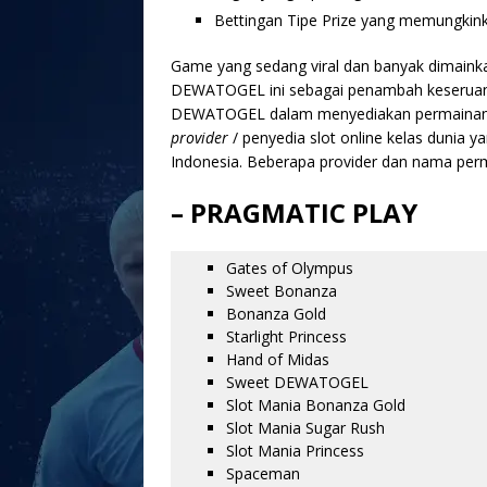
Bettingan Tipe Prize yang memungki
Game yang sedang viral dan banyak dimainkan
DEWATOGEL ini sebagai penambah keseruan a
DEWATOGEL dalam menyediakan permainan s
provider
/ penyedia slot online kelas dunia 
Indonesia. Beberapa provider dan nama per
– PRAGMATIC PLAY
Gates of Olympus
Sweet Bonanza
Bonanza Gold
Starlight Princess
Hand of Midas
Sweet DEWATOGEL
Slot Mania Bonanza Gold
Slot Mania Sugar Rush
Slot Mania Princess
Spaceman