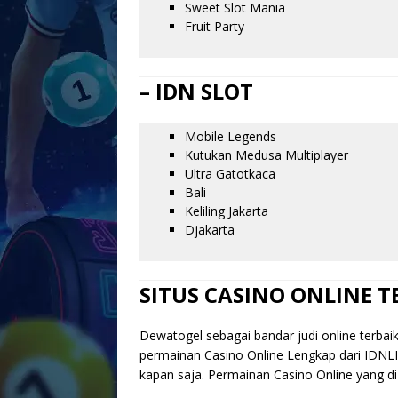
Sweet Slot Mania
Fruit Party
– IDN SLOT
Mobile Legends
Kutukan Medusa Multiplayer
Ultra Gatotkaca
Bali
Keliling Jakarta
Djakarta
SITUS CASINO ONLINE 
Dewatogel sebagai bandar judi online terbai
permainan Casino Online Lengkap dari IDNLI
kapan saja. Permainan Casino Online yang di 