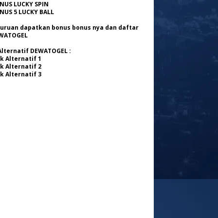
NUS LUCKY SPIN
NUS 5 LUCKY BALL
uruan dapatkan bonus bonus nya dan daftar
EWATOGEL
Alternatif
DEWATOGEL
:
k Alternatif 1
k Alternatif 2
k Alternatif 3