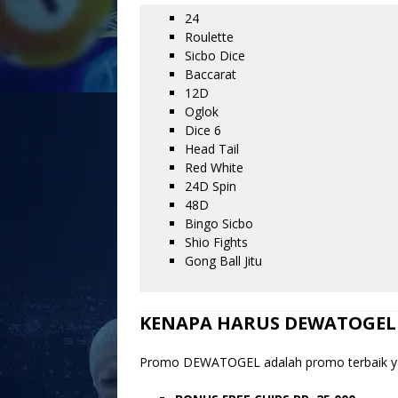
24
Roulette
Sicbo Dice
Baccarat
12D
Oglok
Dice 6
Head Tail
Red White
24D Spin
48D
Bingo Sicbo
Shio Fights
Gong Ball Jitu
KENAPA HARUS DEWATOGEL
Promo DEWATOGEL adalah promo terbaik yang