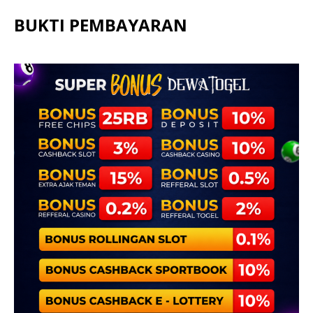
BUKTI PEMBAYARAN