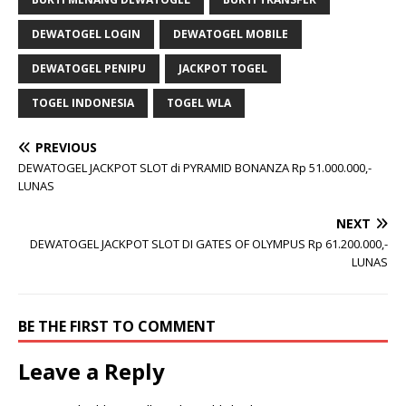
DEWATOGEL LOGIN
DEWATOGEL MOBILE
DEWATOGEL PENIPU
JACKPOT TOGEL
TOGEL INDONESIA
TOGEL WLA
PREVIOUS
DEWATOGEL JACKPOT SLOT di PYRAMID BONANZA Rp 51.000.000,-
LUNAS
NEXT
DEWATOGEL JACKPOT SLOT DI GATES OF OLYMPUS Rp 61.200.000,-
LUNAS
BE THE FIRST TO COMMENT
Leave a Reply