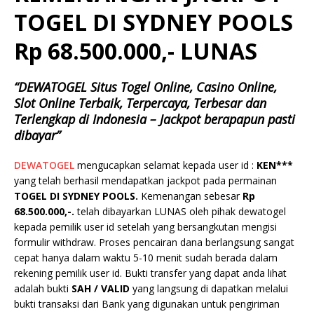
TOGEL DI SYDNEY POOLS
Rp 68.500.000,- LUNAS
“DEWATOGEL Situs Togel Online, Casino Online,
Slot Online Terbaik, Terpercaya, Terbesar dan
Terlengkap di Indonesia – Jackpot berapapun pasti
dibayar”
DEWATOGEL
mengucapkan selamat kepada user id :
KEN***
yang telah berhasil mendapatkan jackpot pada permainan
TOGEL DI SYDNEY POOLS.
Kemenangan sebesar
Rp
68.500.000,-.
telah dibayarkan LUNAS oleh pihak dewatogel
kepada pemilik user id setelah yang bersangkutan mengisi
formulir withdraw. Proses pencairan dana berlangsung sangat
cepat hanya dalam waktu 5-10 menit sudah berada dalam
rekening pemilik user id. Bukti transfer yang dapat anda lihat
adalah bukti
SAH / VALID
yang langsung di dapatkan melalui
bukti transaksi dari Bank yang digunakan untuk pengiriman