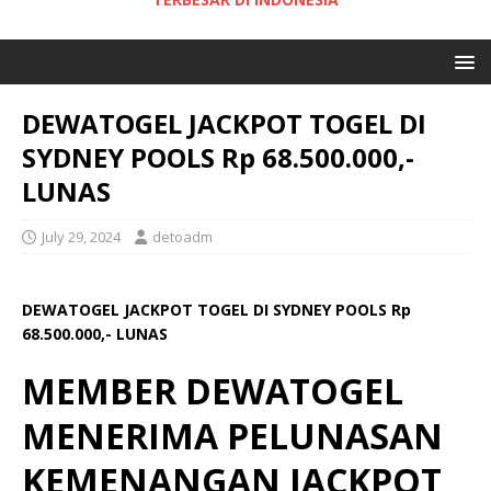
DEWATOGEL JACKPOT TOGEL DI
SYDNEY POOLS Rp 68.500.000,-
LUNAS
July 29, 2024
detoadm
DEWATOGEL JACKPOT TOGEL DI SYDNEY POOLS Rp
68.500.000,- LUNAS
MEMBER DEWATOGEL
MENERIMA PELUNASAN
KEMENANGAN JACKPOT