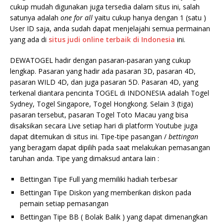
cukup mudah digunakan juga tersedia dalam situs ini, salah
satunya adalah
one for all
yaitu cukup hanya dengan 1 (satu )
User ID saja, anda sudah dapat menjelajahi semua permainan
yang ada di
situs judi online terbaik di Indonesia
ini.
DEWATOGEL hadir dengan pasaran-pasaran yang cukup
lengkap. Pasaran yang hadir ada pasaran 3D, pasaran 4D,
pasaran WILD 4D, dan juga pasaran 5D. Pasaran 4D, yang
terkenal diantara pencinta TOGEL di INDONESIA adalah Togel
Sydney, Togel Singapore, Togel Hongkong. Selain 3 (tiga)
pasaran tersebut, pasaran Togel Toto Macau yang bisa
disaksikan secara Live setiap hari di platform Youtube juga
dapat ditemukan di situs ini. Tipe-tipe pasangan /
bettingan
yang beragam dapat dipilih pada saat melakukan pemasangan
taruhan anda. Tipe yang dimaksud antara lain :
Bettingan Tipe Full yang memiliki hadiah terbesar
Bettingan Tipe Diskon yang memberikan diskon pada
pemain setiap pemasangan
Bettingan Tipe BB ( Bolak Balik ) yang dapat dimenangkan