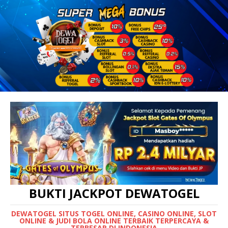
BUKTI JACKPOT DEWATOGEL
DEWATOGEL SITUS TOGEL ONLINE, CASINO ONLINE, SLOT
ONLINE & JUDI BOLA ONLINE TERBAIK TERPERCAYA &
TERBESAR DI INDONESIA