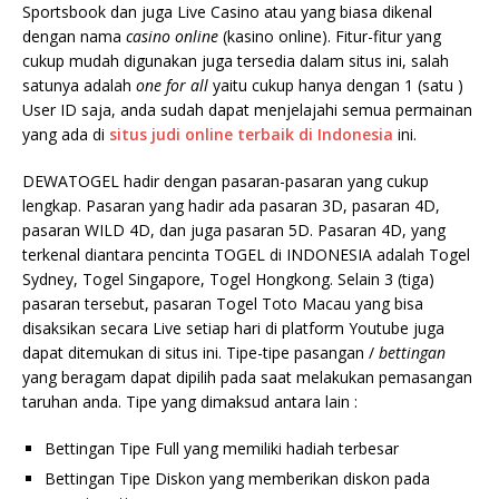
Sportsbook dan juga Live Casino atau yang biasa dikenal
dengan nama
casino online
(kasino online). Fitur-fitur yang
cukup mudah digunakan juga tersedia dalam situs ini, salah
satunya adalah
one for all
yaitu cukup hanya dengan 1 (satu )
User ID saja, anda sudah dapat menjelajahi semua permainan
yang ada di
situs judi
online terbaik di Indonesia
ini.
DEWATOGEL hadir dengan pasaran-pasaran yang cukup
lengkap. Pasaran yang hadir ada pasaran 3D, pasaran 4D,
pasaran WILD 4D, dan juga pasaran 5D. Pasaran 4D, yang
terkenal diantara pencinta TOGEL di INDONESIA adalah Togel
Sydney, Togel Singapore, Togel Hongkong. Selain 3 (tiga)
pasaran tersebut, pasaran Togel Toto Macau yang bisa
disaksikan secara Live setiap hari di platform Youtube juga
dapat ditemukan di situs ini. Tipe-tipe pasangan /
bettingan
yang beragam dapat dipilih pada saat melakukan pemasangan
taruhan anda. Tipe yang dimaksud antara lain :
Bettingan Tipe Full yang memiliki hadiah terbesar
Bettingan Tipe Diskon yang memberikan diskon pada