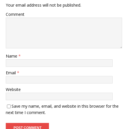
Your email address will not be published.
Comment
Name
*
Email
*
Website
Save my name, email, and website in this browser for the
next time I comment.