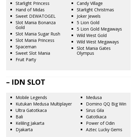
Starlight Princess
Candy Village
Hand of Midas
Starlight Christmas
Sweet DEWATOGEL
Joker Jewels
Slot Mania Bonanza
5 Lion Gold
Gold
5 Lion Gold Megaways
Slot Mania Sugar Rush
Wild West Gold
Slot Mania Princess
Wild West Megaways
Spaceman
Slot Mania Gates
Sweet Slot Mania
Olympus
Fruit Party
– IDN SLOT
Mobile Legends
Medusa
Kutukan Medusa Multiplayer
Domino QQ Big Win
Ultra Gatotkaca
Sirus Gila
Bali
Gatotkaca
Keliling Jakarta
Power of Odin
Djakarta
Aztec Lucky Gems