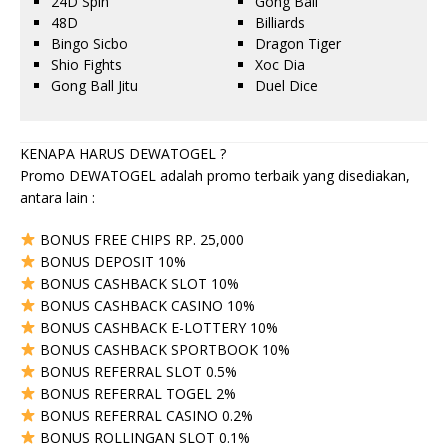
24D Spin
Gong Ball
48D
Billiards
Bingo Sicbo
Dragon Tiger
Shio Fights
Xoc Dia
Gong Ball Jitu
Duel Dice
KENAPA HARUS DEWATOGEL ?
Promo DEWATOGEL adalah promo terbaik yang disediakan,
antara lain :
BONUS FREE CHIPS RP. 25,000
BONUS DEPOSIT 10%
BONUS CASHBACK SLOT 10%
BONUS CASHBACK CASINO 10%
BONUS CASHBACK E-LOTTERY 10%
BONUS CASHBACK SPORTBOOK 10%
BONUS REFERRAL SLOT 0.5%
BONUS REFERRAL TOGEL 2%
BONUS REFERRAL CASINO 0.2%
BONUS ROLLINGAN SLOT 0.1%