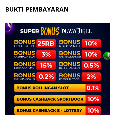
BUKTI PEMBAYARAN