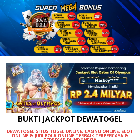
BUKTI JACKPOT DEWATOGEL
DEWATOGEL SITUS TOGEL ONLINE, CASINO ONLINE, SLOT
ONLINE & JUDI BOLA ONLINE TERBAIK TERPERCAYA &
TERBESAR DI INDONESIA