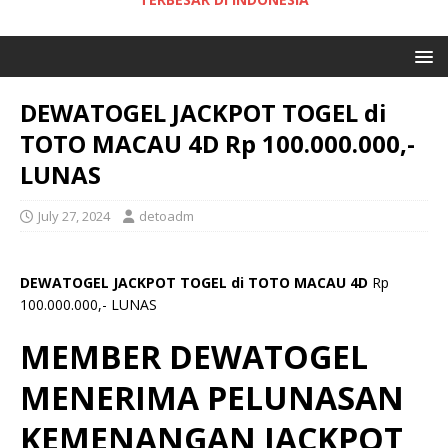
DEWATOGEL JACKPOT TOGEL di
TOTO MACAU 4D Rp 100.000.000,-
LUNAS
July 27, 2024
detoadm
DEWATOGEL JACKPOT TOGEL di TOTO MACAU 4D
Rp
100.000.000,- LUNAS
MEMBER DEWATOGEL
MENERIMA PELUNASAN
KEMENANGAN JACKPOT