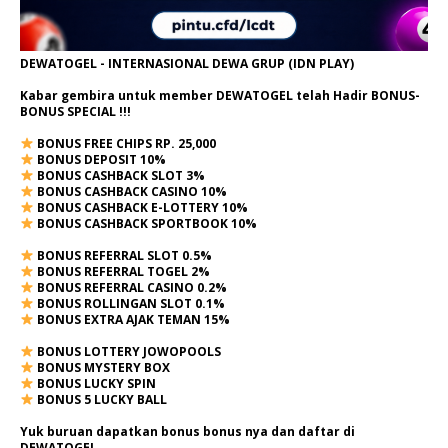
DEWATOGEL - INTERNASIONAL DEWA GRUP (IDN PLAY)
Kabar gembira untuk member DEWATOGEL telah Hadir
BONUS-
BONUS SPECIAL
!!!
BONUS FREE CHIPS RP. 25,000
BONUS DEPOSIT 10%
BONUS CASHBACK SLOT 3%
BONUS CASHBACK CASINO 10%
BONUS CASHBACK E-LOTTERY 10%
BONUS CASHBACK SPORTBOOK 10%
BONUS REFERRAL SLOT 0.5%
BONUS REFERRAL TOGEL 2%
BONUS REFERRAL CASINO 0.2%
BONUS ROLLINGAN SLOT 0.1%
BONUS EXTRA AJAK TEMAN 15%
BONUS LOTTERY JOWOPOOLS
BONUS MYSTERY BOX
BONUS LUCKY SPIN
BONUS 5 LUCKY BALL
Yuk buruan dapatkan bonus bonus nya dan daftar di
DEWATOGEL