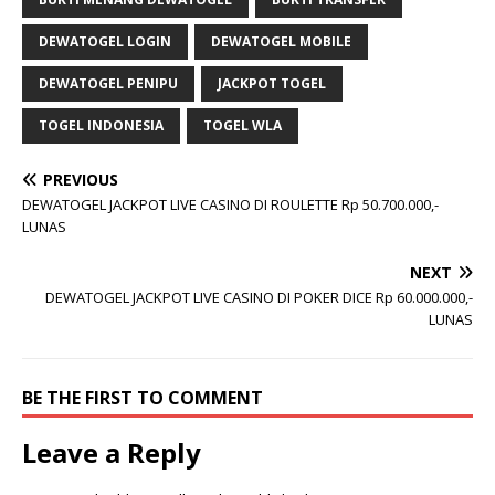
DEWATOGEL LOGIN
DEWATOGEL MOBILE
DEWATOGEL PENIPU
JACKPOT TOGEL
TOGEL INDONESIA
TOGEL WLA
PREVIOUS
DEWATOGEL JACKPOT LIVE CASINO DI ROULETTE Rp 50.700.000,-
LUNAS
NEXT
DEWATOGEL JACKPOT LIVE CASINO DI POKER DICE Rp 60.000.000,-
LUNAS
BE THE FIRST TO COMMENT
Leave a Reply