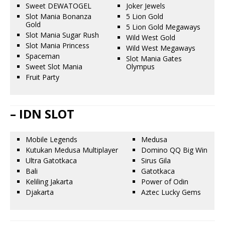
Sweet DEWATOGEL
Joker Jewels
Slot Mania Bonanza
5 Lion Gold
Gold
5 Lion Gold Megaways
Slot Mania Sugar Rush
Wild West Gold
Slot Mania Princess
Wild West Megaways
Spaceman
Slot Mania Gates
Sweet Slot Mania
Olympus
Fruit Party
– IDN SLOT
Mobile Legends
Medusa
Kutukan Medusa Multiplayer
Domino QQ Big Win
Ultra Gatotkaca
Sirus Gila
Bali
Gatotkaca
Keliling Jakarta
Power of Odin
Djakarta
Aztec Lucky Gems