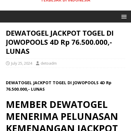
DEWATOGEL JACKPOT TOGEL DI
JOWOPOOLS 4D Rp 76.500.000,-
LUNAS
July 25, 2024
detoadm
DEWATOGEL JACKPOT TOGEL DI JOWOPOOLS 4D Rp
76.500.000,- LUNAS
MEMBER DEWATOGEL
MENERIMA PELUNASAN
KEMENANGAN JACKPOT