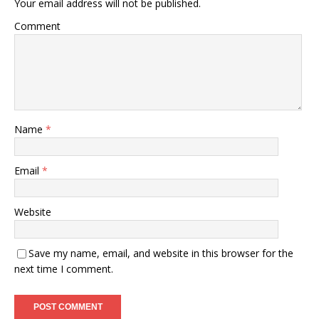
Your email address will not be published.
Comment
Name
*
Email
*
Website
Save my name, email, and website in this browser for the
next time I comment.