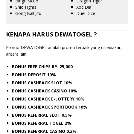
Bingo Sicbo
Dragon Tiger
Shio Fights
Xoc Dia
Gong Ball Jitu
Duel Dice
KENAPA HARUS DEWATOGEL ?
Promo DEWATOGEL adalah promo terbaik yang disediakan,
antara lain :
BONUS FREE CHIPS RP. 25,000
BONUS DEPOSIT 10%
BONUS CASHBACK SLOT 10%
BONUS CASHBACK CASINO 10%
BONUS CASHBACK E-LOTTERY 10%
BONUS CASHBACK SPORTBOOK 10%
BONUS REFERRAL SLOT 0.5%
BONUS REFERRAL TOGEL 2%
BONUS REFERRAL CASINO 0.2%