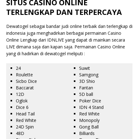
SITUS CASINO ONLINE
TERLENGKAP DAN TERPERCAYA
Dewatogel sebagai bandar judi online terbaik dan terlengkap di
indonesia juga menghadirkan berbagai permainan Casino
Online Lengkap dari IDNLIVE yang dapat di mainkan secara
LIVE dimana saja dan kapan saja. Permainan Casino Online
yang di hadirkan di dewatogel meliputi :
24
Suwit
Roulette
Samgong
Sicbo Dice
3D Shio
Baccarat
Fantan
12D
5D ball
Oglok
Poker Dice
Dice 6
IDN 4 Stand
Head Tail
Red White
Red White
Monopoly
24D Spin
Gong Ball
48D
Billiards