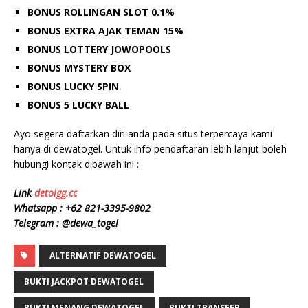
BONUS ROLLINGAN SLOT 0.1%
BONUS EXTRA AJAK TEMAN 15%
BONUS LOTTERY JOWOPOOLS
BONUS MYSTERY BOX
BONUS LUCKY SPIN
BONUS 5 LUCKY BALL
Ayo segera daftarkan diri anda pada situs terpercaya kami
hanya di dewatogel. Untuk info pendaftaran lebih lanjut boleh
hubungi kontak dibawah ini :
Link
detolgg.cc
Whatsapp :
+62 8
21-3395-9802
Telegram : @dewa_togel
ALTERNATIF DEWATOGEL
BUKTI JACKPOT DEWATOGEL
BUKTI MENANG DEWATOGEL
BUKTI TRANSFER