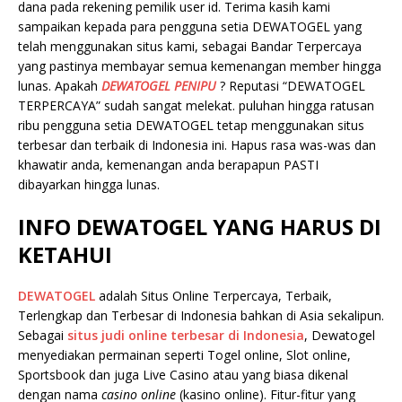
dana pada rekening pemilik user id. Terima kasih kami
sampaikan kepada para pengguna setia DEWATOGEL yang
telah menggunakan situs kami, sebagai Bandar Terpercaya
yang pastinya membayar semua kemenangan member hingga
lunas. Apakah
DEWATOGEL PENIPU
? Reputasi “DEWATOGEL
TERPERCAYA” sudah sangat melekat. puluhan hingga ratusan
ribu pengguna setia DEWATOGEL tetap menggunakan situs
terbesar dan terbaik di Indonesia ini. Hapus rasa was-was dan
khawatir anda, kemenangan anda berapapun PASTI
dibayarkan hingga lunas.
INFO DEWATOGEL YANG HARUS DI
KETAHUI
DEWATOGEL
adalah Situs Online Terpercaya, Terbaik,
Terlengkap dan Terbesar di Indonesia bahkan di Asia sekalipun.
Sebagai
situs jud
i
online terbesar di Indonesia
, Dewatogel
menyediakan permainan seperti Togel online, Slot online,
Sportsbook dan juga Live Casino atau yang biasa dikenal
dengan nama
casino online
(kasino online). Fitur-fitur yang