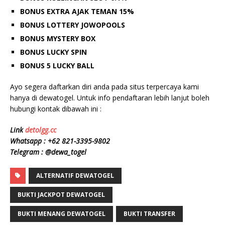
BONUS EXTRA AJAK TEMAN 15%
BONUS LOTTERY JOWOPOOLS
BONUS MYSTERY BOX
BONUS LUCKY SPIN
BONUS 5 LUCKY BALL
Ayo segera daftarkan diri anda pada situs terpercaya kami
hanya di dewatogel. Untuk info pendaftaran lebih lanjut boleh
hubungi kontak dibawah ini :
Link
detolgg.cc
Whatsapp :
+62 8
21-3395-9802
Telegram : @dewa_togel
ALTERNATIF DEWATOGEL
BUKTI JACKPOT DEWATOGEL
BUKTI MENANG DEWATOGEL
BUKTI TRANSFER