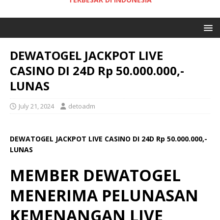
DEWATOGEL JACKPOT LIVE
CASINO DI 24D Rp 50.000.000,-
LUNAS
July 21, 2024
detoadm
DEWATOGEL JACKPOT LIVE CASINO DI 24D Rp 50.000.000,-
LUNAS
MEMBER DEWATOGEL
MENERIMA PELUNASAN
KEMENANGAN LIVE