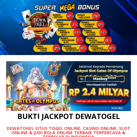
BUKTI JACKPOT DEWATOGEL
DEWATOGEL SITUS TOGEL ONLINE, CASINO ONLINE, SLOT
ONLINE & JUDI BOLA ONLINE TERBAIK TERPERCAYA &
TERBESAR DI INDONESIA