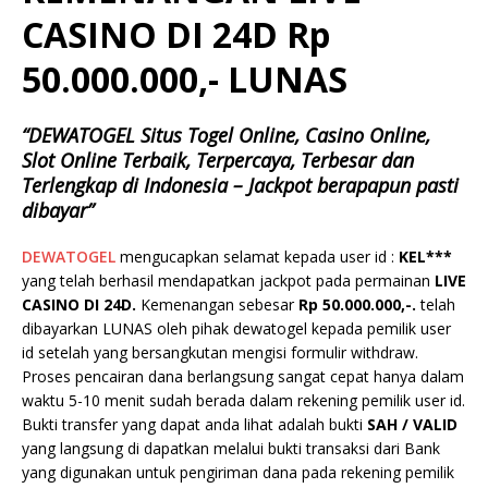
CASINO DI 24D Rp
50.000.000,- LUNAS
“DEWATOGEL Situs Togel Online, Casino Online,
Slot Online Terbaik, Terpercaya, Terbesar dan
Terlengkap di Indonesia – Jackpot berapapun pasti
dibayar”
DEWATOGEL
mengucapkan selamat kepada user id :
KEL***
yang telah berhasil mendapatkan jackpot pada permainan
LIVE
CASINO DI 24D.
Kemenangan sebesar
Rp 50.000.000,-.
telah
dibayarkan LUNAS oleh pihak dewatogel kepada pemilik user
id setelah yang bersangkutan mengisi formulir withdraw.
Proses pencairan dana berlangsung sangat cepat hanya dalam
waktu 5-10 menit sudah berada dalam rekening pemilik user id.
Bukti transfer yang dapat anda lihat adalah bukti
SAH / VALID
yang langsung di dapatkan melalui bukti transaksi dari Bank
yang digunakan untuk pengiriman dana pada rekening pemilik