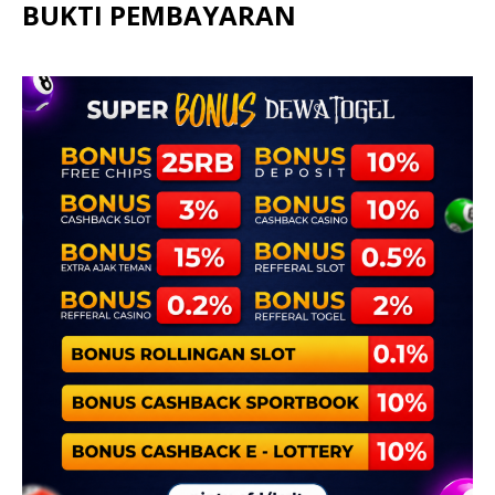
BUKTI PEMBAYARAN