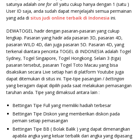
satunya adalah
one for all
yaitu cukup hanya dengan 1 (satu )
User ID saja, anda sudah dapat menjelajahi semua permainan
yang ada di
situs judi online terbaik di Indonesia
ini.
DEWATOGEL hadir dengan pasaran-pasaran yang cukup
lengkap. Pasaran yang hadir ada pasaran 3D, pasaran 4D,
pasaran WILD 4D, dan juga pasaran 5D. Pasaran 4D, yang
terkenal diantara pencinta TOGEL di INDONESIA adalah Togel
Sydney, Togel Singapore, Togel Hongkong. Selain 3 (tiga)
pasaran tersebut, pasaran Togel Toto Macau yang bisa
disaksikan secara Live setiap hari di platform Youtube juga
dapat ditemukan di situs ini. Tipe-tipe pasangan /
bettingan
yang beragam dapat dipilih pada saat melakukan pemasangan
taruhan anda. Tipe yang dimaksud antara lain :
Bettingan Tipe Full yang memiliki hadiah terbesar
Bettingan Tipe Diskon yang memberikan diskon pada
pemain setiap pemasangan
Bettingan Tipe BB ( Bolak Balik ) yang dapat dimenangkan
apabila angka yang keluar terbalik dari angka yang dipasang