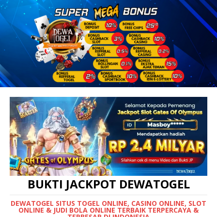
BUKTI JACKPOT DEWATOGEL
DEWATOGEL SITUS TOGEL ONLINE, CASINO ONLINE, SLOT
ONLINE & JUDI BOLA ONLINE TERBAIK TERPERCAYA &
TERBESAR DI INDONESIA