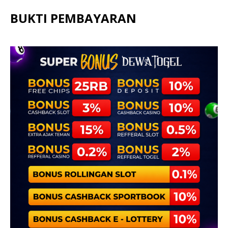
BUKTI PEMBAYARAN