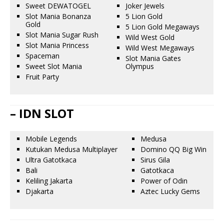
Sweet DEWATOGEL
Joker Jewels
Slot Mania Bonanza
5 Lion Gold
Gold
5 Lion Gold Megaways
Slot Mania Sugar Rush
Wild West Gold
Slot Mania Princess
Wild West Megaways
Spaceman
Slot Mania Gates
Sweet Slot Mania
Olympus
Fruit Party
– IDN SLOT
Mobile Legends
Medusa
Kutukan Medusa Multiplayer
Domino QQ Big Win
Ultra Gatotkaca
Sirus Gila
Bali
Gatotkaca
Keliling Jakarta
Power of Odin
Djakarta
Aztec Lucky Gems