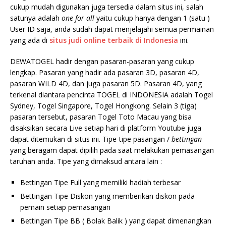
cukup mudah digunakan juga tersedia dalam situs ini, salah
satunya adalah
one for all
yaitu cukup hanya dengan 1 (satu )
User ID saja, anda sudah dapat menjelajahi semua permainan
yang ada di
situs judi online terbaik di Indonesia
ini.
DEWATOGEL hadir dengan pasaran-pasaran yang cukup
lengkap. Pasaran yang hadir ada pasaran 3D, pasaran 4D,
pasaran WILD 4D, dan juga pasaran 5D. Pasaran 4D, yang
terkenal diantara pencinta TOGEL di INDONESIA adalah Togel
Sydney, Togel Singapore, Togel Hongkong. Selain 3 (tiga)
pasaran tersebut, pasaran Togel Toto Macau yang bisa
disaksikan secara Live setiap hari di platform Youtube juga
dapat ditemukan di situs ini. Tipe-tipe pasangan /
bettingan
yang beragam dapat dipilih pada saat melakukan pemasangan
taruhan anda. Tipe yang dimaksud antara lain :
Bettingan Tipe Full yang memiliki hadiah terbesar
Bettingan Tipe Diskon yang memberikan diskon pada
pemain setiap pemasangan
Bettingan Tipe BB ( Bolak Balik ) yang dapat dimenangkan