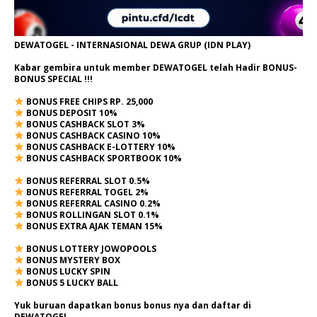
DEWATOGEL - INTERNASIONAL DEWA GRUP (IDN PLAY)
Kabar gembira untuk member DEWATOGEL telah Hadir
BONUS-
BONUS SPECIAL
!!!
BONUS FREE CHIPS RP. 25,000
BONUS DEPOSIT 10%
BONUS CASHBACK SLOT 3%
BONUS CASHBACK CASINO 10%
BONUS CASHBACK E-LOTTERY 10%
BONUS CASHBACK SPORTBOOK 10%
BONUS REFERRAL SLOT 0.5%
BONUS REFERRAL TOGEL 2%
BONUS REFERRAL CASINO 0.2%
BONUS ROLLINGAN SLOT 0.1%
BONUS EXTRA AJAK TEMAN 15%
BONUS LOTTERY JOWOPOOLS
BONUS MYSTERY BOX
BONUS LUCKY SPIN
BONUS 5 LUCKY BALL
Yuk buruan dapatkan bonus bonus nya dan daftar di
DEWATOGEL