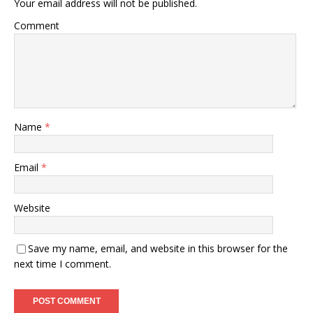
Your email address will not be published.
Comment
Name
*
Email
*
Website
Save my name, email, and website in this browser for the
next time I comment.