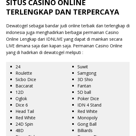
SITUS CASINO ONLINE
TERLENGKAP DAN TERPERCAYA
Dewatogel sebagai bandar judi online terbaik dan terlengkap di
indonesia juga menghadirkan berbagai permainan Casino
Online Lengkap dari IDNLIVE yang dapat di mainkan secara
LIVE dimana saja dan kapan saja. Permainan Casino Online
yang di hadirkan di dewatogel meliputi :
24
Suwit
Roulette
Samgong
Sicbo Dice
3D Shio
Baccarat
Fantan
12D
5D ball
Oglok
Poker Dice
Dice 6
IDN 4 Stand
Head Tail
Red White
Red White
Monopoly
24D Spin
Gong Ball
48D
Billiards