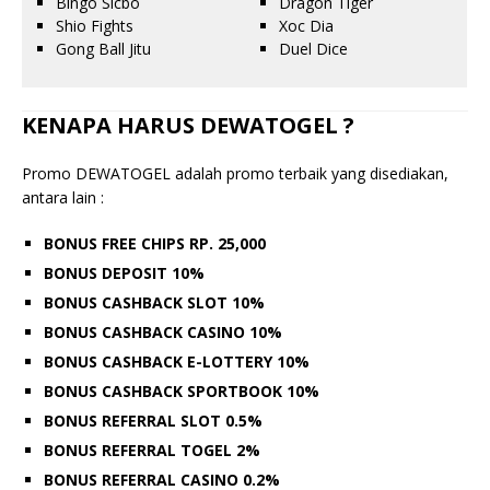
Bingo Sicbo
Dragon Tiger
Shio Fights
Xoc Dia
Gong Ball Jitu
Duel Dice
KENAPA HARUS DEWATOGEL ?
Promo DEWATOGEL adalah promo terbaik yang disediakan,
antara lain :
BONUS FREE CHIPS RP. 25,000
BONUS DEPOSIT 10%
BONUS CASHBACK SLOT 10%
BONUS CASHBACK CASINO 10%
BONUS CASHBACK E-LOTTERY 10%
BONUS CASHBACK SPORTBOOK 10%
BONUS REFERRAL SLOT 0.5%
BONUS REFERRAL TOGEL 2%
BONUS REFERRAL CASINO 0.2%