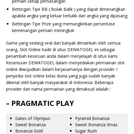
pemain setiap pemasangan
Bettingan Tipe BB ( Bolak Balik ) yang dapat dimenangkan
apabila angka yang keluar terbalik dari angka yang dipasang
Bettingan Tipe Prize yang memungkinkan persentase
kemenangan pemain meningkat.
Game yang sedang viral dan banyak dimainkan oleh semua
orang, Slot Online hadir di situs DEWATOGEL ini sebagai
penambah keseruan anda dalam menjelajah di situs kami.
Keseriusan DEWATOGEL dalam menyediakan permainan slot
online diwujudkan dalam kerjasamanya dengan
provider
/
penyedia slot online kelas dunia yang juga sudah banyak
dikenal oleh banyak masyarakat di Indonesia. Beberapa
provider dan nama permainan yang dimaksud adalah :
– PRAGMATIC PLAY
Gates of Olympus
Pyramid Bonanza
Sweet Bonanza
Sweet Bonanza Xmas
Bonanza Gold
Sugar Rush