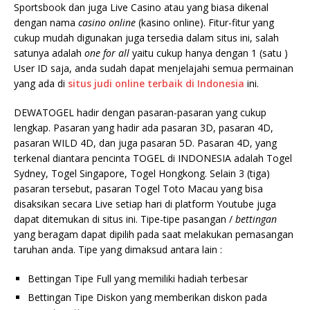
Sportsbook dan juga Live Casino atau yang biasa dikenal
dengan nama
casino online
(kasino online). Fitur-fitur yang
cukup mudah digunakan juga tersedia dalam situs ini, salah
satunya adalah
one for all
yaitu cukup hanya dengan 1 (satu )
User ID saja, anda sudah dapat menjelajahi semua permainan
yang ada di
situs judi online terbaik di Indonesia
ini.
DEWATOGEL hadir dengan pasaran-pasaran yang cukup
lengkap. Pasaran yang hadir ada pasaran 3D, pasaran 4D,
pasaran WILD 4D, dan juga pasaran 5D. Pasaran 4D, yang
terkenal diantara pencinta TOGEL di INDONESIA adalah Togel
Sydney, Togel Singapore, Togel Hongkong. Selain 3 (tiga)
pasaran tersebut, pasaran Togel Toto Macau yang bisa
disaksikan secara Live setiap hari di platform Youtube juga
dapat ditemukan di situs ini. Tipe-tipe pasangan /
bettingan
yang beragam dapat dipilih pada saat melakukan pemasangan
taruhan anda. Tipe yang dimaksud antara lain :
Bettingan Tipe Full yang memiliki hadiah terbesar
Bettingan Tipe Diskon yang memberikan diskon pada