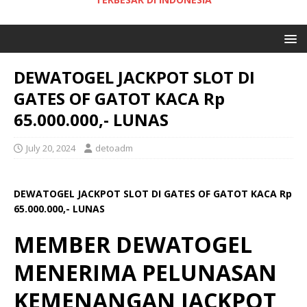
DEWATOGEL JACKPOT SLOT DI
GATES OF GATOT KACA Rp
65.000.000,- LUNAS
July 20, 2024
detoadm
DEWATOGEL JACKPOT SLOT DI GATES OF GATOT KACA Rp
65.000.000,- LUNAS
MEMBER DEWATOGEL
MENERIMA PELUNASAN
KEMENANGAN JACKPOT