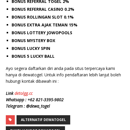
BONUS REFERRAL TOGEL 2%
BONUS REFERRAL CASINO 0.2%
BONUS ROLLINGAN SLOT 0.1%
BONUS EXTRA AJAK TEMAN 15%
BONUS LOTTERY JOWOPOOLS
BONUS MYSTERY BOX
BONUS LUCKY SPIN
BONUS 5 LUCKY BALL
Ayo segera daftarkan diri anda pada situs terpercaya kami
hanya di dewatogel. Untuk info pendaftaran lebih lanjut boleh
hubungi kontak dibawah ini :
Link
detolgg.cc
Whatsapp :
+62 8
21-3395-9802
Telegram : @dewa_togel
ALTERNATIF DEWATOGEL