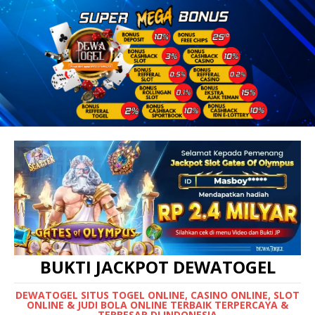
BUKTI JACKPOT DEWATOGEL
DEWATOGEL SITUS TOGEL ONLINE, CASINO ONLINE, SLOT
ONLINE & JUDI BOLA ONLINE TERBAIK TERPERCAYA &
TERBESAR DI INDONESIA