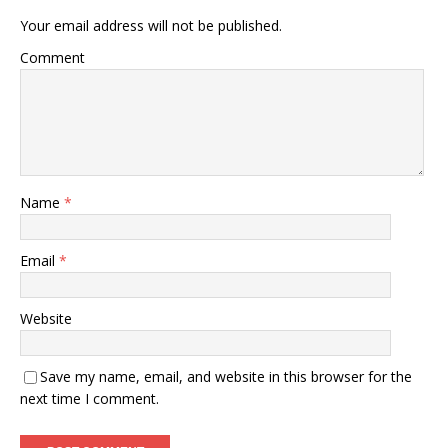
Your email address will not be published.
Comment
Name
*
Email
*
Website
Save my name, email, and website in this browser for the
next time I comment.