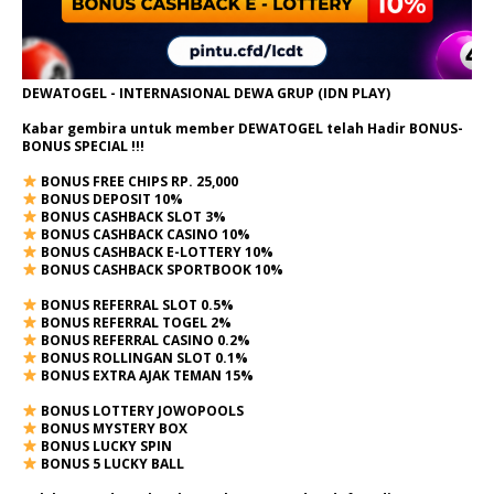
DEWATOGEL - INTERNASIONAL DEWA GRUP (IDN PLAY)
Kabar gembira untuk member DEWATOGEL telah Hadir
BONUS-
BONUS SPECIAL
!!!
BONUS FREE CHIPS RP. 25,000
BONUS DEPOSIT 10%
BONUS CASHBACK SLOT 3%
BONUS CASHBACK CASINO 10%
BONUS CASHBACK E-LOTTERY 10%
BONUS CASHBACK SPORTBOOK 10%
BONUS REFERRAL SLOT 0.5%
BONUS REFERRAL TOGEL 2%
BONUS REFERRAL CASINO 0.2%
BONUS ROLLINGAN SLOT 0.1%
BONUS EXTRA AJAK TEMAN 15%
BONUS LOTTERY JOWOPOOLS
BONUS MYSTERY BOX
BONUS LUCKY SPIN
BONUS 5 LUCKY BALL