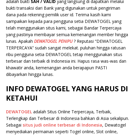
adalah bukti
SAH / VALID
yang langsung di dapatkan melalui
bukti transaksi dari Bank yang digunakan untuk pengiriman
dana pada rekening pemilik user id. Terima kasih kami
sampaikan kepada para pengguna setia DEWATOGEL yang
telah menggunakan situs kami, sebagai Bandar Terpercaya
yang pastinya membayar semua kemenangan member hingga
lunas. Apakah
DEWATOGEL PENIPU
? Reputasi “DEWATOGEL
TERPERCAYA” sudah sangat melekat. puluhan hingga ratusan
ribu pengguna setia DEWATOGEL tetap menggunakan situs
terbesar dan terbaik di Indonesia ini. Hapus rasa was-was dan
khawatir anda, kemenangan anda berapapun PASTI
dibayarkan hingga lunas.
INFO DEWATOGEL YANG HARUS DI
KETAHUI
DEWATOGEL
adalah Situs Online Terpercaya, Terbaik,
Terlengkap dan Terbesar di Indonesia bahkan di Asia sekalipun.
Sebagai
situs judi online terbesar di Indonesia
, Dewatogel
menyediakan permainan seperti Togel online, Slot online,