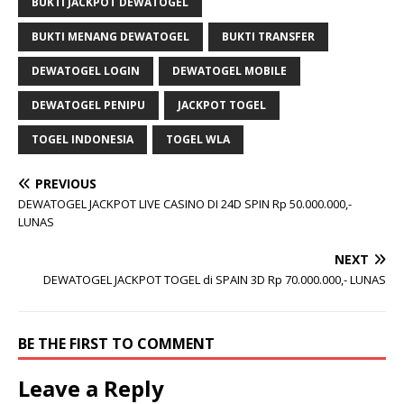
BUKTI JACKPOT DEWATOGEL
BUKTI MENANG DEWATOGEL
BUKTI TRANSFER
DEWATOGEL LOGIN
DEWATOGEL MOBILE
DEWATOGEL PENIPU
JACKPOT TOGEL
TOGEL INDONESIA
TOGEL WLA
PREVIOUS
DEWATOGEL JACKPOT LIVE CASINO DI 24D SPIN Rp 50.000.000,-
LUNAS
NEXT
DEWATOGEL JACKPOT TOGEL di SPAIN 3D Rp 70.000.000,- LUNAS
BE THE FIRST TO COMMENT
Leave a Reply