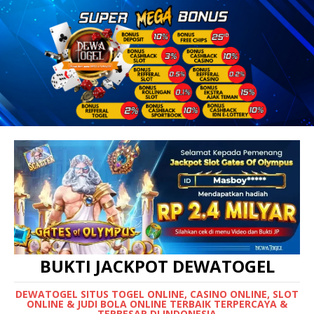
BUKTI JACKPOT DEWATOGEL
DEWATOGEL SITUS TOGEL ONLINE, CASINO ONLINE, SLOT
ONLINE & JUDI BOLA ONLINE TERBAIK TERPERCAYA &
TERBESAR DI INDONESIA