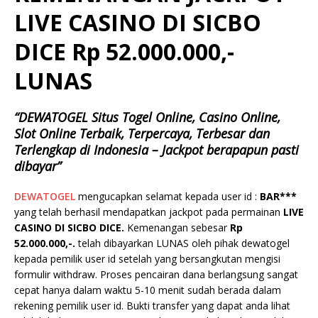
LIVE CASINO DI SICBO
DICE Rp 52.000.000,-
LUNAS
“DEWATOGEL Situs Togel Online, Casino Online,
Slot Online Terbaik, Terpercaya, Terbesar dan
Terlengkap di Indonesia – Jackpot berapapun pasti
dibayar”
DEWATOGEL
mengucapkan selamat kepada user id :
BAR***
yang telah berhasil mendapatkan jackpot pada permainan
LIVE
CASINO DI SICBO DICE.
Kemenangan sebesar
Rp
52.000.000,-.
telah dibayarkan LUNAS oleh pihak dewatogel
kepada pemilik user id setelah yang bersangkutan mengisi
formulir withdraw. Proses pencairan dana berlangsung sangat
cepat hanya dalam waktu 5-10 menit sudah berada dalam
rekening pemilik user id. Bukti transfer yang dapat anda lihat