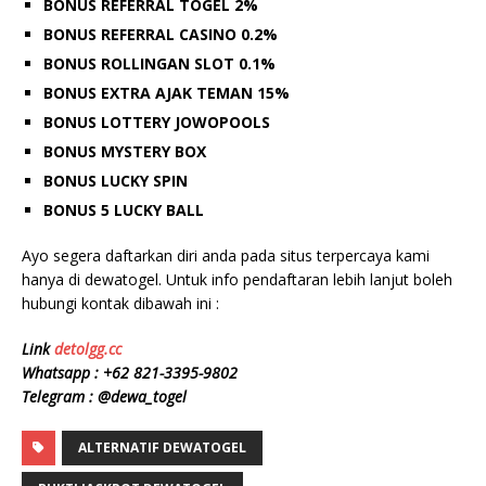
BONUS REFERRAL TOGEL 2%
BONUS REFERRAL CASINO 0.2%
BONUS ROLLINGAN SLOT 0.1%
BONUS EXTRA AJAK TEMAN 15%
BONUS LOTTERY JOWOPOOLS
BONUS MYSTERY BOX
BONUS LUCKY SPIN
BONUS 5 LUCKY BALL
Ayo segera daftarkan diri anda pada situs terpercaya kami
hanya di dewatogel. Untuk info pendaftaran lebih lanjut boleh
hubungi kontak dibawah ini :
Link
detolgg.cc
Whatsapp :
+62 8
21-3395-9802
Telegram : @dewa_togel
ALTERNATIF DEWATOGEL