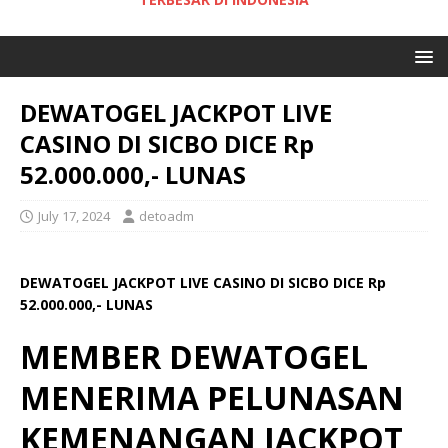
DEWATOGEL JACKPOT LIVE
CASINO DI SICBO DICE Rp
52.000.000,- LUNAS
July 17, 2024
detoadm
DEWATOGEL JACKPOT LIVE CASINO DI
SICBO DICE
Rp
52.000.000,- LUNAS
MEMBER DEWATOGEL
MENERIMA PELUNASAN
KEMENANGAN JACKPOT