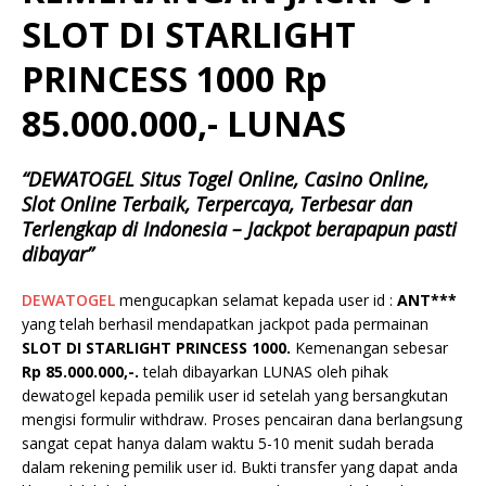
SLOT DI STARLIGHT
PRINCESS 1000 Rp
85.000.000,- LUNAS
“DEWATOGEL Situs Togel Online, Casino Online,
Slot Online Terbaik, Terpercaya, Terbesar dan
Terlengkap di Indonesia – Jackpot berapapun pasti
dibayar”
DEWATOGEL
mengucapkan selamat kepada user id :
ANT***
yang telah berhasil mendapatkan jackpot pada permainan
SLOT DI STARLIGHT PRINCESS 1000.
Kemenangan sebesar
Rp 85.000.000,-.
telah dibayarkan LUNAS oleh pihak
dewatogel kepada pemilik user id setelah yang bersangkutan
mengisi formulir withdraw. Proses pencairan dana berlangsung
sangat cepat hanya dalam waktu 5-10 menit sudah berada
dalam rekening pemilik user id. Bukti transfer yang dapat anda