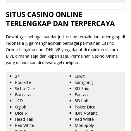
SITUS CASINO ONLINE
TERLENGKAP DAN TERPERCAYA
Dewatogel sebagai bandar judi online terbaik dan terlengkap di
indonesia juga menghadirkan berbagai permainan Casino
Online Lengkap dari IDNLIVE yang dapat di mainkan secara
LIVE dimana saja dan kapan saja. Permainan Casino Online
yang di hadirkan di dewatogel meliputi :
24
Suwit
Roulette
Samgong
Sicbo Dice
3D Shio
Baccarat
Fantan
12D
5D ball
Oglok
Poker Dice
Dice 6
IDN 4 Stand
Head Tail
Red White
Red White
Monopoly