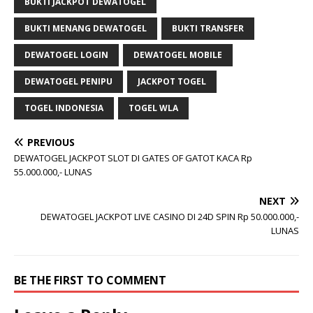
BUKTI JACKPOT DEWATOGEL
BUKTI MENANG DEWATOGEL
BUKTI TRANSFER
DEWATOGEL LOGIN
DEWATOGEL MOBILE
DEWATOGEL PENIPU
JACKPOT TOGEL
TOGEL INDONESIA
TOGEL WLA
PREVIOUS
DEWATOGEL JACKPOT SLOT DI GATES OF GATOT KACA Rp
55.000.000,- LUNAS
NEXT
DEWATOGEL JACKPOT LIVE CASINO DI 24D SPIN Rp 50.000.000,-
LUNAS
BE THE FIRST TO COMMENT