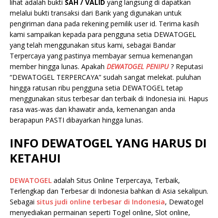
lihat adalah bukti
SAH / VALID
yang langsung di dapatkan
melalui bukti transaksi dari Bank yang digunakan untuk
pengiriman dana pada rekening pemilik user id. Terima kasih
kami sampaikan kepada para pengguna setia DEWATOGEL
yang telah menggunakan situs kami, sebagai Bandar
Terpercaya yang pastinya membayar semua kemenangan
member hingga lunas. Apakah
DEWATOGEL PENIPU
? Reputasi
“DEWATOGEL TERPERCAYA” sudah sangat melekat. puluhan
hingga ratusan ribu pengguna setia DEWATOGEL tetap
menggunakan situs terbesar dan terbaik di Indonesia ini. Hapus
rasa was-was dan khawatir anda, kemenangan anda
berapapun PASTI dibayarkan hingga lunas.
INFO DEWATOGEL YANG HARUS DI
KETAHUI
DEWATOGEL
adalah Situs Online Terpercaya, Terbaik,
Terlengkap dan Terbesar di Indonesia bahkan di Asia sekalipun.
Sebagai
situs judi online terbesar di Indonesia
, Dewatogel
menyediakan permainan seperti Togel online, Slot online,