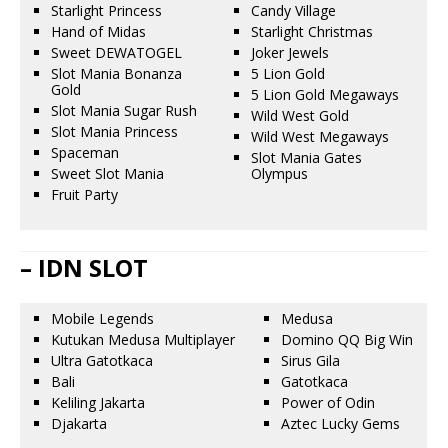
Starlight Princess
Candy Village
Hand of Midas
Starlight Christmas
Sweet DEWATOGEL
Joker Jewels
Slot Mania Bonanza
5 Lion Gold
Gold
5 Lion Gold Megaways
Slot Mania Sugar Rush
Wild West Gold
Slot Mania Princess
Wild West Megaways
Spaceman
Slot Mania Gates
Sweet Slot Mania
Olympus
Fruit Party
– IDN SLOT
Mobile Legends
Medusa
Kutukan Medusa Multiplayer
Domino QQ Big Win
Ultra Gatotkaca
Sirus Gila
Bali
Gatotkaca
Keliling Jakarta
Power of Odin
Djakarta
Aztec Lucky Gems