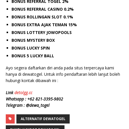
BONUS REFERRAL TOGEL 2%
BONUS REFERRAL CASINO 0.2%
BONUS ROLLINGAN SLOT 0.1%
BONUS EXTRA AJAK TEMAN 15%
BONUS LOTTERY JOWOPOOLS
BONUS MYSTERY BOX
BONUS LUCKY SPIN
BONUS 5 LUCKY BALL
Ayo segera daftarkan diri anda pada situs terpercaya kami
hanya di dewatogel. Untuk info pendaftaran lebih lanjut boleh
hubungi kontak dibawah ini :
Link
detolgg.cc
Whatsapp :
+62 8
21-3395-9802
Telegram : @dewa_togel
ALTERNATIF DEWATOGEL