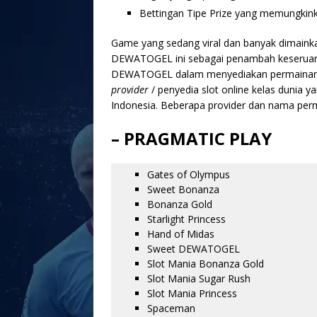
Bettingan Tipe Prize yang memungki
Game yang sedang viral dan banyak dimainkan
DEWATOGEL ini sebagai penambah keseruan a
DEWATOGEL dalam menyediakan permainan s
provider
/ penyedia slot online kelas dunia 
Indonesia. Beberapa provider dan nama per
– PRAGMATIC PLAY
Gates of Olympus
Sweet Bonanza
Bonanza Gold
Starlight Princess
Hand of Midas
Sweet DEWATOGEL
Slot Mania Bonanza Gold
Slot Mania Sugar Rush
Slot Mania Princess
Spaceman