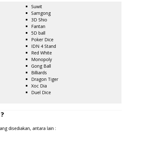
Suwit
Samgong
3D Shio
Fantan
5D ball
Poker Dice
IDN 4 Stand
Red White
Monopoly
Gong Ball
Billiards
Dragon Tiger
Xoc Dia
Duel Dice
 ?
 disediakan, antara lain :