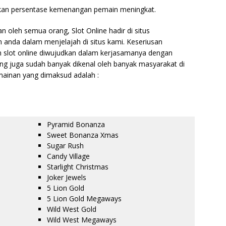
nkan persentase kemenangan pemain meningkat.
 oleh semua orang, Slot Online hadir di situs
nda dalam menjelajah di situs kami. Keseriusan
lot online diwujudkan dalam kerjasamanya dengan
yang juga sudah banyak dikenal oleh banyak masyarakat di
mainan yang dimaksud adalah :
Pyramid Bonanza
Sweet Bonanza Xmas
Sugar Rush
Candy Village
Starlight Christmas
Joker Jewels
5 Lion Gold
5 Lion Gold Megaways
Wild West Gold
Wild West Megaways