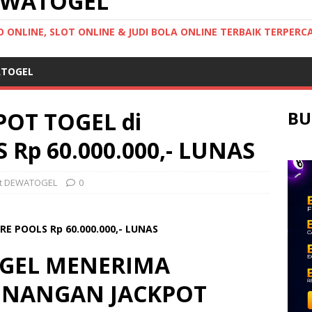
EWATOGEL
 ONLINE, SLOT ONLINE & JUDI BOLA ONLINE TERBAIK TERPERCA
ATOGEL
OT TOGEL di
BU
Rp 60.000.000,- LUNAS
pot DEWATOGEL
0
E POOLS Rp 60.000.000,- LUNAS
GEL MENERIMA
ENANGAN JACKPOT