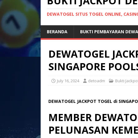
BUKTI JACKPOT D
DEWATOGEL SITUS TOGEL ONLINE, CASINO
BERANDA
BUKTI PEMBAYARAN DEW
DEWATOGEL JACKP
SINGAPORE POOLS 
July 16, 2024
detoadm
Bukti Jack
DEWATOGEL JACKPOT TOGEL di SINGAPOR
MEMBER DEWATO
PELUNASAN KEM