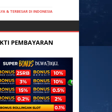
YA & TERBESAR DI INDONESIA
KTI PEMBAYARAN