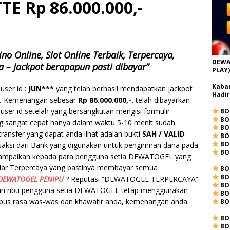
E Rp 86.000.000,-
no Online, Slot Online Terbaik, Terpercaya,
DEWA
a – Jackpot berapapun pasti dibayar”
PLAY)
Kaba
ser id :
JUN***
yang telah berhasil mendapatkan jackpot
Hadi
.
Kemenangan sebesar
Rp 86.000.000,-.
telah dibayarkan
ser id setelah yang bersangkutan mengisi formulir
BON
BO
ng sangat cepat hanya dalam waktu 5-10 menit sudah
BO
transfer yang dapat anda lihat adalah bukti
SAH / VALID
BO
BO
nsaksi dari Bank yang digunakan untuk pengiriman dana pada
BO
mi sampaikan kepada para pengguna setia DEWATOGEL yang
ndar Terpercaya yang pastinya membayar semua
BO
BO
DEWATOGEL PENIPU
? Reputasi “DEWATOGEL TERPERCAYA”
BO
usan ribu pengguna setia DEWATOGEL tetap menggunakan
BO
. Hapus rasa was-was dan khawatir anda, kemenangan anda
BO
BO
BO