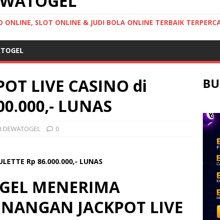
EWATOGEL
 ONLINE, SLOT ONLINE & JUDI BOLA ONLINE TERBAIK TERPERCA
ATOGEL
OT LIVE CASINO di
BU
00.000,- LUNAS
pot DEWATOGEL
0
LETTE Rp 86.000.000,- LUNAS
GEL MENERIMA
NANGAN JACKPOT LIVE