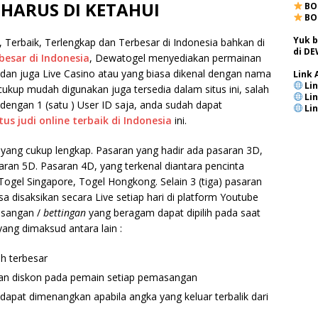
HARUS DI KETAHUI
BO
BO
Yuk b
, Terbaik, Terlengkap dan Terbesar di Indonesia bahkan di
di D
rbesar di Indonesia
, Dewatogel menyediakan permainan
k dan juga Live Casino atau yang biasa dikenal dengan nama
Link 
Lin
g cukup mudah digunakan juga tersedia dalam situs ini, salah
Lin
dengan 1 (satu ) User ID saja, anda sudah dapat
Lin
itus judi online terbaik di Indonesia
ini.
ang cukup lengkap. Pasaran yang hadir ada pasaran 3D,
ran 5D. Pasaran 4D, yang terkenal diantara pencinta
gel Singapore, Togel Hongkong. Selain 3 (tiga) pasaran
a disaksikan secara Live setiap hari di platform Youtube
pasangan /
bettingan
yang beragam dapat dipilih pada saat
ng dimaksud antara lain :
ah terbesar
an diskon pada pemain setiap pemasangan
 dapat dimenangkan apabila angka yang keluar terbalik dari