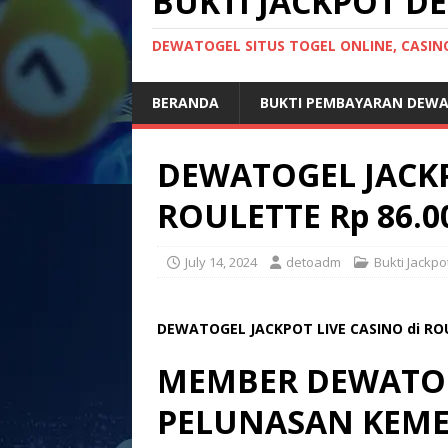
BUKTI JACKPOT D
DEWATOGEL SITUS TOGEL ONLINE, CASINO
BERANDA
BUKTI PEMBAYARAN DEW
DEWATOGEL JACKP
ROULETTE Rp 86.0
July 14, 2024
detoadm
Bukti Jack
DEWATOGEL JACKPOT LIVE CASINO di ROU
MEMBER DEWATO
PELUNASAN KEME