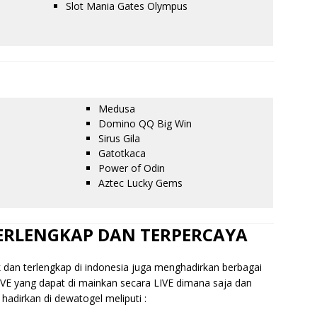
Slot Mania Gates Olympus
Medusa
Domino QQ Big Win
Sirus Gila
Gatotkaca
Power of Odin
Aztec Lucky Gems
TERLENGKAP DAN TERPERCAYA
k dan terlengkap di indonesia juga menghadirkan berbagai
VE yang dapat di mainkan secara LIVE dimana saja dan
hadirkan di dewatogel meliputi :