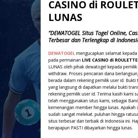
CASINO di ROULETT
LUNAS
“DEWATOGEL Situs Togel Online, Casi
Terbesar dan Terlengkap di Indonesi
DEWATOGEL
mengucapkan selamat kepada u
pada permainan
LIVE CASINO di ROULETTE
LUNAS oleh pihak dewatogel kepada pemilik u
withdraw. Proses pencairan dana berlangsu
berada dalam rekening pemilik user id. Bukti 
yang langsung di dapatkan melalui bukti tra
rekening pemilik user id. Terima kasih ka
telah menggunakan situs kami, sebagai Ba
kemenangan member hingga lunas. Apakah
sudah sangat melekat. puluhan hingga rat
situs terbesar dan terbaik di Indonesia ini
berapapun PASTI dibayarkan hingga lunas.