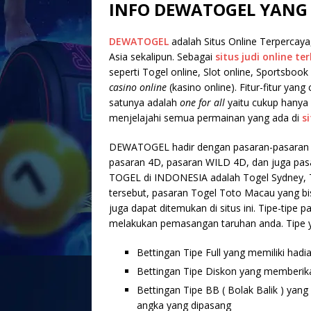
INFO DEWATOGEL YANG 
DEWATOGEL
adalah Situs Online Terpercaya
Asia sekalipun. Sebagai
situs judi online te
seperti Togel online, Slot online, Sportsboo
casino online
(kasino online). Fitur-fitur yan
satunya adalah
one for all
yaitu cukup hanya 
menjelajahi semua permainan yang ada di
s
DEWATOGEL hadir dengan pasaran-pasaran y
pasaran 4D, pasaran WILD 4D, dan juga pasa
TOGEL di INDONESIA adalah Togel Sydney, To
tersebut, pasaran Togel Toto Macau yang bis
juga dapat ditemukan di situs ini. Tipe-tipe 
melakukan pemasangan taruhan anda. Tipe ya
Bettingan Tipe Full yang memiliki hadi
Bettingan Tipe Diskon yang memberik
Bettingan Tipe BB ( Bolak Balik ) yang
angka yang dipasang