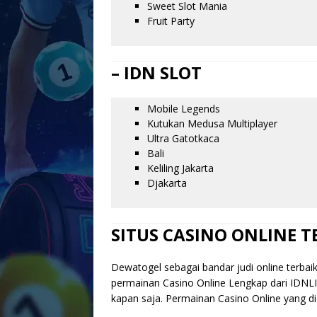
Sweet Slot Mania
Fruit Party
– IDN SLOT
Mobile Legends
Kutukan Medusa Multiplayer
Ultra Gatotkaca
Bali
Keliling Jakarta
Djakarta
SITUS CASINO ONLINE 
Dewatogel sebagai bandar judi online terbai
permainan Casino Online Lengkap dari IDNLI
kapan saja. Permainan Casino Online yang di 