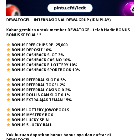
DEWATOGEL - INTERNASIONAL DEWA GRUP (IDN PLAY)
Kabar gembira untuk member DEWATOGEL telah Hadir
BONUS-
BONUS SPECIAL
!!!
BONUS FREE CHIPS RP. 25,000
BONUS DEPOSIT 10%
BONUS CASHBACK SLOT 3%
BONUS CASHBACK CASINO 10%
BONUS CASHBACK E-LOTTERY 10%
BONUS CASHBACK SPORTBOOK 10%
BONUS REFERRAL SLOT 0.5%
BONUS REFERRAL TOGEL 2%
BONUS REFERRAL CASINO 0.2%
BONUS ROLLINGAN SLOT 0.1%
BONUS EXTRA AJAK TEMAN 15%
BONUS LOTTERY JOWOPOOLS
BONUS MYSTERY BOX
BONUS LUCKY SPIN
BONUS 5 LUCKY BALL
Yuk buruan dapatkan bonus bonus nya dan daftar di
DEWATOGEL