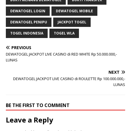
DEWATOGEL LOGIN
DEWATOGEL MOBILE
DEWATOGEL PENIPU
JACKPOT TOGEL
TOGEL INDONESIA
TOGEL WLA
PREVIOUS
DEWATOGEL JACKPOT LIVE CASINO di RED WHITE Rp 50.000.000,-
LUNAS
NEXT
DEWATOGEL JACKPOT LIVE CASINO di ROULETTE Rp 100.000.000,-
LUNAS
BE THE FIRST TO COMMENT
Leave a Reply