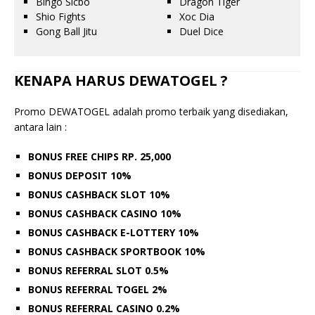
Bingo Sicbo
Dragon Tiger
Shio Fights
Xoc Dia
Gong Ball Jitu
Duel Dice
KENAPA HARUS DEWATOGEL ?
Promo DEWATOGEL adalah promo terbaik yang disediakan,
antara lain :
BONUS FREE CHIPS RP. 25,000
BONUS DEPOSIT 10%
BONUS CASHBACK SLOT 10%
BONUS CASHBACK CASINO 10%
BONUS CASHBACK E-LOTTERY 10%
BONUS CASHBACK SPORTBOOK 10%
BONUS REFERRAL SLOT 0.5%
BONUS REFERRAL TOGEL 2%
BONUS REFERRAL CASINO 0.2%