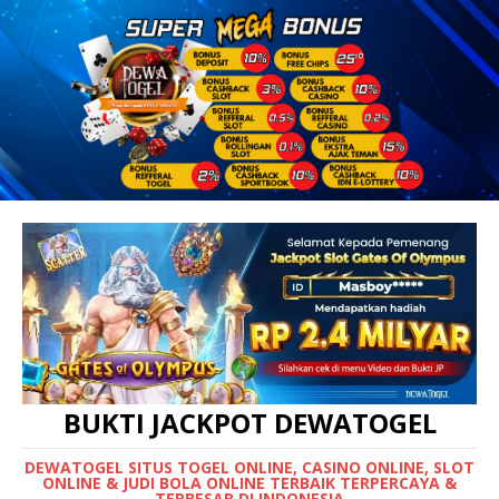
BUKTI JACKPOT DEWATOGEL
DEWATOGEL SITUS TOGEL ONLINE, CASINO ONLINE, SLOT
ONLINE & JUDI BOLA ONLINE TERBAIK TERPERCAYA &
TERBESAR DI INDONESIA