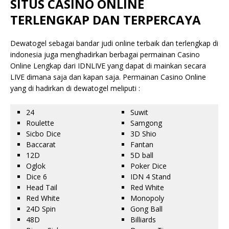
SITUS CASINO ONLINE
TERLENGKAP DAN TERPERCAYA
Dewatogel sebagai bandar judi online terbaik dan terlengkap di
indonesia juga menghadirkan berbagai permainan Casino
Online Lengkap dari IDNLIVE yang dapat di mainkan secara
LIVE dimana saja dan kapan saja. Permainan Casino Online
yang di hadirkan di dewatogel meliputi :
24
Suwit
Roulette
Samgong
Sicbo Dice
3D Shio
Baccarat
Fantan
12D
5D ball
Oglok
Poker Dice
Dice 6
IDN 4 Stand
Head Tail
Red White
Red White
Monopoly
24D Spin
Gong Ball
48D
Billiards