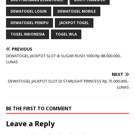
DEWATOGEL LOGIN
DEWATOGEL MOBILE
DEWATOGEL PENIPU
JACKPOT TOGEL
TOGEL INDONESIA
TOGEL WLA
PREVIOUS
DEWATOGEL JACKPOT SLOT di SUGAR RUSH 1000 Rp 88.000.000,-
LUNAS
NEXT
DEWATOGEL JACKPOT SLOT DI STARLIGHT PRINCESS Rp 75.000.000,-
LUNAS
BE THE FIRST TO COMMENT
Leave a Reply