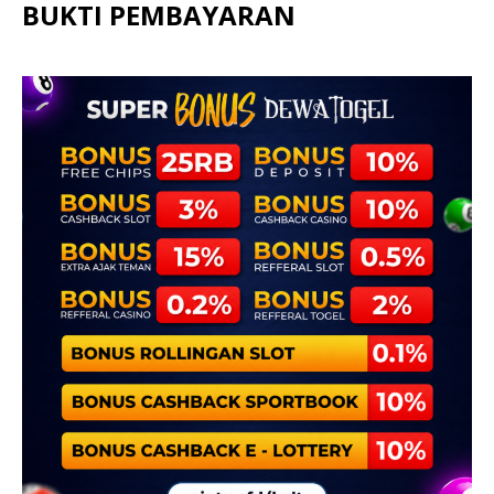
BUKTI PEMBAYARAN