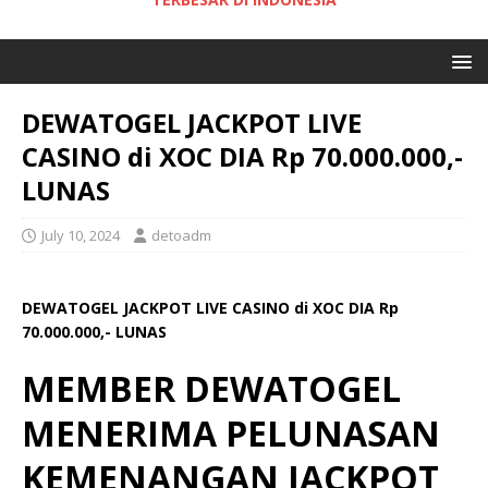
DEWATOGEL JACKPOT LIVE
CASINO di XOC DIA Rp 70.000.000,-
LUNAS
July 10, 2024
detoadm
DEWATOGEL JACKPOT LIVE CASINO di XOC DIA Rp
70.000.000,- LUNAS
MEMBER DEWATOGEL
MENERIMA PELUNASAN
KEMENANGAN JACKPOT