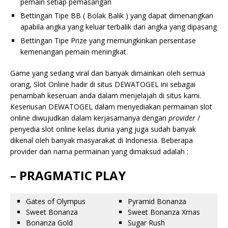
pemain setiap pemasangan
Bettingan Tipe BB ( Bolak Balik ) yang dapat dimenangkan
apabila angka yang keluar terbalik dari angka yang dipasang
Bettingan Tipe Prize yang memungkinkan persentase
kemenangan pemain meningkat.
Game yang sedang viral dan banyak dimainkan oleh semua
orang, Slot Online hadir di situs DEWATOGEL ini sebagai
penambah keseruan anda dalam menjelajah di situs kami.
Keseriusan DEWATOGEL dalam menyediakan permainan slot
online diwujudkan dalam kerjasamanya dengan
provider
/
penyedia slot online kelas dunia yang juga sudah banyak
dikenal oleh banyak masyarakat di Indonesia. Beberapa
provider dan nama permainan yang dimaksud adalah :
– PRAGMATIC PLAY
Gates of Olympus
Pyramid Bonanza
Sweet Bonanza
Sweet Bonanza Xmas
Bonanza Gold
Sugar Rush