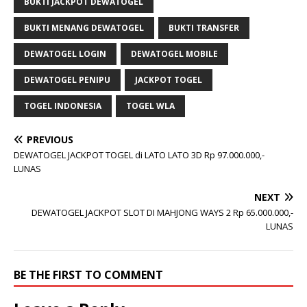
BUKTI JACKPOT DEWATOGEL
BUKTI MENANG DEWATOGEL
BUKTI TRANSFER
DEWATOGEL LOGIN
DEWATOGEL MOBILE
DEWATOGEL PENIPU
JACKPOT TOGEL
TOGEL INDONESIA
TOGEL WLA
PREVIOUS
DEWATOGEL JACKPOT TOGEL di LATO LATO 3D Rp 97.000.000,-
LUNAS
NEXT
DEWATOGEL JACKPOT SLOT DI MAHJONG WAYS 2 Rp 65.000.000,-
LUNAS
BE THE FIRST TO COMMENT