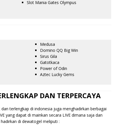
Slot Mania Gates Olympus
Medusa
Domino QQ Big Win
Sirus Gila
Gatotkaca
Power of Odin
Aztec Lucky Gems
TERLENGKAP DAN TERPERCAYA
k dan terlengkap di indonesia juga menghadirkan berbagai
VE yang dapat di mainkan secara LIVE dimana saja dan
hadirkan di dewatogel meliputi :