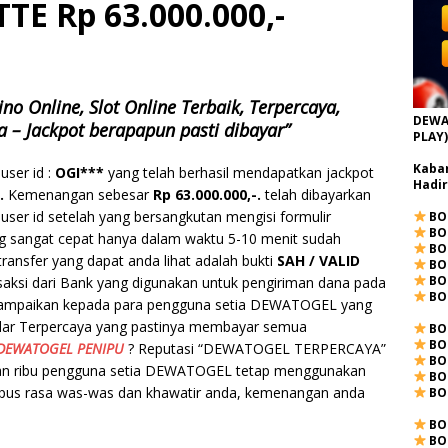
E Rp 63.000.000,-
no Online, Slot Online Terbaik, Terpercaya,
DEWA
a – Jackpot berapapun pasti dibayar”
PLAY)
Kaba
ser id :
OGI***
yang telah berhasil mendapatkan jackpot
Hadi
.
Kemenangan sebesar
Rp 63.000.000,-.
telah dibayarkan
ser id setelah yang bersangkutan mengisi formulir
BON
BO
ng sangat cepat hanya dalam waktu 5-10 menit sudah
BO
transfer yang dapat anda lihat adalah bukti
SAH / VALID
BO
BO
nsaksi dari Bank yang digunakan untuk pengiriman dana pada
BO
mi sampaikan kepada para pengguna setia DEWATOGEL yang
ndar Terpercaya yang pastinya membayar semua
BO
BO
DEWATOGEL PENIPU
? Reputasi “DEWATOGEL TERPERCAYA”
BO
usan ribu pengguna setia DEWATOGEL tetap menggunakan
BO
. Hapus rasa was-was dan khawatir anda, kemenangan anda
BO
BO
BO