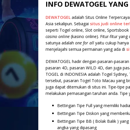
INFO DEWATOGEL YANG 
DEWATOGEL
adalah Situs Online Terpercaya
Asia sekalipun. Sebagai
situs judi online te
seperti Togel online, Slot online, Sportsboo
casino online
(kasino online). Fitur-fitur yan
satunya adalah
one for all
yaitu cukup hanya 
menjelajahi semua permainan yang ada di
s
DEWATOGEL hadir dengan pasaran-pasaran y
pasaran 4D, pasaran WILD 4D, dan juga pasa
TOGEL di INDONESIA adalah Togel Sydney, To
tersebut, pasaran Togel Toto Macau yang bis
juga dapat ditemukan di situs ini. Tipe-tipe 
melakukan pemasangan taruhan anda. Tipe ya
Bettingan Tipe Full yang memiliki hadi
Bettingan Tipe Diskon yang memberik
Bettingan Tipe BB ( Bolak Balik ) yang
angka yang dipasang