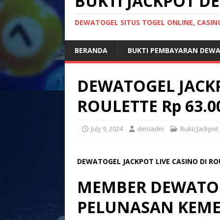
BUKTI JACKPOT D
DEWATOGEL SITUS TOGEL ONLINE, CASINO
BERANDA
BUKTI PEMBAYARAN DEW
DEWATOGEL JACKP
ROULETTE Rp 63.0
July 9, 2024
detoadm
Bukti Jackp
DEWATOGEL JACKPOT LIVE CASINO DI ROU
MEMBER DEWATO
PELUNASAN KEME