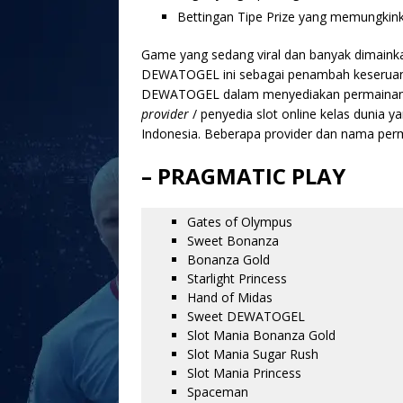
Bettingan Tipe Prize yang memungki
Game yang sedang viral dan banyak dimainkan
DEWATOGEL ini sebagai penambah keseruan a
DEWATOGEL dalam menyediakan permainan s
provider
/ penyedia slot online kelas dunia 
Indonesia. Beberapa provider dan nama per
– PRAGMATIC PLAY
Gates of Olympus
Sweet Bonanza
Bonanza Gold
Starlight Princess
Hand of Midas
Sweet DEWATOGEL
Slot Mania Bonanza Gold
Slot Mania Sugar Rush
Slot Mania Princess
Spaceman