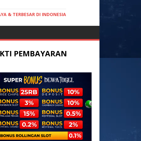
YA & TERBESAR DI INDONESIA
KTI PEMBAYARAN