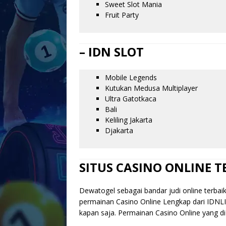
Sweet Slot Mania
Fruit Party
– IDN SLOT
Mobile Legends
Kutukan Medusa Multiplayer
Ultra Gatotkaca
Bali
Keliling Jakarta
Djakarta
SITUS CASINO ONLINE 
Dewatogel sebagai bandar judi online terbai
permainan Casino Online Lengkap dari IDNLI
kapan saja. Permainan Casino Online yang di 