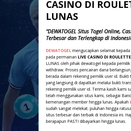
CASINO DI ROULETT
LUNAS
“DEWATOGEL Situs Togel Online, Casi
Terbesar dan Terlengkap di Indonesi
DEWATOGEL
mengucapkan selamat kepada u
pada permainan
LIVE CASINO DI ROULETTE
LUNAS oleh pihak dewatogel kepada pemilik u
withdraw. Proses pencairan dana berlangsu
berada dalam rekening pemilik user id. Bukti 
yang langsung di dapatkan melalui bukti tra
rekening pemilik user id. Terima kasih ka
telah menggunakan situs kami, sebagai Ba
kemenangan member hingga lunas. Apakah
sudah sangat melekat. puluhan hingga rat
situs terbesar dan terbaik di Indonesia ini
berapapun PASTI dibayarkan hingga lunas.