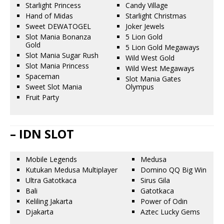
Starlight Princess
Candy Village
Hand of Midas
Starlight Christmas
Sweet DEWATOGEL
Joker Jewels
Slot Mania Bonanza
5 Lion Gold
Gold
5 Lion Gold Megaways
Slot Mania Sugar Rush
Wild West Gold
Slot Mania Princess
Wild West Megaways
Spaceman
Slot Mania Gates
Sweet Slot Mania
Olympus
Fruit Party
– IDN SLOT
Mobile Legends
Medusa
Kutukan Medusa Multiplayer
Domino QQ Big Win
Ultra Gatotkaca
Sirus Gila
Bali
Gatotkaca
Keliling Jakarta
Power of Odin
Djakarta
Aztec Lucky Gems