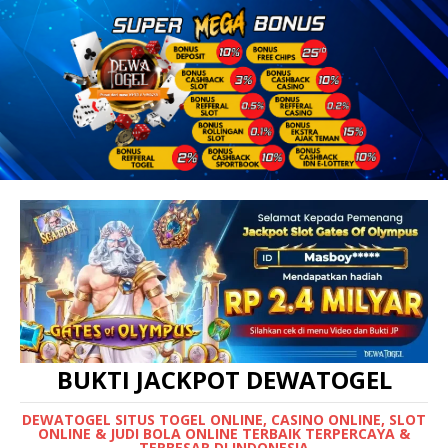
BUKTI JACKPOT DEWATOGEL
DEWATOGEL SITUS TOGEL ONLINE, CASINO ONLINE, SLOT
ONLINE & JUDI BOLA ONLINE TERBAIK TERPERCAYA &
TERBESAR DI INDONESIA