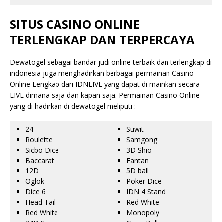
SITUS CASINO ONLINE
TERLENGKAP DAN TERPERCAYA
Dewatogel sebagai bandar judi online terbaik dan terlengkap di
indonesia juga menghadirkan berbagai permainan Casino
Online Lengkap dari IDNLIVE yang dapat di mainkan secara
LIVE dimana saja dan kapan saja. Permainan Casino Online
yang di hadirkan di dewatogel meliputi :
24
Suwit
Roulette
Samgong
Sicbo Dice
3D Shio
Baccarat
Fantan
12D
5D ball
Oglok
Poker Dice
Dice 6
IDN 4 Stand
Head Tail
Red White
Red White
Monopoly