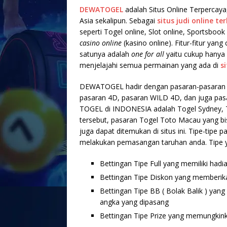
DEWATOGEL
adalah Situs Online Terpercaya
Asia sekalipun. Sebagai
situs judi online te
seperti Togel online, Slot online, Sportsboo
casino online
(kasino online). Fitur-fitur yan
satunya adalah
one for all
yaitu cukup hanya 
menjelajahi semua permainan yang ada di
s
DEWATOGEL hadir dengan pasaran-pasaran y
pasaran 4D, pasaran WILD 4D, dan juga pasa
TOGEL di INDONESIA adalah Togel Sydney, To
tersebut, pasaran Togel Toto Macau yang bis
juga dapat ditemukan di situs ini. Tipe-tipe 
melakukan pemasangan taruhan anda. Tipe ya
Bettingan Tipe Full yang memiliki hadi
Bettingan Tipe Diskon yang memberik
Bettingan Tipe BB ( Bolak Balik ) yang
angka yang dipasang
Bettingan Tipe Prize yang memungki