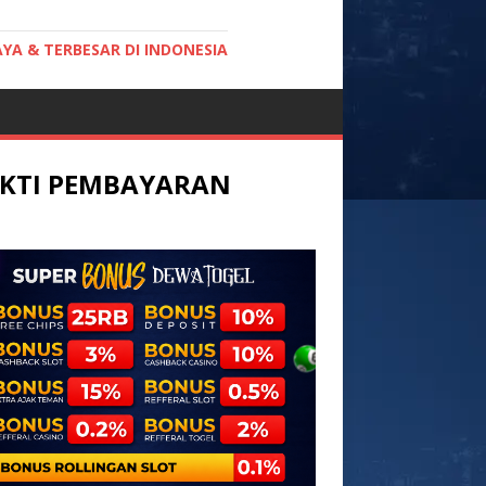
YA & TERBESAR DI INDONESIA
KTI PEMBAYARAN