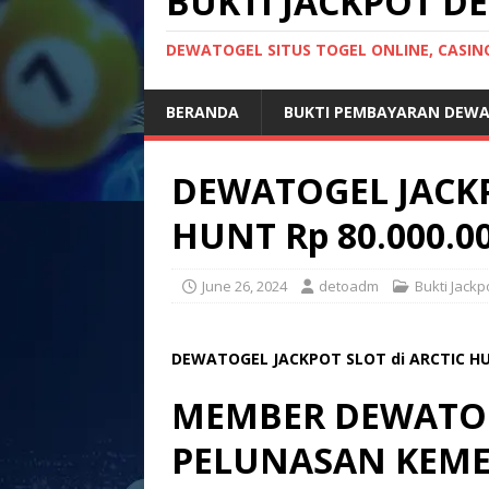
BUKTI JACKPOT D
DEWATOGEL SITUS TOGEL ONLINE, CASINO
BERANDA
BUKTI PEMBAYARAN DEW
DEWATOGEL JACKP
HUNT Rp 80.000.0
June 26, 2024
detoadm
Bukti Jack
DEWATOGEL JACKPOT SLOT di ARCTIC HUN
MEMBER DEWATO
PELUNASAN KEME