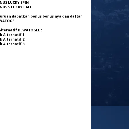
NUS LUCKY SPIN
NUS 5 LUCKY BALL
uruan dapatkan bonus bonus nya dan daftar
EWATOGEL
Alternatif
DEWATOGEL
:
k Alternatif 1
k Alternatif 2
k Alternatif 3