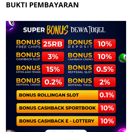
BUKTI PEMBAYARAN