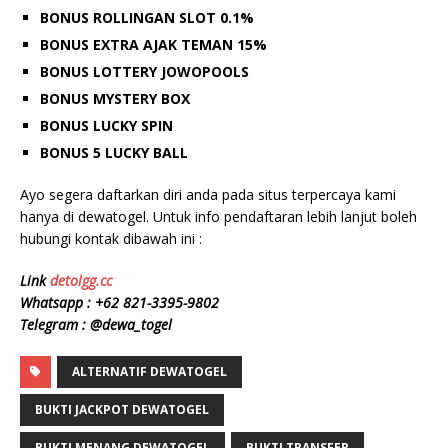
BONUS ROLLINGAN SLOT 0.1%
BONUS EXTRA AJAK TEMAN 15%
BONUS LOTTERY JOWOPOOLS
BONUS MYSTERY BOX
BONUS LUCKY SPIN
BONUS 5 LUCKY BALL
Ayo segera daftarkan diri anda pada situs terpercaya kami
hanya di dewatogel. Untuk info pendaftaran lebih lanjut boleh
hubungi kontak dibawah ini :
Link
detolgg.cc
Whatsapp :
+62 8
21-3395-9802
Telegram : @dewa_togel
ALTERNATIF DEWATOGEL
BUKTI JACKPOT DEWATOGEL
BUKTI MENANG DEWATOGEL
BUKTI TRANSFER