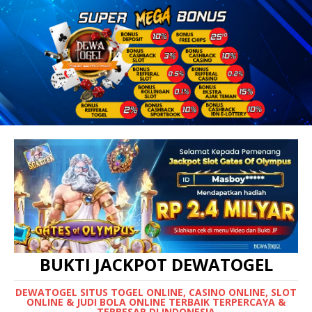
BUKTI JACKPOT DEWATOGEL
DEWATOGEL SITUS TOGEL ONLINE, CASINO ONLINE, SLOT
ONLINE & JUDI BOLA ONLINE TERBAIK TERPERCAYA &
TERBESAR DI INDONESIA