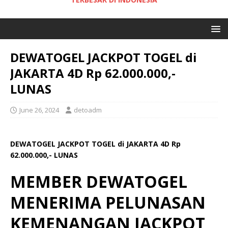
DEWATOGEL JACKPOT TOGEL di
JAKARTA 4D Rp 62.000.000,-
LUNAS
June 26, 2024
detoadm
DEWATOGEL JACKPOT TOGEL di JAKARTA 4D Rp
62.000.000,- LUNAS
MEMBER DEWATOGEL
MENERIMA PELUNASAN
KEMENANGAN JACKPOT